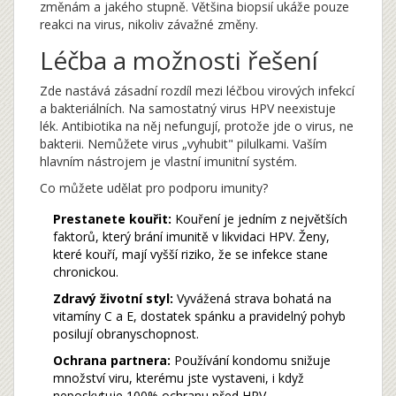
změnám a jakého stupně. Většina biopsií ukáže pouze
reakci na virus, nikoliv závažné změny.
Léčba a možnosti řešení
Zde nastává zásadní rozdíl mezi léčbou virových infekcí
a bakteriálních.
Na samostatný virus HPV neexistuje
lék
. Antibiotika na něj nefungují, protože jde o virus, ne
bakterii. Nemůžete virus „vyhubit" pilulkami. Vaším
hlavním nástrojem je vlastní imunitní systém.
Co můžete udělat pro podporu imunity?
Prestanete kouřit:
Kouření je jedním z největších
faktorů, který brání imunitě v likvidaci HPV. Ženy,
které kouří, mají vyšší riziko, že se infekce stane
chronickou.
Zdravý životní styl:
Vyvážená strava bohatá na
vitamíny C a E, dostatek spánku a pravidelný pohyb
posilují obranyschopnost.
Ochrana partnera:
Používání kondomu snižuje
množství viru, kterému jste vystaveni, i když
neposkytuje 100% ochranu před HPV.