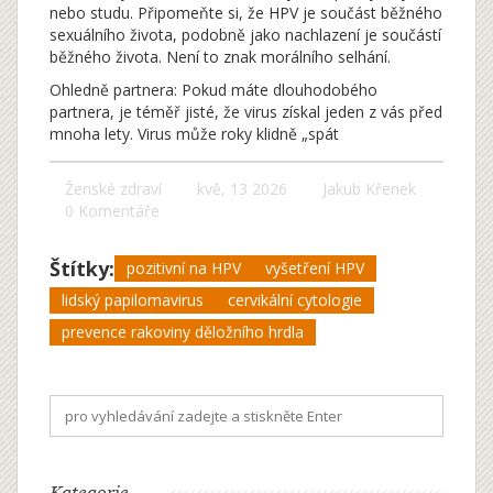
nebo studu. Připomeňte si, že HPV je součást běžného
sexuálního života, podobně jako nachlazení je součástí
běžného života. Není to znak morálního selhání.
Ohledně partnera: Pokud máte dlouhodobého
partnera, je téměř jisté, že virus získal jeden z vás před
mnoha lety. Virus může roky klidně „spát
Ženské zdraví
kvě, 13 2026
Jakub Křenek
0 Komentáře
Štítky:
pozitivní na HPV
vyšetření HPV
lidský papilomavirus
cervikální cytologie
prevence rakoviny děložního hrdla
Kategorie