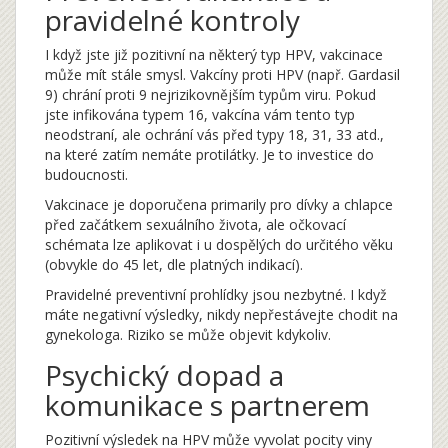
pravidelné kontroly
I když jste již pozitivní na některý typ HPV, vakcinace
může mít stále smysl. Vakcíny proti HPV (např. Gardasil
9) chrání proti 9 nejrizikovnějším typům viru. Pokud
jste infikována typem 16, vakcína vám tento typ
neodstraní, ale ochrání vás před typy 18, 31, 33 atd.,
na které zatím nemáte protilátky. Je to investice do
budoucnosti.
Vakcinace je doporučena primarily pro dívky a chlapce
před začátkem sexuálního života, ale očkovací
schémata lze aplikovat i u dospělých do určitého věku
(obvykle do 45 let, dle platných indikací).
Pravidelné preventivní prohlídky jsou nezbytné. I když
máte negativní výsledky, nikdy nepřestávejte chodit na
gynekologa. Riziko se může objevit kdykoliv.
Psychický dopad a
komunikace s partnerem
Pozitivní výsledek na HPV může vyvolat pocity viny