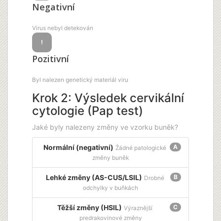
Negativní
Virus nebyl detekován
!
Pozitivní
Byl nalezen genetický materiál viru
Krok 2: Výsledek cervikální
cytologie (Pap test)
Jaké byly nalezeny změny ve vzorku buněk?
Normální (negativní)
A
Žádné patologické
změny buněk
Lehké změny (AS-CUS/LSIL)
B
Drobné
odchylky v buňkách
Těžší změny (HSIL)
C
Výraznější
predrakovinové změny