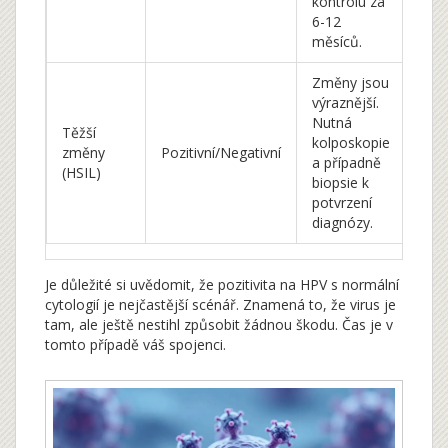
kontrolu za
6-12
měsíců.
Změny jsou
výraznější.
Nutná
Těžší
kolposkopie
změny
Pozitivní/Negativní
a případně
(HSIL)
biopsie k
potvrzení
diagnózy.
Je důležité si uvědomit, že pozitivita na HPV s normální
cytologií je nejčastější scénář. Znamená to, že virus je
tam, ale ještě nestihl způsobit žádnou škodu. Čas je v
tomto případě váš spojenci.