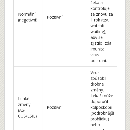
čeká a
kontroluje
Normální
se znovu za
Pozitivní
(negativní)
1 rok (tzv.
watchful
waiting),
aby se
zjistilo, zda
imunita
virus
odstraní.
Virus
způsobil
drobné
změny.
Lékař může
Lehké
doporučit
změny
Pozitivní
kolposkopii
(AS-
(podrobnější
CUS/LSIL)
prohlídku)
nebo