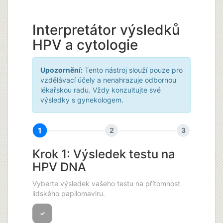
Interpretátor výsledků
HPV a cytologie
Upozornění:
Tento nástroj slouží pouze pro
vzdělávací účely a nenahrazuje odbornou
lékařskou radu. Vždy konzultujte své
výsledky s gynekologem.
1
2
3
Krok 1: Výsledek testu na
HPV DNA
Vyberte výsledek vašeho testu na přítomnost
lidského papilomaviru.
✓