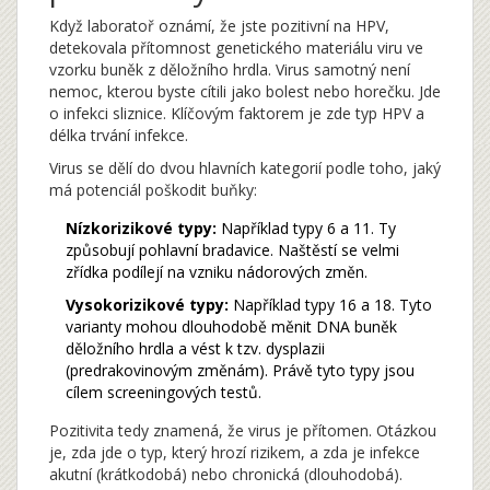
Když laboratoř oznámí, že jste pozitivní na HPV,
detekovala přítomnost genetického materiálu viru ve
vzorku buněk z děložního hrdla. Virus samotný není
nemoc, kterou byste cítili jako bolest nebo horečku. Jde
o infekci sliznice. Klíčovým faktorem je zde
typ HPV a
délka trvání infekce
.
Virus se dělí do dvou hlavních kategorií podle toho, jaký
má potenciál poškodit buňky:
Nízkorizikové typy:
Například typy 6 a 11. Ty
způsobují pohlavní bradavice. Naštěstí se velmi
zřídka podílejí na vzniku nádorových změn.
Vysokorizikové typy:
Například typy 16 a 18. Tyto
varianty mohou dlouhodobě měnit DNA buněk
děložního hrdla a vést k tzv. dysplazii
(predrakovinovým změnám). Právě tyto typy jsou
cílem screeningových testů.
Pozitivita tedy znamená, že virus je přítomen. Otázkou
je, zda jde o typ, který hrozí rizikem, a zda je infekce
akutní (krátkodobá) nebo chronická (dlouhodobá).