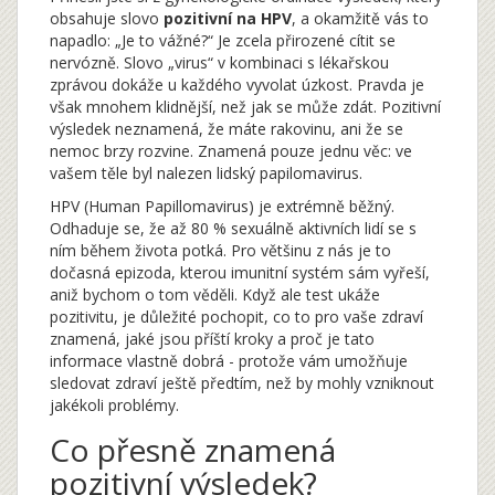
obsahuje slovo
pozitivní na HPV
, a okamžitě vás to
napadlo: „Je to vážné?“ Je zcela přirozené cítit se
nervózně. Slovo „virus“ v kombinaci s lékařskou
zprávou dokáže u každého vyvolat úzkost. Pravda je
však mnohem klidnější, než jak se může zdát. Pozitivní
výsledek neznamená, že máte rakovinu, ani že se
nemoc brzy rozvine. Znamená pouze jednu věc: ve
vašem těle byl nalezen lidský papilomavirus.
HPV (Human Papillomavirus) je extrémně běžný.
Odhaduje se, že až 80 % sexuálně aktivních lidí se s
ním během života potká. Pro většinu z nás je to
dočasná epizoda, kterou imunitní systém sám vyřeší,
aniž bychom o tom věděli. Když ale test ukáže
pozitivitu, je důležité pochopit, co to pro vaše zdraví
znamená, jaké jsou příští kroky a proč je tato
informace vlastně dobrá - protože vám umožňuje
sledovat zdraví ještě předtím, než by mohly vzniknout
jakékoli problémy.
Co přesně znamená
pozitivní výsledek?