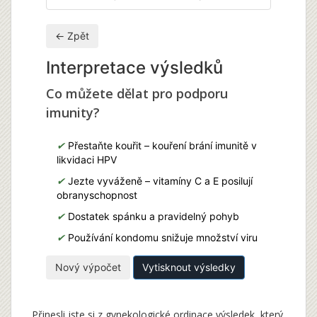
← Zpět
Interpretace výsledků
Co můžete dělat pro podporu
imunity?
✔
Přestaňte kouřit – kouření brání imunitě v
likvidaci HPV
✔
Jezte vyváženě – vitamíny C a E posilují
obranyschopnost
✔
Dostatek spánku a pravidelný pohyb
✔
Používání kondomu snižuje množství viru
Nový výpočet
Vytisknout výsledky
Přinesli jste si z gynekologické ordinace výsledek, který