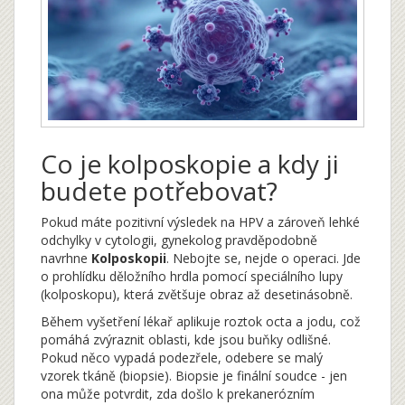
Co je kolposkopie a kdy ji
budete potřebovat?
Pokud máte pozitivní výsledek na HPV a zároveň lehké
odchylky v cytologii, gynekolog pravděpodobně
navrhne
Kolposkopii
. Nebojte se, nejde o operaci. Jde
o prohlídku děložního hrdla pomocí speciálního lupy
(kolposkopu), která zvětšuje obraz až desetinásobně.
Během vyšetření lékař aplikuje roztok octa a jodu, což
pomáhá zvýraznit oblasti, kde jsou buňky odlišné.
Pokud něco vypadá podezřele, odebere se malý
vzorek tkáně (biopsie). Biopsie je finální soudce - jen
ona může potvrdit, zda došlo k prekanerózním