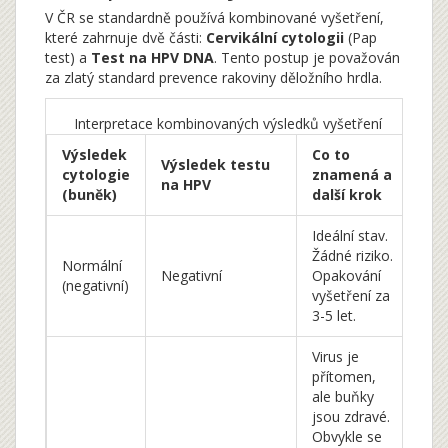
V ČR se standardně používá kombinované vyšetření,
které zahrnuje dvě části:
Cervikální cytologii
(Pap
test) a
Test na HPV DNA
. Tento postup je považován
za zlatý standard prevence rakoviny děložního hrdla.
Interpretace kombinovaných výsledků vyšetření
Výsledek
Co to
Výsledek testu
cytologie
znamená a
na HPV
(buněk)
další krok
Ideální stav.
Žádné riziko.
Normální
Negativní
Opakování
(negativní)
vyšetření za
3-5 let.
Virus je
přítomen,
ale buňky
jsou zdravé.
Obvykle se