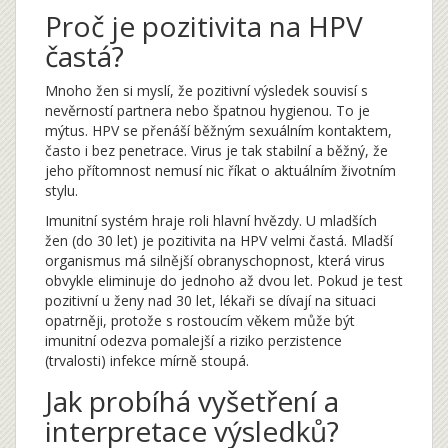
Proč je pozitivita na HPV
častá?
Mnoho žen si myslí, že pozitivní výsledek souvisí s
nevěrností partnera nebo špatnou hygienou. To je
mýtus. HPV se přenáší běžným sexuálním kontaktem,
často i bez penetrace. Virus je tak stabilní a běžný, že
jeho přítomnost nemusí nic říkat o aktuálním životním
stylu.
Imunitní systém hraje roli hlavní hvězdy. U mladších
žen (do 30 let) je pozitivita na HPV velmi častá. Mladší
organismus má silnější obranyschopnost, která virus
obvykle eliminuje do jednoho až dvou let. Pokud je test
pozitivní u ženy nad 30 let, lékaři se dívají na situaci
opatrněji, protože s rostoucím věkem může být
imunitní odezva pomalejší a riziko perzistence
(trvalosti) infekce mírně stoupá.
Jak probíhá vyšetření a
interpretace výsledků?