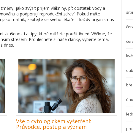
 změny, jako zvýšit příjem vlákniny, pít dostatek vody a
srp
ovnováhu a podporují reprodukční zdraví. Pokud máte
ch jako maliník, zeptejte se svého lékaře – každý organismus
čer
 zkušenosti a tipy, které můžete použít ihned. Věříme, že
nším stresem. Prohlédněte si naše články, vyberte téma,
čer
už dnes.
kvě
dub
bře
úno
led
Vše o cytologickém vyšetření:
Průvodce, postup a význam
pro