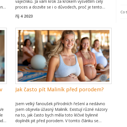
vaječníků. Já vám krok za krokem vysvětlím celý
ený
proces a dozvíte se i o důvodech, proč je tento
Co 
,
ultrazvuk tak důležitý. Také se podíváme na to, jak
říj 4 2023
že
se na tento výzkum připravit. To vše a mnohem víc
v mém novém článku.
v
Jak často pít Maliník před porodem?
Jsem velký fanoušek přírodních řešení a nedávno
Ve
jsem objevila úžasný Maliník. Existují různé názory
de
na to, jak často bych měla toto léčivé bylinné
ud
doplněk pit před porodem. V tomto článku se
ogii
pokusím prozkoumat různé názory a najít nejlepší