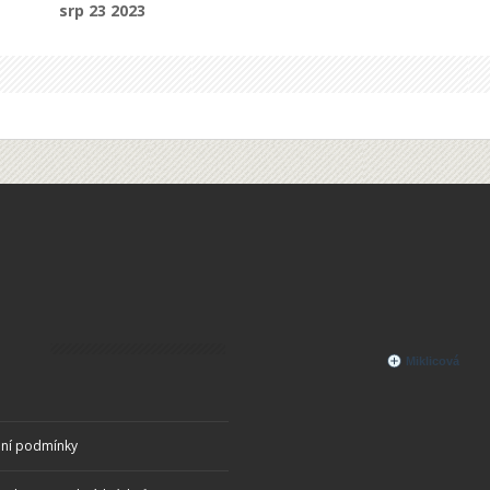
srp 23 2023
odpověď. Doufám, že tyto informace pomohou
mně i vám rozhodnout se, jestli je Maliník před
porodem správnou volbou.
ní podmínky