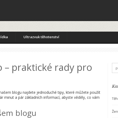
lídka
Ultrazvuk těhotenství
o – praktické rady pro
Ka
a našem blogu najdete jednoduché tipy, které můžete použít
ár minut a pár základních informací, abyste věděly, co vám
Těh
ašem blogu
Žen