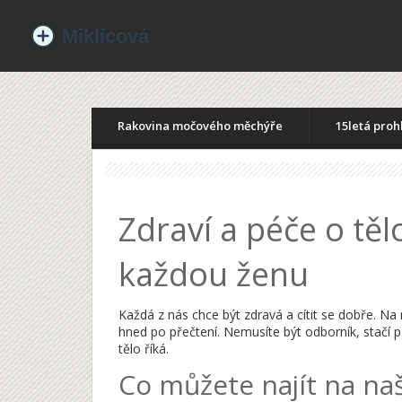
Rakovina močového měchýře
15letá proh
Zdraví a péče o těl
každou ženu
Každá z nás chce být zdravá a cítit se dobře. N
hned po přečtení. Nemusíte být odborník, stačí p
tělo říká.
Co můžete najít na n