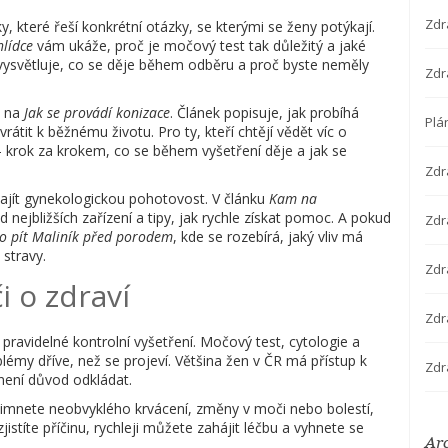
Zdr
y, které řeší konkrétní otázky, se kterými se ženy potýkají.
hlídce
vám ukáže, proč je močový test tak důležitý a jaké
ysvětluje, co se děje během odběru a proč byste neměly
Zdr
e na
Jak se provádí konizace
. Článek popisuje, jak probíhá
Plá
átit k běžnému životu. Pro ty, kteří chtějí vědět víc o
 krok za krokem, co se během vyšetření děje a jak se
Zdr
 najít gynekologickou pohotovost. V článku
Kam na
 nejbližších zařízení a tipy, jak rychle získat pomoc. A pokud
Zdra
to pít Maliník před porodem
, kde se rozebírá, jaký vliv má
 stravy.
Zdr
i o zdraví
Zdr
ravidelné kontrolní vyšetření. Močový test, cytologie a
lémy dříve, než se projeví. Většina žen v ČR má přístup k
Zdr
není důvod odkládat.
všimnete neobvyklého krvácení, změny v moči nebo bolestí,
istíte příčinu, rychleji můžete zahájit léčbu a vyhnete se
Ar