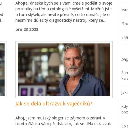
u
Ahojte, dneska bych se s vámi chtěla podělit o svoje
poznatky na téma cytologické vyšetření. Možná jste
lis
ed
o tom slyšeli, ale nevíte přesně, co to obnáší. Jde o
é
nesmírně důležitý diagnostický nástroj, který se
říj
né
používá k detekci rakovinných a předrakovinných
pro 23 2023
ocí
změn v našem těle. Během vyšetření lékař odešle
odebraný vzorek tkáně nebo tělesných tekutin na
zář
laboratorní analýzu. Pak s napětím čekáme na
výsledky, které mohou být někdy doslova zásadní
pro naše zdraví. Pojďme si o tom všem popovídat
Nej
blíže a zjistěme, proč by cytologie neměla chybět v
našem preventivním zdravotním programu.
Šan
kal
Jak 
Jak se dělá ultrazvuk vaječníků?
Kdy
poz
Ahoj, jsem mužský bloger se zájmem o zdraví. V
tomto článku vám představím, jak se dělá ultrazvuk
Co 