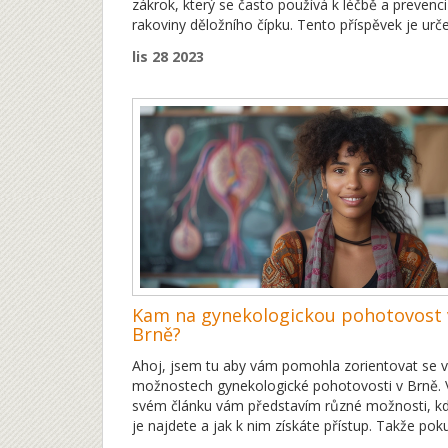
zákrok, který se často používá k léčbě a prevenci
rakoviny děložního čípku. Tento příspěvek je urč
pro ženy, které se chtějí dozvědět více o konizaci
lis 28 2023
jak se provádí a jak se z ní zotavovat. Doufám, 
můžu svojí zkušeností pomoci ostatním ženám.
Kam na gynekologickou pohotovost 
Brně?
Ahoj, jsem tu aby vám pomohla zorientovat se v
možnostech gynekologické pohotovosti v Brně. 
svém článku vám představím různé možnosti, k
je najdete a jak k nim získáte přístup. Takže pok
hledáte spolehlivou pomoc, pokud jde o gynekol