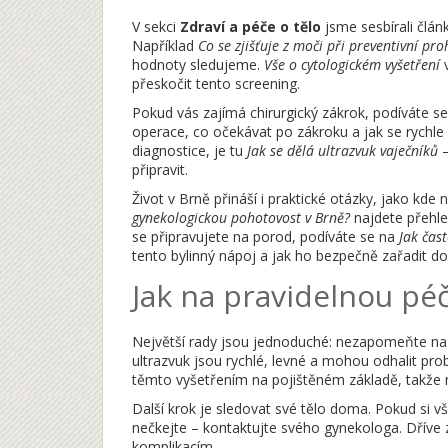
V sekci
Zdraví a péče o tělo
jsme sesbírali článk
Například
Co se zjišťuje z moči při preventivní pro
hodnoty sledujeme.
Vše o cytologickém vyšetření
v
přeskočit tento screening.
Pokud vás zajímá chirurgický zákrok, podíváte s
operace, co očekávat po zákroku a jak se rychle vr
diagnostice, je tu
Jak se dělá ultrazvuk vaječníků
–
připravit.
Život v Brně přináší i praktické otázky, jako kde
gynekologickou pohotovost v Brně?
najdete přehled
se připravujete na porod, podíváte se na
Jak čas
tento bylinný nápoj a jak ho bezpečně zařadit do
Jak na pravidelnou péč
Největší rady jsou jednoduché: nezapomeňte na p
ultrazvuk jsou rychlé, levné a mohou odhalit prob
těmto vyšetřením na pojištěném základě, takže 
Další krok je sledovat své tělo doma. Pokud si 
nečkejte – kontaktujte svého gynekologa. Dříve zj
komplikacím.