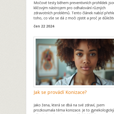
Močové testy během preventivních prohlídek jso
klíčovým nástrojem pro odhalování různých
zdravotních problémů. Tento článek nabízí přehl
toho, co vše se dá z moči zjistit a proč je důležit
tyto testy absolvovat. Pojďme se podívat na růz
čen 22 2024
ukazatele zdraví, které mohou být odhaleny pom
analýzy moči.
Jak se provádí Konizace?
Jako žena, která se dbá na své zdraví, jsem
prozkoumala téma konizace. Je to gynekologický