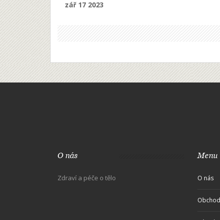
zář 17 2023
v Brně, budete určitě milovat tento přehled a
najdete v něm vše potřebné.
O nás
Menu
Zdraví a péče o tělo
O nás
Obchod