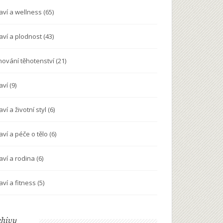
aví a wellness
(65)
aví a plodnost
(43)
nování těhotenství
(21)
aví
(9)
ví a životní styl
(6)
aví a péče o tělo
(6)
aví a rodina
(6)
aví a fitness
(5)
chivy