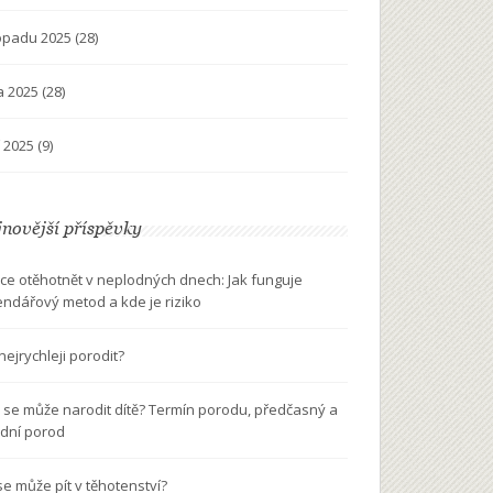
topadu 2025
(28)
na 2025
(28)
í 2025
(9)
novější příspěvky
ce otěhotnět v neplodných dnech: Jak funguje
endářový metod a kde je riziko
nejrychleji porodit?
 se může narodit dítě? Termín porodu, předčasný a
dní porod
se může pít v těhotenství?