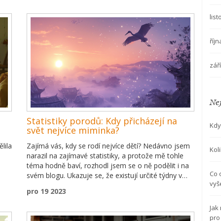
v tom hraje tělo ženy. Připravte se objevit úžasný
proces plný zvratů, který determinuje začátek
lis
nového života.
říj
zář
Nej
Statistiky porodů: Kdy přicházejí na
Kdy
svět nejvíce miminka?
lila
Zajímá vás, kdy se rodí nejvíce dětí? Nedávno jsem
Kol
narazil na zajímavé statistiky, a protože mě tohle
téma hodně baví, rozhodl jsem se o ně podělit i na
Co 
svém blogu. Ukazuje se, že existují určité týdny v
vyš
e,
roce, kdy se narodí výrazně více novorozenců než
pro 19 2023
ové
obvykle. Podrobně jsem se ponořil do dat a zjistil
několik překvapivých trendů a sezónních vzorců.
Jak
y
Pokud vás to fascinuje stejně jako mě, přečtěte si
pro