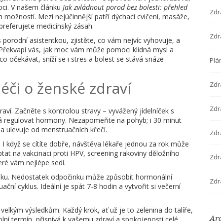
oci. V našem článku
Jak zvládnout porod bez bolesti: přehled
Zdr
h možností. Mezi nejúčinnější patří dýchací cvičení, masáže,
 preferujete medicínský zásah.
Zdr
s porodní asistentkou, zjistěte, co vám nejvíc vyhovuje, a
 Překvapí vás, jak moc vám může pomoci klidná mysl a
 očekávat, sníží se i stres a bolest se stává snáze
Plá
éči o ženské zdraví
Zdr
Zdra
aví. Začněte s kontrolou stravy – vyvážený jídelníček s
á regulovat hormony. Nezapomeňte na pohyb; i 30 minut
a ulevuje od menstruačních křečí.
Zdr
. I když se cítíte dobře, návštěva lékaře jednou za rok může
ptat na vakcinaci proti HPV, screening rakoviny děložního
Zdr
ré vám nejlépe sedí.
pánku. Nedostatek odpočinku může způsobit hormonální
Zdr
uační cyklus. Ideální je spát 7‑8 hodin a vytvořit si večerní
elkým výsledkům. Každý krok, ať už je to zelenina do talíře,
Ar
lní termín, přispívá k vašemu zdraví a spokojenosti celé