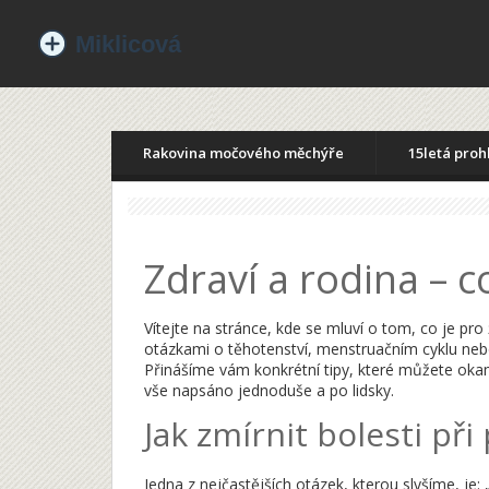
Rakovina močového měchýře
15letá proh
Zdraví a rodina – 
Vítejte na stránce, kde se mluví o tom, co je pr
otázkami o těhotenství, menstruačním cyklu nebo
Přinášíme vám konkrétní tipy, které můžete okam
vše napsáno jednoduše a po lidsky.
Jak zmírnit bolesti př
Jedna z nejčastějších otázek, kterou slyšíme, je