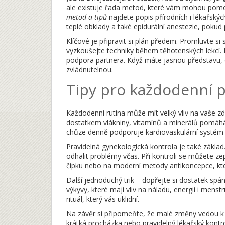
ale existuje řada metod, které vám mohou pom
metod a tipů
najdete popis přírodních i lékařskýc
teplé obklady a také epidurální anestezie, pokud
Klíčové je připravit si plán předem. Promluvte si 
vyzkoušejte techniky během těhotenských lekcí.
podpora partnera. Když máte jasnou představu, co
zvládnutelnou.
Tipy pro každodenní p
Každodenní rutina může mít velký vliv na vaše zdr
dostatkem vlákniny, vitamínů a minerálů pomáh
chůze denně podporuje kardiovaskulární systém 
Pravidelná gynekologická kontrola je také základ
odhalit problémy včas. Při kontroli se můžete ze
čípku nebo na moderní metody antikoncepce, kte
Další jednoduchý trik – dopřejte si dostatek s
výkyvy, které mají vliv na náladu, energii i menstr
rituál, který vás uklidní.
Na závěr si připomeňte, že malé změny vedou k v
krátká procházka nebo pravidelný lékařský kontro