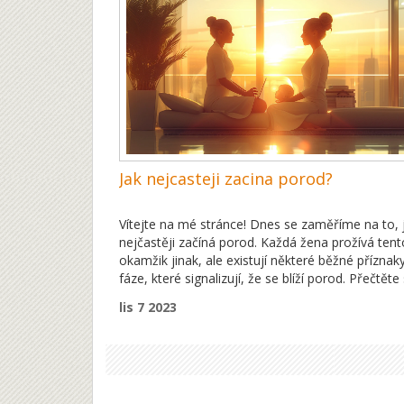
nejen mně, ale i mnoha dalším ženám na cestě 
vytouženému těhotenství. Pojďme společně obje
jak můžeme podpořit naše tělo a přivítat nový ž
co nejrychleji.
Jak nejcasteji zacina porod?
Vítejte na mé stránce! Dnes se zaměříme na to, 
nejčastěji začíná porod. Každá žena prožívá tent
okamžik jinak, ale existují některé běžné příznak
fáze, které signalizují, že se blíží porod. Přečtěte 
můj článek, kde se podrobně zaměříme na toto
lis 7 2023
téma. Zjistěte, co můžete očekávat a jak se
připravit na tento nádherný okamžik vašeho živo