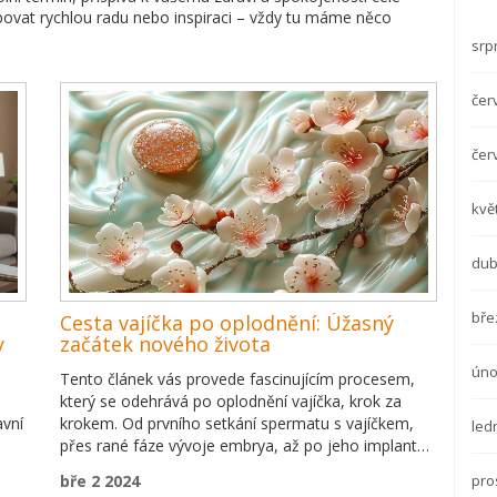
ebovat rychlou radu nebo inspiraci – vždy tu máme něco
srp
čer
čer
kvě
dub
bře
Cesta vajíčka po oplodnění: Úžasný
y
začátek nového života
úno
Tento článek vás provede fascinujícím procesem,
který se odehrává po oplodnění vajíčka, krok za
avní
krokem. Od prvního setkání spermatu s vajíčkem,
led
přes rané fáze vývoje embrya, až po jeho implantaci
do děložní sliznice. Ukážeme si, jak se malé vajíčko
pro
bře 2 2024
transformuje na komplexní organismus a jakou roli