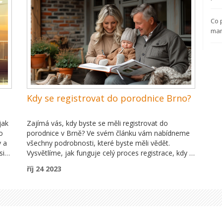
k
můj článek, kde se dozvíte více o tom, které období
vit,
je pro porody nejtypičtější!
Co 
ivot
ma
Kdy se registrovat do porodnice Brno?
jak
Zajímá vás, kdy byste se měli registrovat do
o
porodnice v Brně? Ve svém článku vám nabídneme
y a
všechny podrobnosti, které byste měli vědět.
si
Vysvětlíme, jak funguje celý proces registrace, kdy je
nejlepší dobu pro registraci a co vše je potřeba mít
říj 24 2023
připraveno. Už se nemusíte obávat, že byste na
ta.
něco zapomněli. Společně se na tento velký
okamžik připravíme!