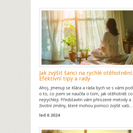
Jak zvýšit šanci na rychlé otěhotnění:
Efektivní tipy a rady
Ahoj, jmenuji se Klára a ráda bych se s vámi podě
o to, co jsem se naučila o tom, jak otěhotnět co
nejrychleji. Představím vám přirozené metody a
životní změny, které mohou pomoci zvýšit vaši
plodnost a zrychlit cestu k těhotenství. Naučíte s
led 6 2024
jak poznat období ovulace a jaké živiny jsou klíč
pro zdravý reprodukční systém. Budu se dělit o
osobní zkušenosti i odborné rady, které pomohl