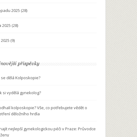
topadu 2025
(28)
na 2025
(28)
í 2025
(9)
novější příspěvky
 se dělá Kolposkopie?
ik si vydělá gynekolog?
odhalí kolposkopie? Vše, co potřebujete vědět o
etření děložního hrdla
 najít nejlepší gynekologickou péči v Praze: Průvodce
 ženy