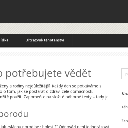
lídka
Ultrazvuk těhotenství
co potřebujete vědět
o ženy a rodiny nejdůležitější. Každý den se potkáváme s
 o tom, jak se postarat o zdraví celé domácnosti.
Ka
žitě použít. Zapomeňte na složité odborné texty – tady je
Těh
i porodu
Žen
: „Jak zvládnu porod bez bolesti?“ Odpověď není jednorázová,