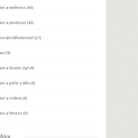
aví a wellness
(65)
aví a plodnost
(43)
nování těhotenství
(21)
aví
(9)
ví a životní styl
(6)
aví a péče o tělo
(6)
aví a rodina
(6)
aví a fitness
(5)
chivy