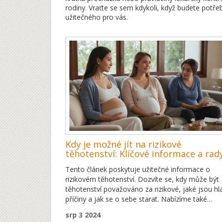
rodiny. Vraťte se sem kdykoli, když budete potř
užitečného pro vás.
Kdy je možné jít na rizikové
těhotenství: Klíčové informace a rad
Tento článek poskytuje užitečné informace o
rizikovém těhotenství. Dozvíte se, kdy může být
těhotenství považováno za rizikové, jaké jsou hl
příčiny a jak se o sebe starat. Nabízíme také
praktické tipy, co dělat v případě rizikového
srp 3 2024
těhotenství.