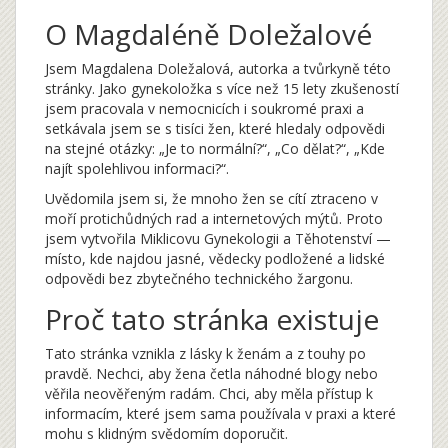
O Magdaléně Doležalové
Jsem Magdalena Doležalová, autorka a tvůrkyně této
stránky. Jako gynekoložka s více než 15 lety zkušeností
jsem pracovala v nemocnicích i soukromé praxi a
setkávala jsem se s tisíci žen, které hledaly odpovědi
na stejné otázky: „Je to normální?“, „Co dělat?“, „Kde
najít spolehlivou informaci?“.
Uvědomila jsem si, že mnoho žen se cítí ztraceno v
moří protichůdných rad a internetových mýtů. Proto
jsem vytvořila Miklicovu Gynekologii a Těhotenství —
místo, kde najdou jasné, vědecky podložené a lidské
odpovědi bez zbytečného technického žargonu.
Proč tato stránka existuje
Tato stránka vznikla z lásky k ženám a z touhy po
pravdě. Nechci, aby žena četla náhodné blogy nebo
věřila neověřeným radám. Chci, aby měla přístup k
informacím, které jsem sama používala v praxi a které
mohu s klidným svědomím doporučit.