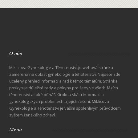
O nás
Miklicova Gynekologie a Těhotenství je webová stránka
zaměřená na oblast gynekologie a těhotenství. Najdete zde
ucelený přehled informací a rad k těmto tématům. Stránka
poskytuje důležité rady a pokyny pro ženy ve všech fázích
těhotenství a také přináší širokou škálu informací o
gynekologických problémech a jejich řešení. Miklicova
Gynekologie a Těhotenství je vaším spolehlivým průvodcem
světem ženského zdraví.
Menu