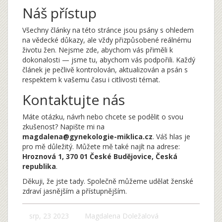
Náš přístup
Všechny články na této stránce jsou psány s ohledem
na vědecké důkazy, ale vždy přizpůsobené reálnému
životu žen. Nejsme zde, abychom vás přiměli k
dokonalosti — jsme tu, abychom vás podpořili. Každý
článek je pečlivě kontrolován, aktualizován a psán s
respektem k vašemu času i citlivosti témat.
Kontaktujte nás
Máte otázku, návrh nebo chcete se podělit o svou
zkušenost? Napište mi na
magdalena@gynekologie-miklica.cz
. Váš hlas je
pro mě důležitý. Můžete mě také najít na adrese:
Hroznová 1, 370 01 České Budějovice, Česká
republika
.
Děkuji, že jste tady. Společně můžeme udělat ženské
zdraví jasnějším a přístupnějším.
srp, 23 2023
Magdalena Doležalová