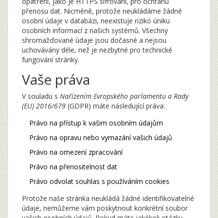
opatření, jako je HTTPS šifrování, pro ochranu
přenosu dat. Nicméně, protože neukládáme žádné
osobní údaje v databázi, neexistuje riziko úniku
osobních informací z našich systémů. Všechny
shromažďované údaje jsou dočasné a nejsou
uchovávány déle, než je nezbytné pro technické
fungování stránky.
Vaše práva
V souladu s
Nařízením Evropského parlamentu a Rady
(EU) 2016/679
(GDPR) máte následující práva:
Právo na přístup k vašim osobním údajům
Právo na opravu nebo vymazání vašich údajů
Právo na omezení zpracování
Právo na přenositelnost dat
Právo odvolat souhlas s používáním cookies
Protože naše stránka neukládá žádné identifikovatelné
údaje, nemůžeme vám poskytnout konkrétní soubor
vašich osobních údajů. Pokud máte jakékoli otázky