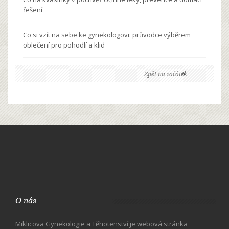
řešení
Co si vzít na sebe ke gynekologovi: průvodce výběrem
oblečení pro pohodlí a klid
Zpět na začátek
O nás
Miklicova Gynekologie a Těhotenství je webová stránka