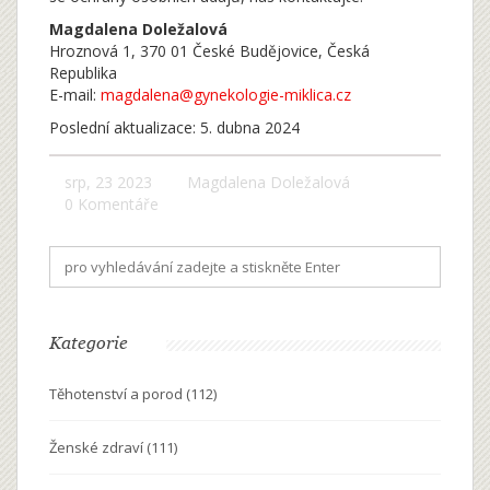
Magdalena Doležalová
Hroznová 1, 370 01 České Budějovice, Česká
Republika
E-mail:
magdalena@gynekologie-miklica.cz
Poslední aktualizace: 5. dubna 2024
srp, 23 2023
Magdalena Doležalová
0 Komentáře
Kategorie
Těhotenství a porod
(112)
Ženské zdraví
(111)