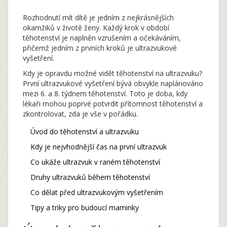
Rozhodnutí mít dítě je jedním z nejkrásnějších
okamžiků v životě ženy. Každý krok v období
těhotenství je naplněn vzrušením a očekáváním,
přičemž jedním z prvních kroků je ultrazvukové
vyšetření.
Kdy je opravdu možné vidět těhotenství na ultrazvuku?
První ultrazvukové vyšetření bývá obvykle naplánováno
mezi 6. a 8. týdnem těhotenství. Toto je doba, kdy
lékaři mohou poprvé potvrdit přítomnost těhotenství a
zkontrolovat, zda je vše v pořádku.
Úvod do těhotenství a ultrazvuku
Kdy je nejvhodnější čas na první ultrazvuk
Co ukáže ultrazvuk v raném těhotenství
Druhy ultrazvuků během těhotenství
Co dělat před ultrazvukovým vyšetřením
Tipy a triky pro budoucí maminky