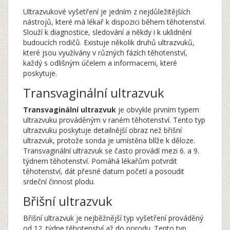
Ultrazvukové vyšetření je jedním z nejdůležitějších
nástrojů, které má lékař k dispozici během těhotenství.
Slouží k diagnostice, sledování a někdy i k uklidnění
budoucích rodičů. Existuje několik druhů ultrazvuků,
které jsou využívány v různých fázích těhotenství,
každý s odlišným účelem a informacemi, které
poskytuje.
Transvaginální ultrazvuk
Transvaginální ultrazvuk
je obvykle prvním typem
ultrazvuku prováděným v raném těhotenství. Tento typ
ultrazvuku poskytuje detailnější obraz než břišní
ultrazvuk, protože sonda je umístěna blíže k děloze.
Transvaginální ultrazvuk se často provádí mezi 6. a 9.
týdnem těhotenství. Pomáhá lékařům potvrdit
těhotenství, dát přesné datum početí a posoudit
srdeční činnost plodu.
Břišní ultrazvuk
Břišní ultrazvuk je nejběžnější typ vyšetření prováděný
od 12. týdne těhotenství až do porodu. Tento typ