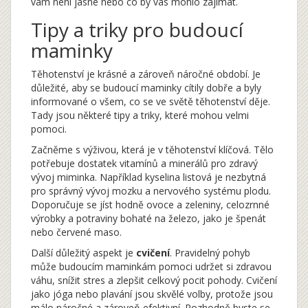
vám není jasné nebo co by vás mohlo zajímat.
Tipy a triky pro budoucí
maminky
Těhotenství je krásné a zároveň náročné období. Je
důležité, aby se budoucí maminky cítily dobře a byly
informované o všem, co se ve světě těhotenství děje.
Tady jsou některé tipy a triky, které mohou velmi
pomoci.
Začněme s výživou, která je v těhotenství klíčová. Tělo
potřebuje dostatek vitamínů a minerálů pro zdravý
vývoj miminka. Například kyselina listová je nezbytná
pro správný vývoj mozku a nervového systému plodu.
Doporučuje se jíst hodně ovoce a zeleniny, celozrnné
výrobky a potraviny bohaté na železo, jako je špenát
nebo červené maso.
Další důležitý aspekt je
cvičení
. Pravidelný pohyb
může budoucím maminkám pomoci udržet si zdravou
váhu, snížit stres a zlepšit celkový pocit pohody. Cvičení
jako jóga nebo plavání jsou skvělé volby, protože jsou
málo náročné a zároveň efektivní. Rozhodně byste se