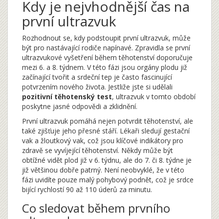
Kdy je nejvhodnější čas na
první ultrazvuk
Rozhodnout se, kdy podstoupit první ultrazvuk, může
být pro nastávající rodiče napínavé. Zpravidla se první
ultrazvukové vyšetření během těhotenství doporučuje
mezi 6. a 8. týdnem. V této fázi jsou orgány plodu již
začínající tvořit a srdeční tep je často fascinující
potvrzením nového života. Jestliže jste si udělali
pozitivní těhotenský test
, ultrazvuk v tomto období
poskytne jasné odpovědi a zklidnění.
První ultrazvuk pomáhá nejen potvrdit těhotenství, ale
také zjišťuje jeho přesné stáří. Lékaři sledují gestační
vak a žloutkový vak, což jsou klíčové indikátory pro
zdravě se vyvíjející těhotenství. Někdy může být
obtížné vidět plod již v 6. týdnu, ale do 7. či 8. týdne je
již většinou dobře patrný. Není neobvyklé, že v této
fázi uvidíte pouze malý pohybový podnět, což je srdce
bijící rychlostí 90 až 110 úderů za minutu.
Co sledovat během prvního