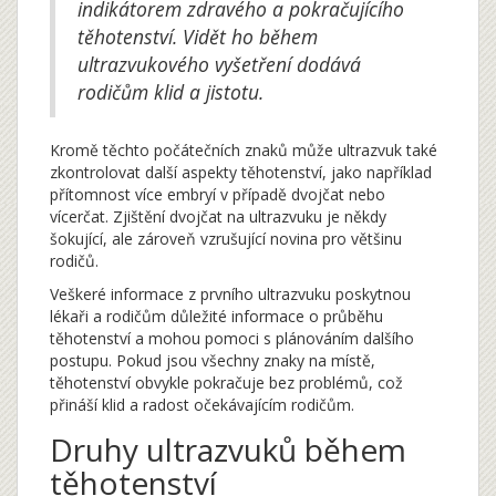
indikátorem zdravého a pokračujícího
těhotenství. Vidět ho během
ultrazvukového vyšetření dodává
rodičům klid a jistotu.
Kromě těchto počátečních znaků může ultrazvuk také
zkontrolovat další aspekty těhotenství, jako například
přítomnost více embryí v případě dvojčat nebo
vícerčat. Zjištění dvojčat na ultrazvuku je někdy
šokující, ale zároveň vzrušující novina pro většinu
rodičů.
Veškeré informace z prvního ultrazvuku poskytnou
lékaři a rodičům důležité informace o průběhu
těhotenství a mohou pomoci s plánováním dalšího
postupu. Pokud jsou všechny znaky na místě,
těhotenství obvykle pokračuje bez problémů, což
přináší klid a radost očekávajícím rodičům.
Druhy ultrazvuků během
těhotenství