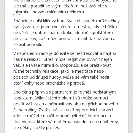
ale měla poradit se svým lékařem, než začnete s
jakýmkoli novým cvičebním režimem.
Spánek je další klíčový bod. Kvalitní spánek může někdy
být výzvou, zejména ve třetím trimestru, kdy je bříško
největší. Je dobré spát na boku, ideálně s polštářem
mezi koleny, což může pomoci zmírnit tlak na záda a
zlepšit pohodlí.
V neposlední řadě je důležité se nestresovat a najít si
čas na relaxaci. Stres může negativně ovlivnit nejen
vás, ale i vaše miminko. Doporučuje se praktikovat
různé techniky relaxace, jako je meditace nebo
poslech uklidňující hudby. Může se vám také hodit
čtení knihy nebo procházka v přírodě.
Společná příprava s partnerem je rovněž podstatným
aspektem. Sdílení těchto okamžiků může pomoci
posílit váš vztah a připravit vás oba na příchod nového
člena rodiny. Zvažte účast na předporodních kurzech,
kde se můžete naučit mnohé užitečné informace a
dovednosti, které vám oběma usnadní tento nádherný,
ale někdy složitý proces.