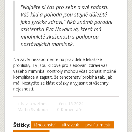
"Najděte si čas pro sebe a své radosti.
Váš klid a pohoda jsou stejně důležité
jako fyzické zdraví," říká známá porodní
asistentka Eva Nováková, která má
mnohaleté zkušenosti s podporou
nastávajících maminek.
Na závěr nezapomeňte na pravidelné lékařské
prohlídky. Ty jsou klíčové pro sledování zdraví vás i
vašeho miminka. Kontroly mohou včas odhalit možné
komplikace a zajistit, že těhotenství probíhá tak, jak
má. Nestyďte se klást otázky a vyjasnit si všechny
nejasnosti.
zdraví a wellness
čen, 15 2024
Martin Svoboda
0 Komentáře
Štítky:
těhotenství
ultrazvuk
první trimestr