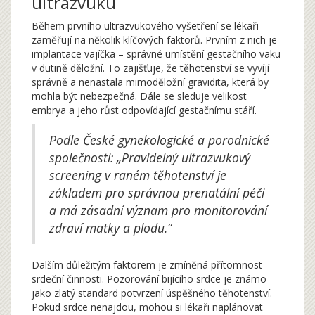
ultrazvuku
Během prvního ultrazvukového vyšetření se lékaři
zaměřují na několik klíčových faktorů. Prvním z nich je
implantace vajíčka – správné umístění gestačního vaku
v dutině děložní. To zajišťuje, že těhotenství se vyvíjí
správně a nenastala mimoděložní gravidita, která by
mohla být nebezpečná. Dále se sleduje velikost
embrya a jeho růst odpovídající gestačnímu stáří.
Podle České gynekologické a porodnické
společnosti: „Pravidelný ultrazvukový
screening v raném těhotenství je
základem pro správnou prenatální péči
a má zásadní význam pro monitorování
zdraví matky a plodu.”
Dalším důležitým faktorem je zmíněná přítomnost
srdeční činnosti. Pozorování bijícího srdce je známo
jako zlatý standard potvrzení úspěšného těhotenství.
Pokud srdce nenajdou, mohou si lékaři naplánovat