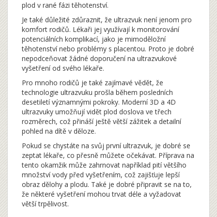
plod v rané fázi těhotenství.
Je také důležité zdůraznit, že ultrazvuk není jenom pro
komfort rodičů. Lékaři jej využívají k monitorování
potenciálních komplikací, jako je mimoděložní
těhotenství nebo problémy s placentou. Proto je dobré
nepodceňovat žádné doporučení na ultrazvukové
vyšetření od svého lékaře.
Pro mnoho rodičů je také zajímavé vědět, že
technologie ultrazvuku prošla během posledních
desetiletí významnými pokroky. Moderní 3D a 4D
ultrazvuky umožňují vidět plod doslova ve třech
rozměrech, což přináší ještě větší zážitek a detailní
pohled na dítě v děloze.
Pokud se chystáte na svůj první ultrazvuk, je dobré se
zeptat lékaře, co přesně můžete očekávat. Příprava na
tento okamžik může zahrnovat například pití většího
množství vody před vyšetřením, což zajišťuje lepší
obraz dělohy a plodu. Také je dobré připravit se na to,
že některé vyšetření mohou trvat déle a vyžadovat
větší trpělivost.