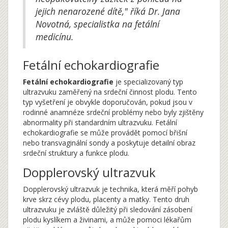
jejich nenarozené dítě," říká Dr. Jana
Novotná, specialistka na fetální
medicínu.
Fetální echokardiografie
Fetální echokardiografie
je specializovaný typ
ultrazvuku zaměřený na srdeční činnost plodu. Tento
typ vyšetření je obvykle doporučován, pokud jsou v
rodinné anamnéze srdeční problémy nebo byly zjištěny
abnormality při standardním ultrazvuku. Fetální
echokardiografie se může provádět pomocí břišní
nebo transvaginální sondy a poskytuje detailní obraz
srdeční struktury a funkce plodu.
Dopplerovský ultrazvuk
Dopplerovský ultrazvuk je technika, která měří pohyb
krve skrz cévy plodu, placenty a matky. Tento druh
ultrazvuku je zvláště důležitý při sledování zásobení
plodu kyslíkem a živinami, a může pomoci lékařům