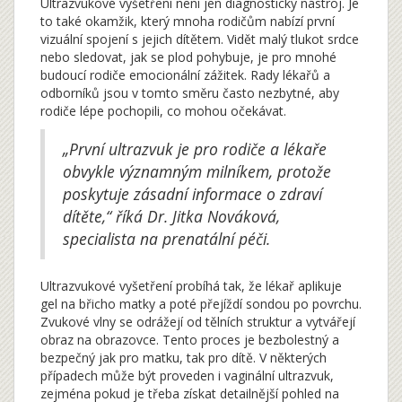
Ultrazvukové vyšetření není jen diagnostický nástroj. Je
to také okamžik, který mnoha rodičům nabízí první
vizuální spojení s jejich dítětem. Vidět malý tlukot srdce
nebo sledovat, jak se plod pohybuje, je pro mnohé
budoucí rodiče emocionální zážitek. Rady lékařů a
odborníků jsou v tomto směru často nezbytné, aby
rodiče lépe pochopili, co mohou očekávat.
„První ultrazvuk je pro rodiče a lékaře
obvykle významným milníkem, protože
poskytuje zásadní informace o zdraví
dítěte,“ říká Dr. Jitka Nováková,
specialista na prenatální péči.
Ultrazvukové vyšetření probíhá tak, že lékař aplikuje
gel na břicho matky a poté přejíždí sondou po povrchu.
Zvukové vlny se odrážejí od tělních struktur a vytvářejí
obraz na obrazovce. Tento proces je bezbolestný a
bezpečný jak pro matku, tak pro dítě. V některých
případech může být proveden i vaginální ultrazvuk,
zejména pokud je třeba získat detailnější pohled na