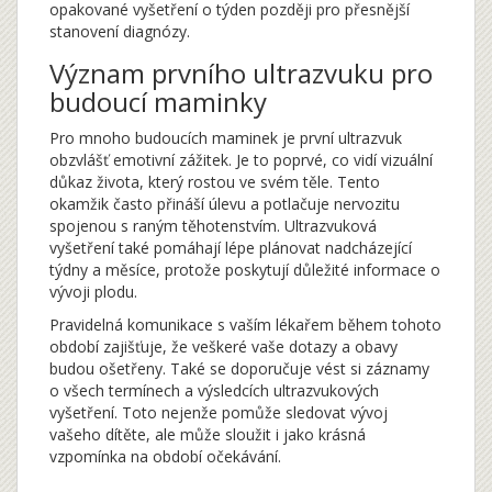
opakované vyšetření o týden později pro přesnější
stanovení diagnózy.
Význam prvního ultrazvuku pro
budoucí maminky
Pro mnoho budoucích maminek je první ultrazvuk
obzvlášť emotivní zážitek. Je to poprvé, co vidí vizuální
důkaz života, který rostou ve svém těle. Tento
okamžik často přináší úlevu a potlačuje nervozitu
spojenou s raným těhotenstvím. Ultrazvuková
vyšetření také pomáhají lépe plánovat nadcházející
týdny a měsíce, protože poskytují důležité informace o
vývoji plodu.
Pravidelná komunikace s vaším lékařem během tohoto
období zajišťuje, že veškeré vaše dotazy a obavy
budou ošetřeny. Také se doporučuje vést si záznamy
o všech termínech a výsledcích ultrazvukových
vyšetření. Toto nejenže pomůže sledovat vývoj
vašeho dítěte, ale může sloužit i jako krásná
vzpomínka na období očekávání.