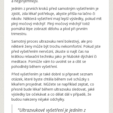
a nejpříjemnější.
Jedním z prvních kroků před samotným vyšetřením je
zjistit, zda lékař potřebuje, abyste přišla na lačno či
nikoliv. Některá vyšetření mají lepší výsledky, pokud mít
plný močový měchýř. Plný močový měchýř totiž
pomáhá lépe zobrazit dělohu a plod při prvním
trimestru.
Samotný proces ultrazvuku není bolestivý, ale pro
některé ženy může být trochu nekomfortní. Pokud jste
před vyšetřením nervózní, zkuste si najít čas na
krátkou relaxační techniku jako je hluboké dýchání či
meditace. Pomůže vám to uvolnit se a cítit se
pohodlněji během vyšetření.
Před vyšetřením je také dobré si připravit seznam
otázek, které byste chtěla během své schůzky s
lékařem projednat. Můžete se například zeptat, co
přesně bude lékař během ultrazvuku sledovat, jaké
výsledky lze očekávat a co dělat dál v případě, že
budou nalezeny nějaké odchylky.
"Ultrazvukové vyšetření je jedním z