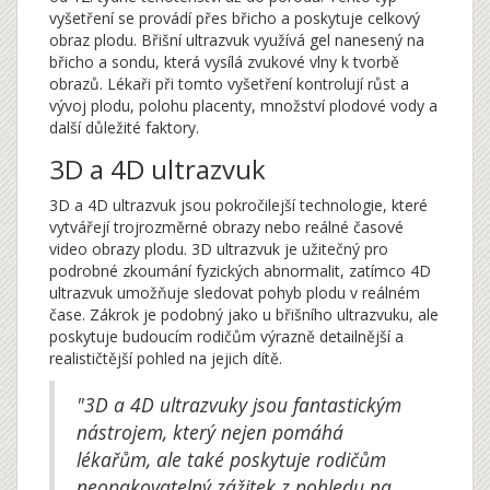
vyšetření se provádí přes břicho a poskytuje celkový
obraz plodu. Břišní ultrazvuk využívá gel nanesený na
břicho a sondu, která vysílá zvukové vlny k tvorbě
obrazů. Lékaři při tomto vyšetření kontrolují růst a
vývoj plodu, polohu placenty, množství plodové vody a
další důležité faktory.
3D a 4D ultrazvuk
3D a 4D ultrazvuk jsou pokročilejší technologie, které
vytvářejí trojrozměrné obrazy nebo reálné časové
video obrazy plodu. 3D ultrazvuk je užitečný pro
podrobné zkoumání fyzických abnormalit, zatímco 4D
ultrazvuk umožňuje sledovat pohyb plodu v reálném
čase. Zákrok je podobný jako u břišního ultrazvuku, ale
poskytuje budoucím rodičům výrazně detailnější a
realističtější pohled na jejich dítě.
"3D a 4D ultrazvuky jsou fantastickým
nástrojem, který nejen pomáhá
lékařům, ale také poskytuje rodičům
neopakovatelný zážitek z pohledu na