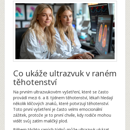
Co ukáže ultrazvuk v raném
těhotenství
Na prvním ultrazvukovém vyšetření, které se často
provádí mezi 6. a 8. týdnem těhotenství, lékaři hledají
několik klíčových znaků, které potvrzují těhotenství.
Toto první vyšetření je často velmi emocionální
zážitek, protože je to první chvíle, kdy rodiče mohou
vidět svůj zatím maličký plod.
Během těchto raných týdnů může ultrazvuk ukázat