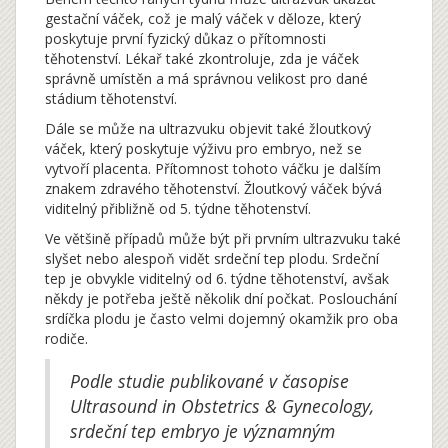
gestační váček, což je malý váček v děloze, který
poskytuje první fyzický důkaz o přítomnosti
těhotenství. Lékař také zkontroluje, zda je váček
správně umístěn a má správnou velikost pro dané
stádium těhotenství.
Dále se může na ultrazvuku objevit také žloutkový
váček, který poskytuje výživu pro embryo, než se
vytvoří placenta. Přítomnost tohoto váčku je dalším
znakem zdravého těhotenství. Žloutkový váček bývá
viditelný přibližně od 5. týdne těhotenství.
Ve většině případů může být při prvním ultrazvuku také
slyšet nebo alespoň vidět srdeční tep plodu. Srdeční
tep je obvykle viditelný od 6. týdne těhotenství, avšak
někdy je potřeba ještě několik dní počkat. Poslouchání
srdíčka plodu je často velmi dojemný okamžik pro oba
rodiče.
Podle studie publikované v časopise
Ultrasound in Obstetrics & Gynecology,
srdeční tep embryo je významným