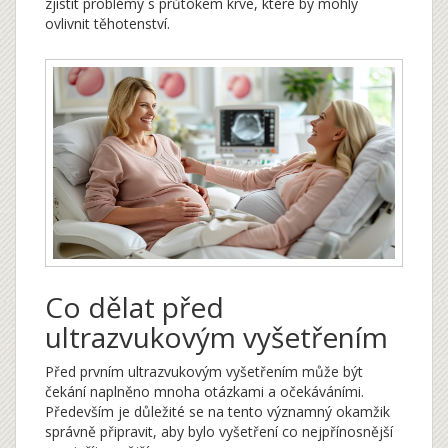
zjistit problémy s průtokem krve, které by mohly
ovlivnit těhotenství.
Co dělat před
ultrazvukovým vyšetřením
Před prvním ultrazvukovým vyšetřením může být
čekání naplněno mnoha otázkami a očekáváními.
Především je důležité se na tento významný okamžik
správně připravit, aby bylo vyšetření co nejpřínosnější