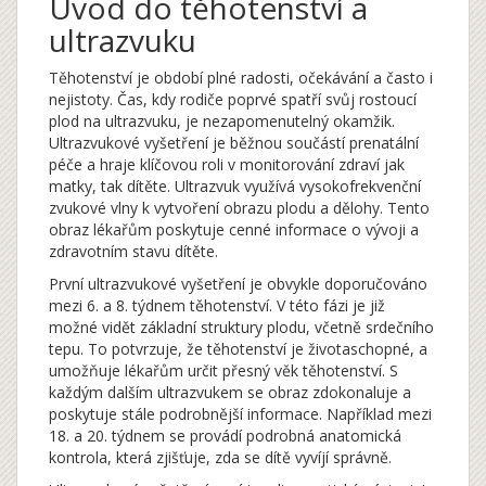
Úvod do těhotenství a
ultrazvuku
Těhotenství je období plné radosti, očekávání a často i
nejistoty. Čas, kdy rodiče poprvé spatří svůj rostoucí
plod na ultrazvuku, je nezapomenutelný okamžik.
Ultrazvukové vyšetření je běžnou součástí prenatální
péče a hraje klíčovou roli v monitorování zdraví jak
matky, tak dítěte. Ultrazvuk využívá vysokofrekvenční
zvukové vlny k vytvoření obrazu plodu a dělohy. Tento
obraz lékařům poskytuje cenné informace o vývoji a
zdravotním stavu dítěte.
První ultrazvukové vyšetření je obvykle doporučováno
mezi 6. a 8. týdnem těhotenství. V této fázi je již
možné vidět základní struktury plodu, včetně srdečního
tepu. To potvrzuje, že těhotenství je životaschopné, a
umožňuje lékařům určit přesný věk těhotenství. S
každým dalším ultrazvukem se obraz zdokonaluje a
poskytuje stále podrobnější informace. Například mezi
18. a 20. týdnem se provádí podrobná anatomická
kontrola, která zjišťuje, zda se dítě vyvíjí správně.