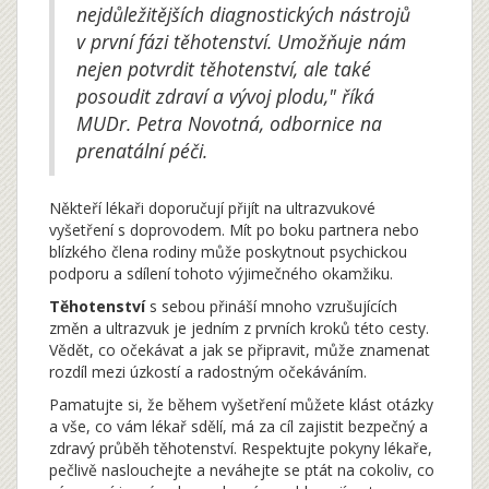
nejdůležitějších diagnostických nástrojů
v první fázi těhotenství. Umožňuje nám
nejen potvrdit těhotenství, ale také
posoudit zdraví a vývoj plodu," říká
MUDr. Petra Novotná, odbornice na
prenatální péči.
Někteří lékaři doporučují přijít na ultrazvukové
vyšetření s doprovodem. Mít po boku partnera nebo
blízkého člena rodiny může poskytnout psychickou
podporu a sdílení tohoto výjimečného okamžiku.
Těhotenství
s sebou přináší mnoho vzrušujících
změn a ultrazvuk je jedním z prvních kroků této cesty.
Vědět, co očekávat a jak se připravit, může znamenat
rozdíl mezi úzkostí a radostným očekáváním.
Pamatujte si, že během vyšetření můžete klást otázky
a vše, co vám lékař sdělí, má za cíl zajistit bezpečný a
zdravý průběh těhotenství. Respektujte pokyny lékaře,
pečlivě naslouchejte a neváhejte se ptát na cokoliv, co