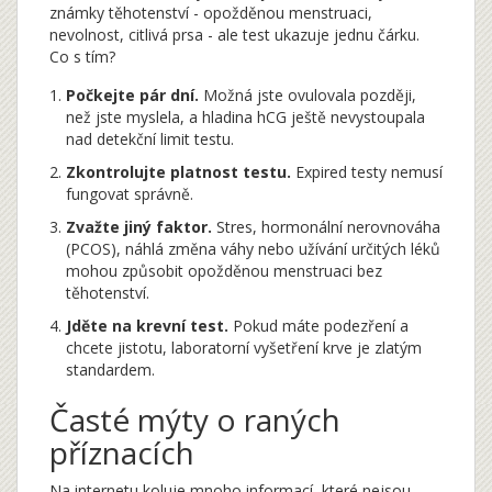
známky těhotenství - opožděnou menstruaci,
nevolnost, citlivá prsa - ale test ukazuje jednu čárku.
Co s tím?
Počkejte pár dní.
Možná jste ovulovala později,
než jste myslela, a hladina hCG ještě nevystoupala
nad detekční limit testu.
Zkontrolujte platnost testu.
Expired testy nemusí
fungovat správně.
Zvažte jiný faktor.
Stres, hormonální nerovnováha
(PCOS), náhlá změna váhy nebo užívání určitých léků
mohou způsobit opožděnou menstruaci bez
těhotenství.
Jděte na krevní test.
Pokud máte podezření a
chcete jistotu, laboratorní vyšetření krve je zlatým
standardem.
Časté mýty o raných
příznacích
Na internetu koluje mnoho informací, které nejsou