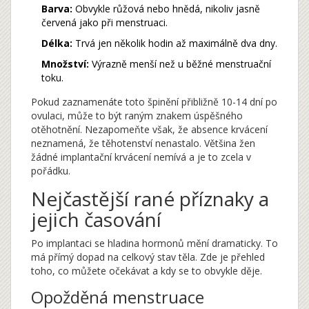
Barva:
Obvykle růžová nebo hnědá, nikoliv jasně
červená jako při menstruaci.
Délka:
Trvá jen několik hodin až maximálně dva dny.
Množství:
Výrazně menší než u běžné menstruační
toku.
Pokud zaznamenáte toto špinění přibližně 10-14 dní po
ovulaci, může to být raným znakem úspěšného
otěhotnění. Nezapomeňte však, že absence krvácení
neznamená, že těhotenství nenastalo. Většina žen
žádné implantační krvácení nemívá a je to zcela v
pořádku.
Nejčastější rané příznaky a
jejich časování
Po implantaci se hladina hormonů mění dramaticky. To
má přímý dopad na celkový stav těla. Zde je přehled
toho, co můžete očekávat a kdy se to obvykle děje.
Opožděná menstruace