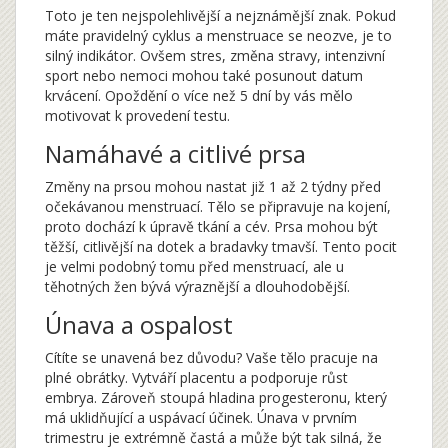
Toto je ten nejspolehlivější a nejznámější znak. Pokud
máte pravidelný cyklus a menstruace se neozve, je to
silný indikátor. Ovšem stres, změna stravy, intenzivní
sport nebo nemoci mohou také posunout datum
krvácení. Opoždění o více než 5 dní by vás mělo
motivovat k provedení testu.
Namáhavé a citlivé prsa
Změny na prsou mohou nastat již 1 až 2 týdny před
očekávanou menstruací. Tělo se připravuje na kojení,
proto dochází k úpravě tkání a cév. Prsa mohou být
těžší, citlivější na dotek a bradavky tmavší. Tento pocit
je velmi podobný tomu před menstruací, ale u
těhotných žen bývá výraznější a dlouhodobější.
Únava a ospalost
Cítíte se unavená bez důvodu? Vaše tělo pracuje na
plné obrátky. Vytváří placentu a podporuje růst
embrya. Zároveň stoupá hladina progesteronu, který
má uklidňující a uspávací účinek. Únava v prvním
trimestru je extrémně častá a může být tak silná, že