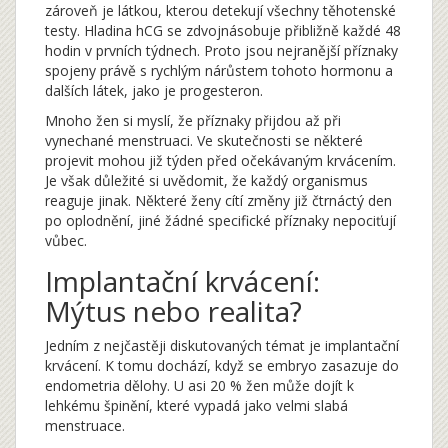
zároveň je látkou, kterou detekují všechny těhotenské
testy. Hladina hCG se zdvojnásobuje přibližně každé 48
hodin v prvních týdnech. Proto jsou nejranější příznaky
spojeny právě s rychlým nárůstem tohoto hormonu a
dalších látek, jako je progesteron.
Mnoho žen si myslí, že příznaky přijdou až při
vynechané menstruaci. Ve skutečnosti se některé
projevit mohou již týden před očekávaným krvácením.
Je však důležité si uvědomit, že každý organismus
reaguje jinak. Některé ženy cítí změny již čtrnáctý den
po oplodnění, jiné žádné specifické příznaky nepociťují
vůbec.
Implantační krvácení:
Mýtus nebo realita?
Jedním z nejčastěji diskutovaných témat je implantační
krvácení. K tomu dochází, když se embryo zasazuje do
endometria dělohy. U asi 20 % žen může dojít k
lehkému špinění, které vypadá jako velmi slabá
menstruace.