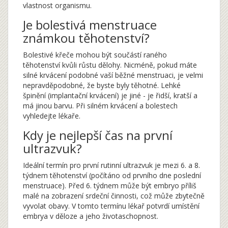
vlastnost organismu.
Je bolestivá menstruace
známkou těhotenství?
Bolestivé křeče mohou být součástí raného
těhotenství kvůli růstu dělohy. Nicméně, pokud máte
silné krvácení podobné vaší běžné menstruaci, je velmi
nepravděpodobné, že byste byly těhotné. Lehké
špinění (implantační krvácení) je jiné - je řidší, kratší a
má jinou barvu. Při silném krvácení a bolestech
vyhledejte lékaře.
Kdy je nejlepší čas na první
ultrazvuk?
Ideální termín pro první rutinní ultrazvuk je mezi 6. a 8.
týdnem těhotenství (počítáno od prvního dne poslední
menstruace). Před 6. týdnem může být embryo příliš
malé na zobrazení srdeční činnosti, což může zbytečně
vyvolat obavy. V tomto termínu lékař potvrdí umístění
embrya v děloze a jeho životaschopnost.