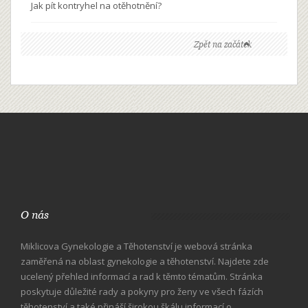
Jak pít kontryhel na otěhotnění?
Zpět na začátek
O nás
Miklicova Gynekologie a Těhotenství je webová stránka
zaměřená na oblast gynekologie a těhotenství. Najdete zde
ucelený přehled informací a rad k těmto tématům. Stránka
poskytuje důležité rady a pokyny pro ženy ve všech fázích
těhotenství a také přináší širokou škálu informací o