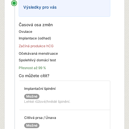
Výsledky pro vás
Časová osa změn
Ovulace
Implantace (odhad)
Začíná produkce hCG
Očekávaná menstruace
Spolehlivý domácí test
Přesnost až 99 %
Co můžete cítit?
Implantační špinění
Možné
Lehké růžové/hnědé špinění.
Citlivá prsa / Únava
Možné