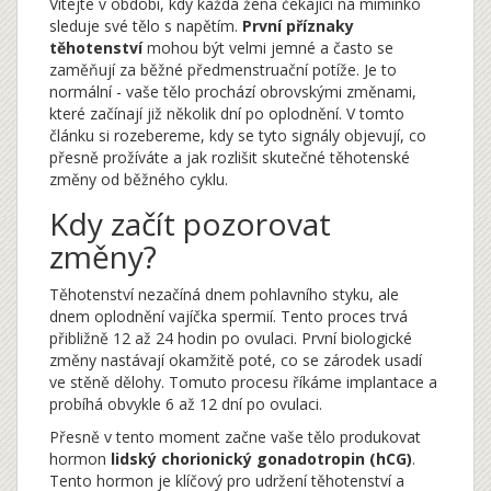
Vítejte v období, kdy každá žena čekající na miminko
sleduje své tělo s napětím.
První příznaky
těhotenství
mohou být velmi jemné a často se
zaměňují za běžné předmenstruační potíže. Je to
normální - vaše tělo prochází obrovskými změnami,
které začínají již několik dní po oplodnění. V tomto
článku si rozebereme, kdy se tyto signály objevují, co
přesně prožíváte a jak rozlišit skutečné těhotenské
změny od běžného cyklu.
Kdy začít pozorovat
změny?
Těhotenství nezačíná dnem pohlavního styku, ale
dnem oplodnění vajíčka spermií. Tento proces trvá
přibližně 12 až 24 hodin po ovulaci. První biologické
změny nastávají okamžitě poté, co se zárodek usadí
ve stěně dělohy. Tomuto procesu říkáme implantace a
probíhá obvykle 6 až 12 dní po ovulaci.
Přesně v tento moment začne vaše tělo produkovat
hormon
lidský chorionický gonadotropin (hCG)
.
Tento hormon je klíčový pro udržení těhotenství a