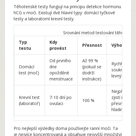
Těhotenské testy fungují na principu detekce hormonu
hCG v moči. Existují dvě hlavní typy: domácí tyčkové
testy a laboratorní krevní testy.
Srovnání metod testování těhotenstv
Typ
Kdy
Přesnost
Výhody
testu
provést
Od prvního
Až 99 %
Rychlý,
Domácí
dne
(pokud se
soukromý,
test (moč)
opožděné
dodrží
levný
menstruace
instrukce)
Nejpřesnější
Krevní test
7-10 dní po
zjistí i
100 %
(laboratoř)
ovulaci
přesnou
hladinu hCG
Pro nejlepší výsledky doma používejte ranní moči. Ta
je nejvíce koncentrovaná a obsahuje nejvyšší množství