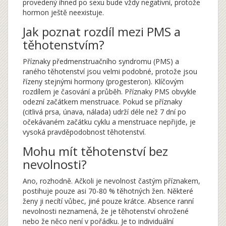
provedený ihned po sexu bude vždy negativní, protože
hormon ještě neexistuje.
Jak poznat rozdíl mezi PMS a
těhotenstvím?
Příznaky předmenstruačního syndromu (PMS) a
raného těhotenství jsou velmi podobné, protože jsou
řízeny stejnými hormony (progesteron). Klíčovým
rozdílem je časování a průběh. Příznaky PMS obvykle
odezní začátkem menstruace. Pokud se příznaky
(citlivá prsa, únava, nálada) udrží déle než 7 dní po
očekávaném začátku cyklu a menstruace nepřijde, je
vysoká pravděpodobnost těhotenství.
Mohu mít těhotenství bez
nevolnosti?
Ano, rozhodně. Ačkoli je nevolnost častým příznakem,
postihuje pouze asi 70-80 % těhotných žen. Některé
ženy ji necítí vůbec, jiné pouze krátce. Absence ranní
nevolnosti neznamená, že je těhotenství ohrožené
nebo že něco není v pořádku. Je to individuální