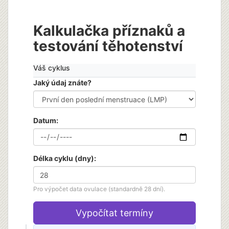
Kalkulačka příznaků a
testování těhotenství
Váš cyklus
Jaký údaj znáte?
Datum:
Délka cyklu (dny):
Pro výpočet data ovulace (standardně 28 dní).
Vypočítat termíny