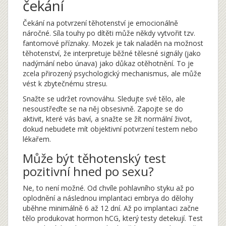
čekání
Čekání na potvrzení těhotenství je emocionálně
náročné. Síla touhy po dítěti může někdy vytvořit tzv.
fantomové příznaky. Mozek je tak naladěn na možnost
těhotenství, že interpretuje běžné tělesné signály (jako
nadýmání nebo únava) jako důkaz otěhotnění. To je
zcela přirozený psychologický mechanismus, ale může
vést k zbytečnému stresu.
Snažte se udržet rovnováhu. Sledujte své tělo, ale
nesoustřeďte se na něj obsesivně. Zapojte se do
aktivit, které vás baví, a snažte se žít normální život,
dokud nebudete mít objektivní potvrzení testem nebo
lékařem.
Může být těhotenský test
pozitivní hned po sexu?
Ne, to není možné. Od chvíle pohlavního styku až po
oplodnění a následnou implantaci embrya do dělohy
uběhne minimálně 6 až 12 dní. Až po implantaci začne
tělo produkovat hormon hCG, který testy detekují. Test