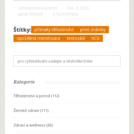
Těhotenství a porod
čen, 2 2026
Jakub Křenek
0 Komentáře
Štítky:
příznaky těhotenství
první známky
opožděná menstruace
testování
hCG
Kategorie
Těhotenství a porod
(112)
Ženské zdraví
(111)
Zdraví a wellness
(65)