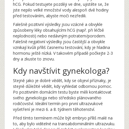
hCG. Pokud testujete později ve dne, ujistěte se, že
jste nepilo velké množství vody alespoň dvě hodiny
před testováním, abyste moči nezředili.
Falešně pozitivní výsledky jsou vzácné a obvykle
způsobeny léky obsahujícími hCG (např. při léčbě
neplodnosti) nebo nedávným potratem/porodem.
Falešně negativní výsledky jsou častější a obvykle
vznikají kvůli příliš časnemu testování, kdy je hladina
hormonu ještě nízká. V takovém případě počkejte 2-3
dny a zkuste to znovu.
Kdy navštívit gynekologa?
Stejně jako je dobré vědět, kdy se objeví příznaky, je
stejně důležité vědět, kdy vyhledat odbornou pomoc.
Po pozitivním domácím testu byste měli kontaktovat
svého gynekologa nebo středisko plánovaného
rodičovství. Ideální termín pro první ultrazvukové
vyšetření je mezi 6. a 8. týdnem těhotenství.
Před tímto termínem může být embryo příliš malé na
to, aby bylo viditelné na transabdominálním ultrazvuku.