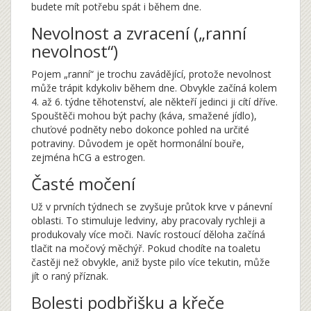
budete mít potřebu spát i během dne.
Nevolnost a zvracení („ranní
nevolnost“)
Pojem „ranní“ je trochu zavádějící, protože nevolnost
může trápit kdykoliv během dne. Obvykle začíná kolem
4. až 6. týdne těhotenství, ale někteří jedinci ji cítí dříve.
Spouštěči mohou být pachy (káva, smažené jídlo),
chuťové podněty nebo dokonce pohled na určité
potraviny. Důvodem je opět hormonální bouře,
zejména hCG a estrogen.
Časté močení
Už v prvních týdnech se zvyšuje průtok krve v pánevní
oblasti. To stimuluje ledviny, aby pracovaly rychleji a
produkovaly více moči. Navíc rostoucí děloha začíná
tlačit na močový měchýř. Pokud chodíte na toaletu
častěji než obvykle, aniž byste pilo více tekutin, může
jít o raný příznak.
Bolesti podbřišku a křeče