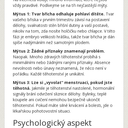
vždy pravdivé. Podívejme se na tři nejčastější mýty.
Mýtus 1: Tvar břicha odhaluje pohlaví dítěte.
Tvar
vašeho břiska v prvním trimestru závisí na postavení
dělohy, svalnatosti stěn břišní dutiny a vaší postavě,
nikoliv na tom, zda nosíte holčičku nebo chlapce. V této
fázi je embryo velikosti hrášku, takže tvar břicha je dán
spíše nadýmáním než samotným plodem.
Mýtus 2: Žádné příznaky znamenají problém.
Naopak. Mnoho zdravých těhotenství probíhá s
minimálními nebo žádnými ranými příznaky. Absence
nevolnosti nebo únavy neznamená, že něco není v
pořádku. Každé těhotenství je unikátní.
Mýtus 3: Lze si „vyvolat“ menstruaci, pokud jste
těhotná.
Jakmile je těhotenství nastolené, hormonální
signály brání odvržení sliznice dělohy. Bylinky, teplé
koupele ani cvičení nemohou bezpečně ukončit
těhotenství. Pokud máte silné krvácení a bolesti, jde o
lékařskou pohotovostní situaci.
Psychologický aspekt