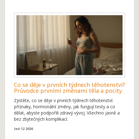
Co se děje v prvních týdnech těhotenství?
Průvodce prvními změnami těla a pocity
Zjistěte, co se děje v prvních týdnech těhotenství:
příznaky, hormonální změny, jak fungují testy a co
dělat, abyste podpořili zdravý vývoj. Všechno jasně a
bez zbytečných komplikací.
led 12 2026