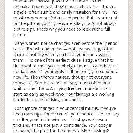
mohou naznačovat početí
. Also known as
rané
příznaky těhotenství
, they’re not a checklist — they’re
signals, often subtle and easily mistaken for PMS.
The
most common one? A missed period. But if you’re not
on the pill and your cycle is irregular, that’s not always
a sure sign. That’s why you need to look at the full
picture.
Many women notice changes even before their period
is late. Breast tenderness — not just swelling, but a
sharp sensitivity when you brush your shirt against
them — is one of the earliest clues. Fatigue that hits
like a wall, even if you slept eight hours, is another. It’s
not laziness. It’s your body shifting energy to support a
new life. Then there’s nausea, though not everyone
throws up. Some just feel queasy after coffee or a
whiff of fried food. And yes, frequent urination can
start as early as week two. Your kidneys are working
harder because of rising hormones.
Don’t ignore changes in your cervical mucus. If you’ve
been tracking it for ovulation, you’ll notice it doesn’t dry
up after your fertile window — it stays wet, even
thickens. That’s not just a coincidence. Your body is
preparing the path for the embryo. Mood swings?