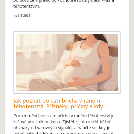
po potvrzení gravidity. Pochopte rozdíly mezi PMS a
těhotenstvím.
kvě 5 2026
Jak poznat bolesti břicha v raném
těhotenství: Příznaky, příčiny a kdy
vyhledat lékaře
Porozumění bolestem břicha v raném těhotenství je
klíčové pro každou ženu. Zjistěte, jak rozlišit běžné
příznaky od varovných signálů, a naučte se, kdy je
nutné vyhledat lékařskou pomoc pro sebe i své dítě.