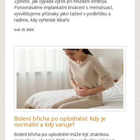
Zjistěte, jak vypadá výtok při hnízdění embrya.
Porovnáváme implantační krvácení s menstruací,
vysvětlujeme příznaky jako tažení v podbřišku a
radíme, kdy vyhledat lékaře.
kvě 25 2026
Bolení břicha po oplodnění: Kdy je
normální a kdy varuje?
Bolení břicha po oplodnění může být známkou