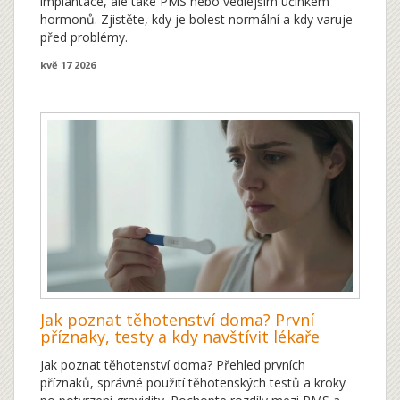
implantace, ale také PMS nebo vedlejším účinkem
hormonů. Zjistěte, kdy je bolest normální a kdy varuje
před problémy.
kvě 17 2026
Jak poznat těhotenství doma? První
příznaky, testy a kdy navštívit lékaře
Jak poznat těhotenství doma? Přehled prvních
příznaků, správné použití těhotenských testů a kroky