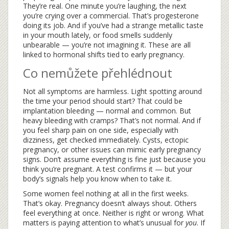
They’re real. One minute you’re laughing, the next
you’re crying over a commercial. That’s progesterone
doing its job. And if you’ve had a strange metallic taste
in your mouth lately, or food smells suddenly
unbearable — you’re not imagining it. These are all
linked to hormonal shifts tied to early pregnancy.
Co nemůžete přehlédnout
Not all symptoms are harmless. Light spotting around
the time your period should start? That could be
implantation bleeding — normal and common. But
heavy bleeding with cramps? That’s not normal. And if
you feel sharp pain on one side, especially with
dizziness, get checked immediately. Cysts, ectopic
pregnancy, or other issues can mimic early pregnancy
signs. Don’t assume everything is fine just because you
think you’re pregnant. A test confirms it — but your
body’s signals help you know when to take it.
Some women feel nothing at all in the first weeks.
That’s okay. Pregnancy doesn’t always shout. Others
feel everything at once. Neither is right or wrong. What
matters is paying attention to what’s unusual for
you
. If