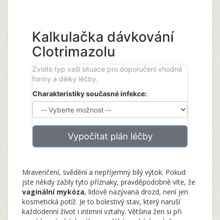
Kalkulačka dávkování
Clotrimazolu
Zvolte typ vaší situace pro doporučení vhodné
formy a délky léčby.
Charakteristiky současné infekce:
Vypočítat plán léčby
Mravenčení, svědění a nepříjemný bílý výtok. Pokud
jste někdy zažily tyto příznaky, pravděpodobně víte, že
vaginální mykóza
, lidově nazývaná drozd, není jen
kosmetická potíž. Je to bolestivý stav, který naruší
každodenní život i intimní vztahy. Většina žen si při