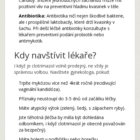
Candidy. Snížení jednoduchých sacharidů může mít
pozitivní vliv na preventivní hladinu kvasinek v těle.
Antibiotika:
Antibiotika ničí nejen škodlivé bakterie,
ale i prospěšné laktobacily, které drží kvasinky v
šachu. Při delší léčbě antibiotiky konzultujte s
lékařem preventivní podání probiotik nebo
antimykotik.
Kdy navštívit lékaře?
I když je clotrimazol volně prodejný, ne vždy je
správnou volbou. Navštivte gynekologa, pokud:
Trpíte mykózou více než 4krát ročně (recidivující
vaginální kandidóza).
Příznaky neustoupí do 3-5 dnů od začátku léčby.
Máte atypický výtok (zelený, šedý, s zápachem ryby).
Jste těhotná (léčba by měla být dohledána
odborníkem, i když clotrimazol je obecně považován
za bezpečný).
Máte bolesti v podbřišku nebo horečku.