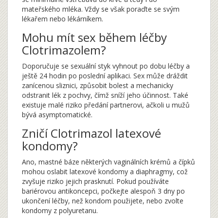
mateřského mléka. Vždy se však poraďte se svým
lékařem nebo lékárníkem.
Mohu mít sex během léčby
Clotrimazolem?
Doporučuje se sexuální styk vyhnout po dobu léčby a
ještě 24 hodin po poslední aplikaci. Sex může dráždit
zanícenou sliznici, způsobit bolest a mechanicky
odstranit lék z pochvy, čímž sníží jeho účinnost. Také
existuje malé riziko předání partnerovi, ačkoli u mužů
bývá asymptomatické.
Zničí Clotrimazol latexové
kondomy?
Ano, mastné báze některých vaginálních krémů a čípků
mohou oslabit latexové kondomy a diaphragmy, což
zvyšuje riziko jejich prasknutí. Pokud používáte
bariérovou antikoncepci, počkejte alespoň 3 dny po
ukončení léčby, než kondom použijete, nebo zvolte
kondomy z polyuretanu.