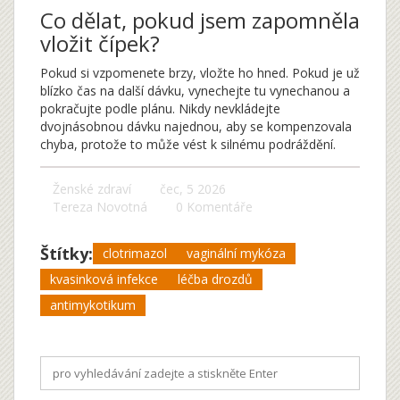
Co dělat, pokud jsem zapomněla
vložit čípek?
Pokud si vzpomenete brzy, vložte ho hned. Pokud je už
blízko čas na další dávku, vynechejte tu vynechanou a
pokračujte podle plánu. Nikdy nevkládejte
dvojnásobnou dávku najednou, aby se kompenzovala
chyba, protože to může vést k silnému podráždění.
Ženské zdraví
čec, 5 2026
Tereza Novotná
0 Komentáře
Štítky:
clotrimazol
vaginální mykóza
kvasinková infekce
léčba drozdů
antimykotikum