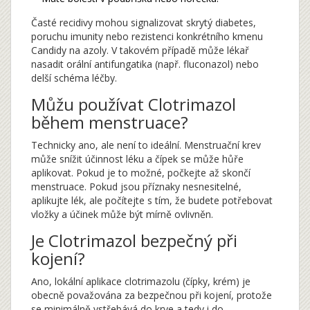
Časté recidivy mohou signalizovat skrytý diabetes,
poruchu imunity nebo rezistenci konkrétního kmenu
Candidy na azoly. V takovém případě může lékař
nasadit orální antifungatika (např. fluconazol) nebo
delší schéma léčby.
Můžu používat Clotrimazol
během menstruace?
Technicky ano, ale není to ideální. Menstruační krev
může snížit účinnost léku a čípek se může hůře
aplikovat. Pokud je to možné, počkejte až skončí
menstruace. Pokud jsou příznaky nesnesitelné,
aplikujte lék, ale počítejte s tím, že budete potřebovat
vložky a účinek může být mírně ovlivněn.
Je Clotrimazol bezpečný při
kojení?
Ano, lokální aplikace clotrimazolu (čípky, krém) je
obecně považována za bezpečnou při kojení, protože
se minimálně vstřebává do krve a tedy i do