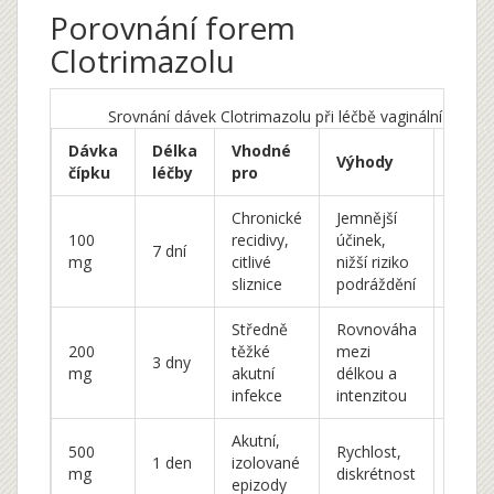
Porovnání forem
Clotrimazolu
Srovnání dávek Clotrimazolu při léčbě vaginální mykóz
Dávka
Délka
Vhodné
Výhody
Nevý
čípku
léčby
pro
Chronické
Jemnější
Dlou
100
recidivy,
účinek,
léčba,
7 dní
mg
citlivé
nižší riziko
snad
sliznice
podráždění
zapom
Středně
Rovnováha
Více a
200
těžké
mezi
3 dny
než
mg
akutní
délkou a
jedno
infekce
intenzitou
Akutní,
Vyšší 
500
Rychlost,
1 den
izolované
lokáln
mg
diskrétnost
epizody
podrá