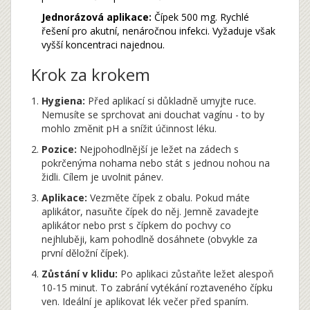
Jednorázová aplikace:
Čípek 500 mg. Rychlé
řešení pro akutní, nenáročnou infekci. Vyžaduje však
vyšší koncentraci najednou.
Krok za krokem
Hygiena:
Před aplikací si důkladně umyjte ruce.
Nemusíte se sprchovat ani douchat vagínu - to by
mohlo změnit pH a snížit účinnost léku.
Pozice:
Nejpohodlnější je ležet na zádech s
pokrčenýma nohama nebo stát s jednou nohou na
židli. Cílem je uvolnit pánev.
Aplikace:
Vezměte čípek z obalu. Pokud máte
aplikátor, nasuňte čípek do něj. Jemně zavadejte
aplikátor nebo prst s čípkem do pochvy co
nejhluběji, kam pohodlně dosáhnete (obvykle za
první děložní čípek).
Zůstání v klidu:
Po aplikaci zůstaňte ležet alespoň
10-15 minut. To zabrání vytékání roztaveného čípku
ven. Ideální je aplikovat lék večer před spaním.