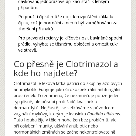
dávkování; jednorázové aplikaci stačí k lehkým
případům.
Po použití čípků může dojít k rozpuštění základu
čípku, což je normální a nemá být zaměňováno za
zhoršení příznaků.
Pro prevenci recidivy je klíčové nosit bavlněné spodní
prádlo, vyhýbat se těsnému oblečení a omezit cukr
ve stravě.
Co přesně je Clotrimazol a
kde ho najdete?
Clotrimazol
je
léková látka patřící do skupiny azolových
antimykotik
.
Funguje jako širokospektrální antifungální
prostředek. To znamená, že nezaměřuje pouze jeden
typ plísně, ale působí proti řadě kvasinek a
dermatofytů. Nejčastěji se setkáváme s původcem
vaginální mykózy
, kterým je kvasinka
Candida albicans
.
Tato houba žije v těle mnoha žen bez problémů, ale
při oslabení imunity, užívání antibiotik nebo
hormonálních změnách se začne nekontrolovatelně