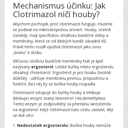
Mechanismus účinku: Jak
Clotrimazol ničí houby?
Abychom pochopili, proč clotrimazol funguje, musíme
se podívat na mikroskopickou úroveň. Houby, včetně
Candidy
, mají specifickou strukturu buněčné stěny a
membrány, která se od lidských buněk zásadně liší.
Právě tento rozdíl využívá clotrimazol jako svou
„branu“ k útoku.
Klíčovou složkou buněčné membrány hub je lipid
nazývaný
ergosterol
. Lidské buňky místo ergosterolu
obsahují cholesterol. Ergosterol je pro houbu životně
důležitý - udržuje membránu pevnou, propustnou a
funkční. Bez něj by se buňka houby rozpadla.
Clotrimazol vstupuje do buňky houby a inhibuje
(blokuje) enzym zvaný
lanosterol 14α-demethylasa
.
Tento enzym je zodpovědný za přeměnu lanosterolu
na ergosterol. Když clotrimazol tuto cestu zastaví, dějí
se dvě věci:
Nedostatek ergosterolu:
Buňka houby nemůže