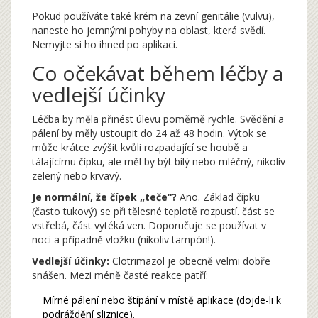
Pokud používáte také krém na zevní genitálie (vulvu),
naneste ho jemnými pohyby na oblast, která svědí.
Nemyjte si ho ihned po aplikaci.
Co očekávat během léčby a
vedlejší účinky
Léčba by měla přinést úlevu poměrně rychle. Svědění a
pálení by měly ustoupit do 24 až 48 hodin. Výtok se
může krátce zvýšit kvůli rozpadající se houbě a
tálajícímu čípku, ale měl by být bílý nebo mléčný, nikoliv
zelený nebo krvavý.
Je normální, že čípek „teče“?
Ano. Základ čípku
(často tukový) se při tělesné teplotě rozpustí. část se
vstřebá, část vytéká ven. Doporučuje se používat v
noci a případně vložku (nikoliv tampón!).
Vedlejší účinky:
Clotrimazol je obecně velmi dobře
snášen. Mezi méně časté reakce patří:
Mírné pálení nebo štípání v místě aplikace (dojde-li k
podráždění sliznice).