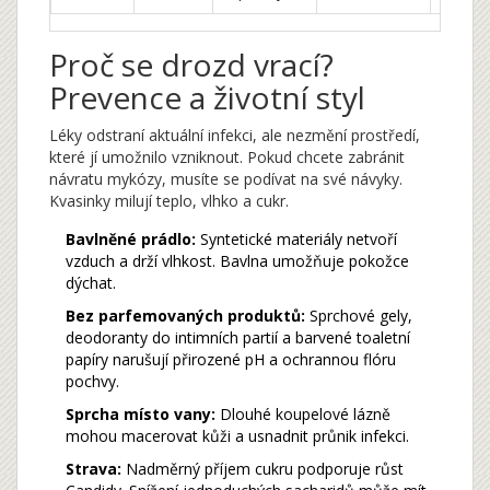
Proč se drozd vrací?
Prevence a životní styl
Léky odstraní aktuální infekci, ale nezmění prostředí,
které jí umožnilo vzniknout. Pokud chcete zabránit
návratu mykózy, musíte se podívat na své návyky.
Kvasinky milují teplo, vlhko a cukr.
Bavlněné prádlo:
Syntetické materiály netvoří
vzduch a drží vlhkost. Bavlna umožňuje pokožce
dýchat.
Bez parfemovaných produktů:
Sprchové gely,
deodoranty do intimních partií a barvené toaletní
papíry narušují přirozené pH a ochrannou flóru
pochvy.
Sprcha místo vany:
Dlouhé koupelové lázně
mohou macerovat kůži a usnadnit průnik infekci.
Strava:
Nadměrný příjem cukru podporuje růst