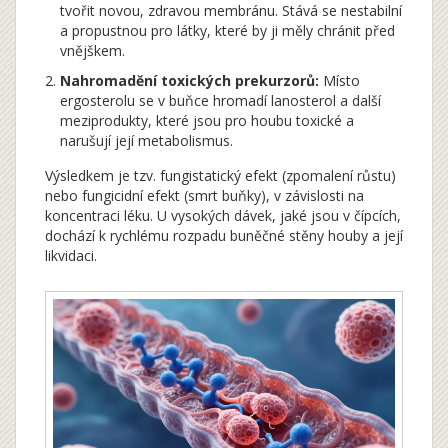
tvořit novou, zdravou membránu. Stává se nestabilní
a propustnou pro látky, které by ji měly chránit před
vnějškem.
Nahromadění toxických prekurzorů:
Místo
ergosterolu se v buňce hromadí lanosterol a další
meziprodukty, které jsou pro houbu toxické a
narušují její metabolismus.
Výsledkem je tzv. fungistatický efekt (zpomalení růstu)
nebo fungicidní efekt (smrt buňky), v závislosti na
koncentraci léku. U vysokých dávek, jaké jsou v čípcích,
dochází k rychlému rozpadu buněčné stěny houby a její
likvidaci.