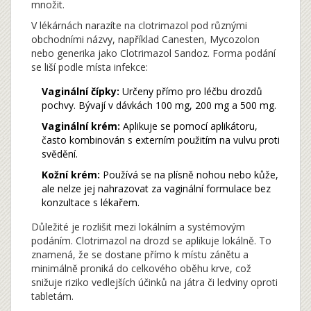
množit.
V lékárnách narazíte na clotrimazol pod různými
obchodními názvy, například Canesten, Mycozolon
nebo generika jako Clotrimazol Sandoz. Forma podání
se liší podle místa infekce:
Vaginální čípky:
Určeny přímo pro léčbu drozdů
pochvy. Bývají v dávkách 100 mg, 200 mg a 500 mg.
Vaginální krém:
Aplikuje se pomocí aplikátoru,
často kombinován s externím použitím na vulvu proti
svědění.
Kožní krém:
Používá se na plísně nohou nebo kůže,
ale nelze jej nahrazovat za vaginální formulace bez
konzultace s lékařem.
Důležité je rozlišit mezi lokálním a systémovým
podáním. Clotrimazol na drozd se aplikuje lokálně. To
znamená, že se dostane přímo k místu zánětu a
minimálně proniká do celkového oběhu krve, což
snižuje riziko vedlejších účinků na játra či ledviny oproti
tabletám.