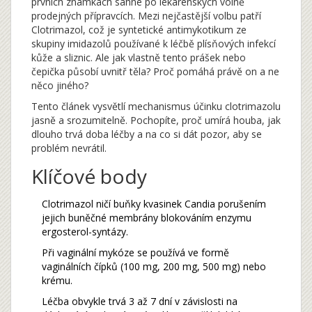
prvních známkách sáhne po lékárenských volně
prodejných přípravcích. Mezi nejčastější volbu patří
Clotrimazol
, což je
syntetické antimykotikum ze
skupiny imidazolů používané k léčbě plísňových infekcí
kůže a sliznic
.
Ale jak vlastně tento prášek nebo
čepička působí uvnitř těla? Proč pomáhá právě on a ne
něco jiného?
Tento článek vysvětlí mechanismus účinku clotrimazolu
jasně a srozumitelně. Pochopíte, proč umírá houba, jak
dlouho trvá doba léčby a na co si dát pozor, aby se
problém nevrátil.
Klíčové body
Clotrimazol ničí buňky kvasinek Candia porušením
jejich buněčné membrány blokováním enzymu
ergosterol-syntázy.
Při vaginální mykóze se používá ve formě
vaginálních čípků (100 mg, 200 mg, 500 mg) nebo
krému.
Léčba obvykle trvá 3 až 7 dní v závislosti na