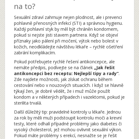
na to?
Sexuální zdraví zahrnuje nejen plodnost, ale i prevenci
pohlavně přenosných infekcí (STI) a správnou hygienu.
Každý pohlavní styk by měl být chráněn kondomem,
pokud si nejste jisti stavem partnera. Když se objeví
příznaky jako pálení při močení, výtok nebo bolest v
kožich, neodkládejte návštěvu lékaře – rychlé ošetření
zabrání komplikacím.
Pokud potřebujete rychlé řešení antikoncepce, ale
nemáte předpis, podívejte se na článek
„Jak řešit
antikoncepci bez receptu: Nejlepší tipy a rady“
.
Zde najdete možnosti, jak získat ochranu během
cestování nebo v nouzových situacích. I když se hlavně
týkají žen, je dobré vědět, že i muž může použít
kondom a v některých případech i vazektomii, pokud je
sterilita trvalá.
Další důležitý tip: pravidelné kontroly u lékaře. Jednou
za rok by měli muži podstoupit kontrolu moči a krevní
testy, které odhalí případné problémy jako diabetes či
vysoký cholesterol, jež mohou ovlivnit sexuální výkon.
Pokud máte problémy s erekcí, nesnažte se je řešit