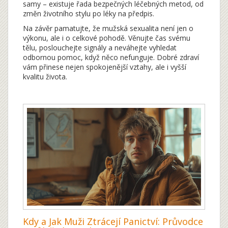
samy – existuje řada bezpečných léčebných metod, od
změn životního stylu po léky na předpis.
Na závěr pamatujte, že mužská sexualita není jen o
výkonu, ale i o celkové pohodě. Věnujte čas svému
tělu, poslouchejte signály a neváhejte vyhledat
odbornou pomoc, když něco nefunguje. Dobré zdraví
vám přinese nejen spokojenější vztahy, ale i vyšší
kvalitu života.
Kdy a Jak Muži Ztrácejí Panictví: Průvodce