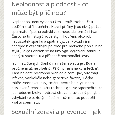
Neplodnost a plodnost – co
může být příčinou?
Neplodnost není výsadou žen, i muži mohou čelit
potížím s otěhotněním. Hlavní příčiny jsou nízký počet
spermatu, špatná pohyblivost nebo abnormální tvar.
Často za tím stojí životní styl – kouření, alkohol,
nedostatek spánku a špatná výživa. Pokud vám
nedojde k otěhotnění po roce pravidelného pohlavního
styku, je čas obrátit se na urologa. Vyšetření zahrnuje
analýzu spermatu a případně hormonální testy.
Jedním z čtených článků na našem webu je
„Kdy a
proč je muž neplodný: Příčiny, příznaky a léčba“
.
Tam najdete podrobný přehled o tom, jaký vliv mají
infekce, varikokéla nebo genetické faktory. Léčba
může zahrnovat léky, změnu životního stylu nebo
asistované reprodukční technologie. Nezapomeňte, že
jednoduché kroky – zdravá strava, pravidelný pohyb a
vyhýbání se toxickým látkám – už mohou podpořit
kvalitu spermatu.
Sexuální zdraví a prevence – jak