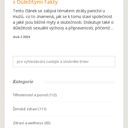
s Důležitými Fakty
Tento článek se zabývá tématem ztráty panictví u
mužů, co to znamená, jak se k tomu staví společnost
a jaké jsou běžné myty a skutečnosti. Diskutuje také o
důležitosti sexuální výchovy a připravenosti, přičemž
nabízí užitečné tipy a rady, jak se na tento významný
dub 2 2024
okamžik připravit. Čtenářům poskytne hlubší pohled na
zkušenost ztráty panictví a pomůže rozbít tabu
spojená s tímto tématem.
Kategorie
Těhotenství a porod
(112)
Ženské zdraví
(111)
Zdraví a wellness
(65)