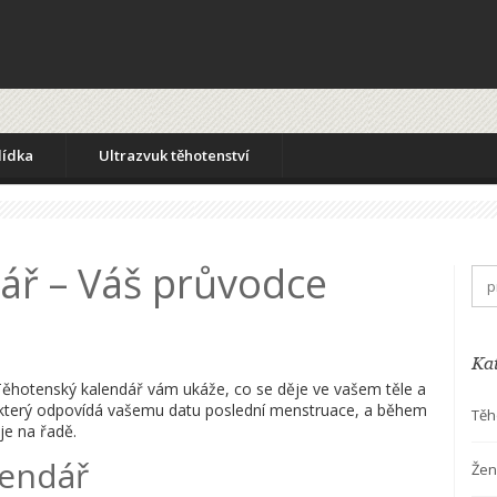
lídka
Ultrazvuk těhotenství
ář – Váš průvodce
Ka
 Těhotenský kalendář vám ukáže, co se děje ve vašem těle a
ář, který odpovídá vašemu datu poslední menstruace, a během
Těh
je na řadě.
lendář
Žen