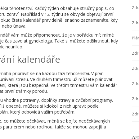
Zdr
élka těhotenství. Každý týden obsahuje stručný popis, co
ru zdraví. Například v 12. týdnu se obvykle objevují první
 Pokud čtete kalendář pravidelně, snadno zaznamenáte, kdy
Zdr
i nebo únava.
lendář vám může připomenout, že je v pořádku mít mírné
Plá
 je čas zavolat gynekologa. Také si můžete odškrtnout, kdy
ic neuniklo.
Zdr
ání kalendáře
Zdra
áhá připravit se na každou fázi těhotenství. V první
urávání stresu. Ve druhém trimestru už můžete plánovat
Zdr
ení, která jsou bezpečná. Ve třetím trimestru vám kalendář
at první známky porodu.
Zdr
ou vhodné potraviny, doplňky stravy a cvičební programy.
iš obecné, můžete si kdokoli z nich upravit podle
 plán, který odpovídá vašim potřebám.
Zdr
víte, co můžete očekávat, méně se bojíte neočekávaných
s partnerem nebo rodinou, takže se mohou zapojit a
Ar