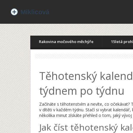
Rakovina močového měchýře
15letá proh
Těhotenský kalend
týdnem po týdnu
Začínáte s těhotenstvím a nevíte, co očekávat?
v dítěti v každém týdnu. Stačí si vybrat kalend
několika minut získáte přehled o tom, jaký vývoj 
Jak číst těhotenský ka