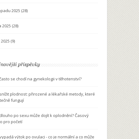
topadu 2025
(28)
na 2025
(28)
í 2025
(9)
novější příspěvky
 často se chodí na gynekologii v těhotenství?
 snížit plodnost: přirozené a lékařské metody, které
tečně fungují
 dlouho po sexu může dojít k oplodnění? Časový
o pro početí
 vypadá výtok po ovulaci - co je normální a co může