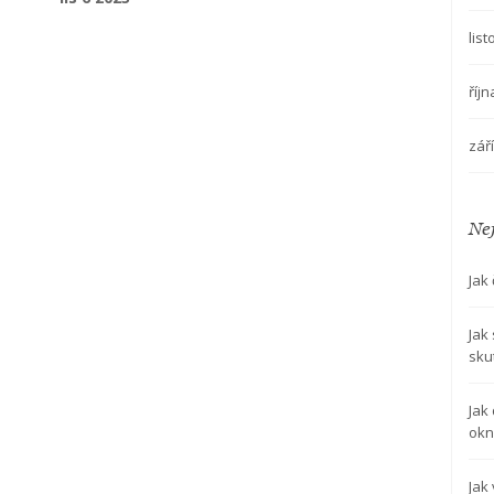
a další důležité informace týkající se začátku
sedmého měsíce těhotenství. Nezapomeňte, každý
lis
měsíc je krokem blíž k setkání s naším malým
zázrakem.
říj
zář
Nej
Jak
Jak
sku
Jak
okn
Jak