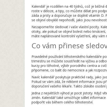
Kalendář je rozdělen na 40 týdnů, což je běžná d
roste v děloze, a tipy, co můžete dělat pro podpo
záda a prsty a doporučuje se doplnit vitamín D.
se objeví obvyklé nepohodlí, jako jsou nevolnost
Nezapomeňte sledovat i vaše vlastní pocity. Ka
otoky, ale pokud se objeví bolest nebo krvácení,
máte naplánované kontrolní vyšetření, aby vám n
Co vám přinese sledov
Pravidelné používání těhotenského kalendáře pom
trimestru se můžete soustředit na výživu a odbo
kurzy pro těhotné, výběr porodního centra a cvič
připomene, co balit do nemocnice a jak rozpozn
Navíc kalendář poskytuje praktické rady, jako js
Pokud se vám zdá, že některé informace jsou příl
doporučení vašeho lékaře. Takto získáte osobní
Jedna z největších výhod je pocit jistoty. Když 
změn. Kalendář také umožňuje sdílet informace 
podpořit vás během celého těhotenství.