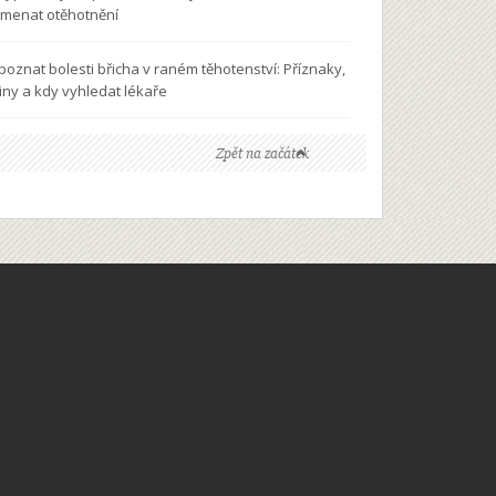
menat otěhotnění
 poznat bolesti břicha v raném těhotenství: Příznaky,
činy a kdy vyhledat lékaře
Zpět na začátek