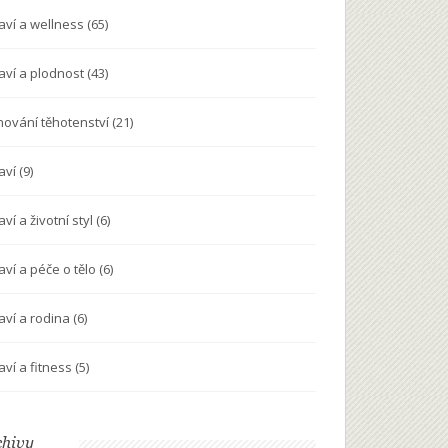
aví a wellness
(65)
aví a plodnost
(43)
nování těhotenství
(21)
aví
(9)
ví a životní styl
(6)
aví a péče o tělo
(6)
aví a rodina
(6)
aví a fitness
(5)
chivy