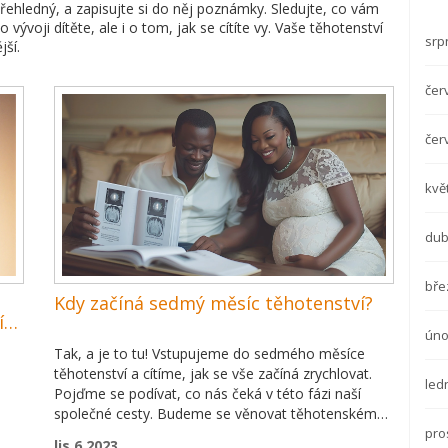
přehledný, a zapisujte si do něj poznámky. Sledujte, co vám
 vývoji dítěte, ale i o tom, jak se cítíte vy. Vaše těhotenství
srp
jší.
čer
čer
kvě
dub
bře
Kdy začíná sedmý měsíc těhotenství?
ín
úno
Tak, a je to tu! Vstupujeme do sedmého měsíce
těhotenství a cítíme, jak se vše začíná zrychlovat.
led
Pojďme se podívat, co nás čeká v této fázi naší
společné cesty. Budeme se věnovat těhotenskému
pro
kalendáři, detailům vývoje našeho malého pokládku
lis 6 2023