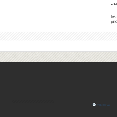
zna
Jak
pří