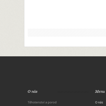
O nás
Menu
Těhotenství a porod
O nás