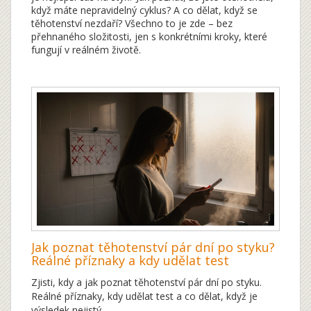
když máte nepravidelný cyklus? A co dělat, když se
těhotenství nezdaří? Všechno to je zde – bez
přehnaného složitosti, jen s konkrétními kroky, které
fungují v reálném životě.
Jak poznat těhotenství pár dní po styku?
Reálné příznaky a kdy udělat test
Zjisti, kdy a jak poznat těhotenství pár dní po styku.
Reálné příznaky, kdy udělat test a co dělat, když je
výsledek nejistý.