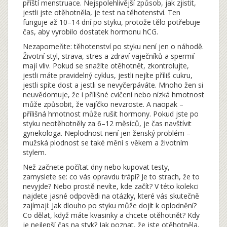
příští menstruace. Nejspolehlivější způsob, jak zjistit,
jestli jste otěhotněla, je test na těhotenství. Ten
funguje až 10–14 dní po styku, protože tělo potřebuje
čas, aby vyrobilo dostatek hormonu hCG.
Nezapomeňte: těhotenství po styku není jen o náhodě.
Životní styl, strava, stres a zdraví vaječníků a spermií
mají vliv. Pokud se snažíte otěhotnět, zkontrolujte,
jestli máte pravidelný cyklus, jestli nejíte příliš cukru,
jestli spíte dost a jestli se nevyčerpáváte. Mnoho žen si
neuvědomuje, že i přílišné cvičení nebo nízká hmotnost
může způsobit, že vajíčko nevzroste. A naopak –
přílišná hmotnost může rušit hormony. Pokud jste po
styku neotěhotněly za 6–12 měsíců, je čas navštívit
gynekologa. Neplodnost není jen ženský problém –
mužská plodnost se také mění s věkem a životním
stylem.
Než začnete počítat dny nebo kupovat testy,
zamyslete se: co vás opravdu trápí? Je to strach, že to
nevyjde? Nebo prostě nevíte, kde začít? V této kolekci
najdete jasné odpovědi na otázky, které vás skutečně
zajímají: Jak dlouho po styku může dojít k oplodnění?
Co dělat, když máte kvasinky a chcete otěhotnět? Kdy
je nejlepší čas na styk? Jak poznat, že jste otěhotněla,