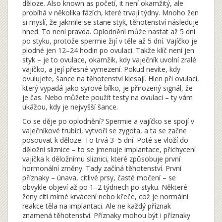
děloze
. Also known as
početí
, it
není okamžitý, ale
probíhá v několika fázích, které trvají týdny
.
Mnoho žen
si myslí, že jakmile se stane styk, těhotenství následuje
hned. To není pravda. Oplodnění může nastat až 5 dní
po styku, protože spermie žijí v těle až 5 dní. Vajíčko je
plodné jen 12–24 hodin po ovulaci. Takže klíč není jen
styk – je to
ovulace
,
okamžik, kdy vaječník uvolní zralé
vajíčko
, a její přesné vymezení. Pokud nevíte, kdy
ovulujete, šance na těhotenství klesají. Hlen při ovulaci,
který vypadá jako syrové bílko, je přirozený signál, že
je čas. Nebo můžete použít testy na ovulaci – ty vám
ukážou, kdy je nejvyšší šance.
Co se děje po oplodnění? Spermie a vajíčko se spojí v
vaječníkové trubici, vytvoří se zygota, a ta se začne
posouvat k děloze. To trvá 3–5 dní. Poté se vloží do
děložní sliznice – to se jmenuje
implantace
,
přichycení
vajíčka k děložnímu sliznici, které způsobuje první
hormonální změny
. Tady začíná těhotenství. První
příznaky – únava, citlivé prsy, časté močení – se
obvykle objeví až po 1–2 týdnech po styku. Některé
ženy cítí mírné krvácení nebo křeče, což je normální
reakce těla na implantaci. Ale ne každý příznak
znamená těhotenství. Příznaky mohou být i příznaky