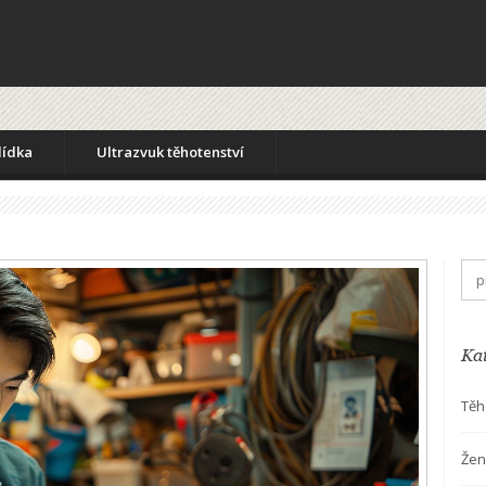
lídka
Ultrazvuk těhotenství
Ka
Těh
Žen