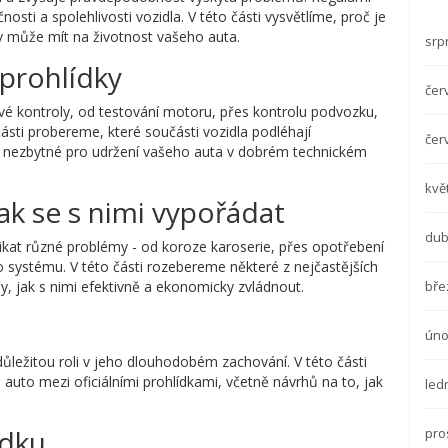
osti a spolehlivosti vozidla. V této části vysvětlíme, proč je
iv může mít na životnost vašeho auta.
srp
prohlídky
čer
ové kontroly, od testování motoru, přes kontrolu podvozku,
ásti probereme, které součásti vozidla podléhají
čer
ly nezbytné pro udržení vašeho auta v dobrém technickém
kvě
ak se s nimi vypořádat
dub
at různé problémy - od koroze karoserie, přes opotřebení
 systému. V této části rozebereme některé z nejčastějších
bře
, jak s nimi efektivně a ekonomicky zvládnout.
úno
ležitou roli v jeho dlouhodobém zachování. V této části
 auto mezi oficiálními prohlídkami, včetně návrhů na to, jak
led
ídku
pro