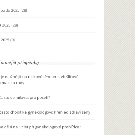
topadu 2025
(28)
na 2025
(28)
í 2025
(9)
novější příspěvky
 je možné jít na rizikové těhotenství: Klíčové
ormace a rady
 často se milovat pro početí?
 často chodit ke gynekologovi: Přehled zdraví ženy
se dělá na 17 let při gynekologické prohlídce?