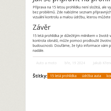
Příprava na 15 letou prohlídku není složitá, ale vy
bez problémů. Zde nabízíme seznam přípravnýc
vizuální kontrolu a malou údržbu, kterou můžet
Závěr
15 letá prohlídka je důležitým milníkem v životě
kontrola obnáší, může pomoci prodloužit životn
budoucnosti. Doufáme, že tyto informace vám pos
nadále.
Auto a moto
bře, 19 2024
Jakub Křen
Štítky:
15 letá prohlídka
údržba auta
ko