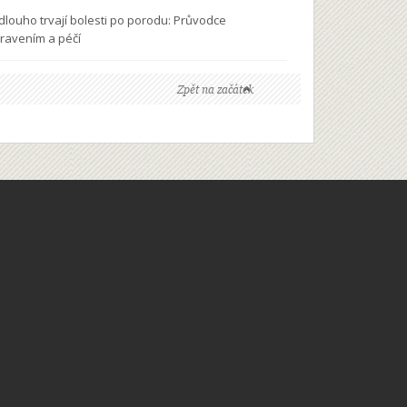
 dlouho trvají bolesti po porodu: Průvodce
ravením a péčí
Zpět na začátek