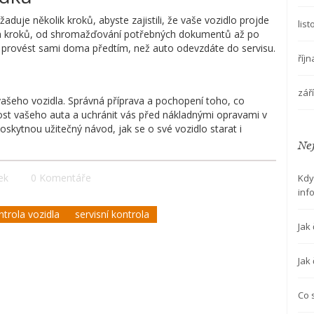
žaduje několik kroků, abyste zajistili, že vaše vozidlo projde
lis
h kroků, od shromažďování potřebných dokumentů až po
e provést sami doma předtím, než auto odevzdáte do servisu.
říj
zář
 vašeho vozidla. Správná příprava a pochopení toho, co
ost vašeho auta a uchránit vás před nákladnými opravami v
kytnou užitečný návod, jak se o své vozidlo starat i
Nej
ek
0 Komentáře
Kdy
inf
ntrola vozidla
servisní kontrola
Jak
Jak
Co 