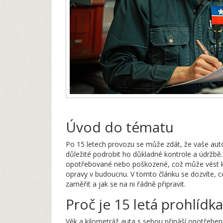
Úvod do tématu
Po 15 letech provozu se může zdát, že vaše auto 
důležité podrobit ho důkladné kontrole a údržb
opotřebované nebo poškozené, což může vést k 
opravy v budoucnu. V tomto článku se dozvíte, co
zaměřit a jak se na ni řádně připravit.
Proč je 15 letá prohlídka
Věk a kilometráž auta s sebou přináší opotřebe