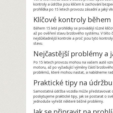
kontroly a údržba jsou klíčem k zachování bezpečn
prohlídka po 15 letech provozu zásadní a jaký vl
Klíčové kontroly během 
Během 15 leté prohlídky se provádějí různé klíč
až po ověření stavu brzdového systému. V této č
nejdůkladnější kontrole a proč jsou tyto kontro
stavu.
Nejčastější problémy a j
Po 15 letech provozu mohou na vašem autě vznik
motoru, až po vyžadující výměny částí brzdového
problémů, které mohou nastat, a nabídneme rady
Praktické tipy na údržbu
Samostatná údržba vozidla může představovat dů
poskytujeme praktické tipy, jak se postarat o své
jednoduše vyřešit některé běžné problémy.
Jak se připravit na prohl