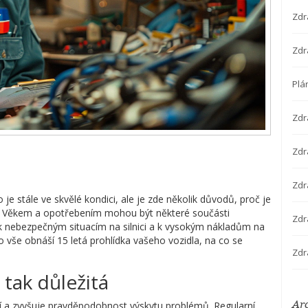
Zdr
Zdr
Plá
Zdr
Zdra
Zdr
je stále ve skvělé kondici, ale je zde několik důvodů, proč je
ě. Věkem a opotřebením mohou být některé součásti
Zdr
nebezpečným situacím na silnici a k vysokým nákladům na
 vše obnáší 15 letá prohlídka vašeho vozidla, na co se
Zdr
 tak důležitá
Ar
ní a zvyšuje pravděpodobnost výskytu problémů. Regularní