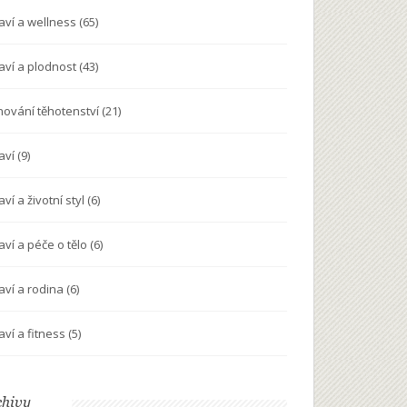
aví a wellness
(65)
aví a plodnost
(43)
nování těhotenství
(21)
aví
(9)
ví a životní styl
(6)
aví a péče o tělo
(6)
aví a rodina
(6)
aví a fitness
(5)
chivy