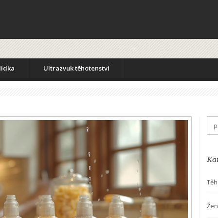
lídka
Ultrazvuk těhotenství
Ka
Těh
Žen