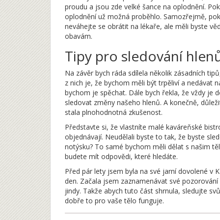
proudu a jsou zde velké šance na oplodnění. Pok
oplodnění už možná proběhlo. Samozřejmě, poku
neváhejte se obrátit na lékaře, ale měli byste věd
obavám.
Tipy pro sledování hlen
Na závěr bych ráda sdílela několik zásadních ti
z nich je, že bychom měli být trpěliví a nedávat 
bychom je spěchat. Dále bych řekla, že vždy je 
sledovat změny našeho hlenů. A konečně, důleži
stala plnohodnotná zkušenost.
Představte si, že vlastníte malé kaváreňské bistro
objednávají. Neudělali byste to tak, že byste sle
notýsku? To samé bychom měli dělat s našim těl
budete mít odpovědi, které hledáte.
Před pár lety jsem byla na své jarní dovolené v
den. Začala jsem zaznamenávat své pozorování a
jindy. Takže abych tuto část shrnula, sledujte s
dobře to pro vaše tělo funguje.