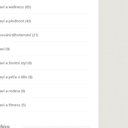
aví a wellness
(65)
aví a plodnost
(43)
nování těhotenství
(21)
aví
(9)
ví a životní styl
(6)
aví a péče o tělo
(6)
aví a rodina
(6)
aví a fitness
(5)
chivy