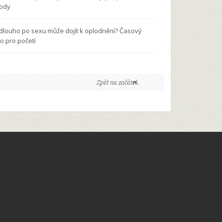
ody
 dlouho po sexu může dojít k oplodnění? Časový
o pro početí
Zpět na začátek