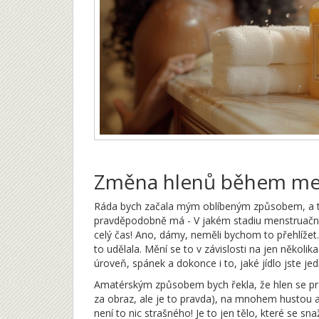
Změna hlenů během men
Ráda bych začala mým oblíbeným způsobem, a t
pravděpodobně má - V jakém stadiu menstruačníh
celý čas! Ano, dámy, neměli bychom to přehlížet
to udělala. Mění se to v závislosti na jen někol
úroveň, spánek a dokonce i to, jaké jídlo jste jedl
Amatérským způsobem bych řekla, že hlen se prom
za obraz, ale je to pravda), na mnohem hustou a 
není to nic strašného! Je to jen tělo, které se sna