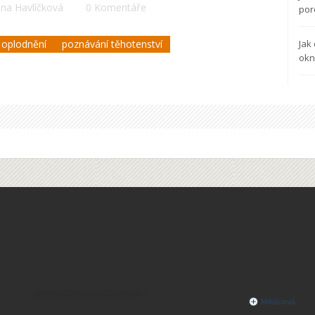
ina Havlíčková
0 Komentáře
por
Jak
 oplodnění
poznávání těhotenství
okn