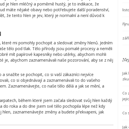
ud je hlen mléčný a poměrně hustý, je to indikace, že
d máte nějaké obavy nebo potřebujete další poradenství,
lis
ět, že tento hlen je jev, který je normalní a není důvod k
říj
ů
zář
pů, které mi pomohly pochopit a sledovat změny hlenů. Jedním
naše tělo pod tlak. Tělo přírody jsou pomalé procesy a neměli
dobré mít papírové kapesníky nebo utěrky, abychom mohli
Nej
té je, abychom zaznamenávali naše pozorování, aby se z něj
Jak
 a snažíte se pochopit, co si vaší zákazníci nejvíce
zku
dovali, co si objednávají a zaznamenávali to do vašeho
em. Zaznamenávejte, co naše tělo dělá a jak se mění, a
Co 
jej
 Karpatech, během které jsem začala sledovat svůj hlen každý
 do roka a do dne jsem své tělo pochopila lépe než kdy
vůj hlen, zaznamenávejte změny a budete překvapeni, jak
Co 
Jak