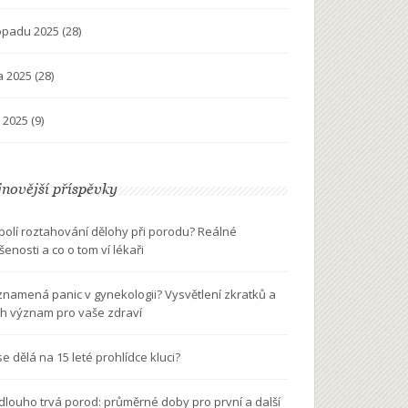
topadu 2025
(28)
na 2025
(28)
í 2025
(9)
novější příspěvky
 bolí roztahování dělohy při porodu? Reálné
šenosti a co o tom ví lékaři
znamená panic v gynekologii? Vysvětlení zkratků a
ich význam pro vaše zdraví
se dělá na 15 leté prohlídce kluci?
 dlouho trvá porod: průměrné doby pro první a další