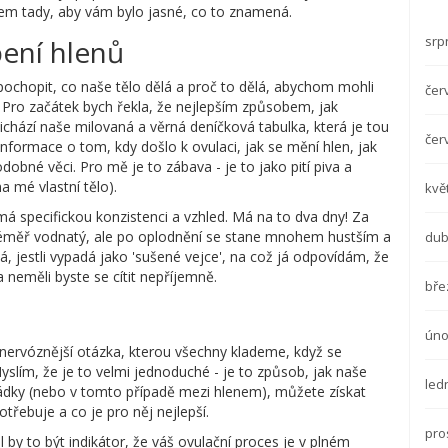
sem tady, aby vám bylo jasné, co to znamená.
srp
pení hlenů
ochopit, co naše tělo dělá a proč to dělá, abychom mohli
čer
. Pro začátek bych řekla, že nejlepším způsobem, jak
řichází naše milovaná a věrná deníčková tabulka, která je tou
čer
nformace o tom, kdy došlo k ovulaci, jak se mění hlen, jak
odobné věci. Pro mě je to zábava - je to jako pití piva a
 mé vlastní tělo).
kvě
má specifickou konzistenci a vzhled. Má na to dva dny! Za
 téměř vodnatý, ale po oplodnění se stane mnohem hustším a
dub
 jestli vypadá jako 'sušené vejce', na což já odpovídám, že
a neměli byste se cítit nepříjemně.
bře
úno
nervóznější otázka, kterou všechny klademe, když se
ím, že je to velmi jednoduché - je to způsob, jak naše
led
řádky (nebo v tomto případě mezi hlenem), můžete získat
otřebuje a co je pro něj nejlepší.
pro
by to být indikátor, že váš ovulační proces je v plném