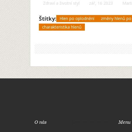
Zdraví a životní styl
zář, 16 2023
Mart
Štítky:
Hlen po oplodnění
změny hlenů po
charakteristika hlenů
O nás
Menu