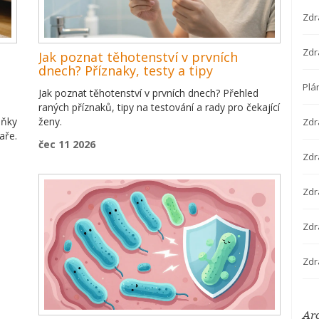
Zdr
Zdr
Jak poznat těhotenství v prvních
dnech? Příznaky, testy a tipy
Plá
Jak poznat těhotenství v prvních dnech? Přehled
raných příznaků, tipy na testování a rady pro čekající
lňky
ženy.
Zdr
aře.
čec 11 2026
Zdra
Zdr
Zdr
Zdr
Ar