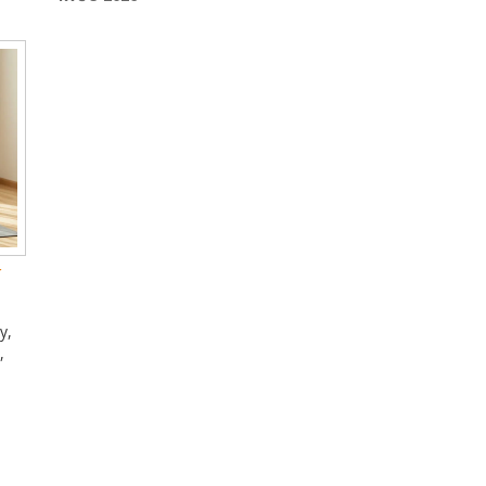
í
y,
,