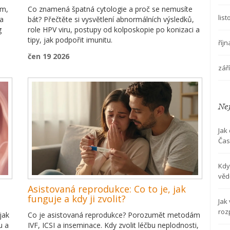
em,
Co znamená špatná cytologie a proč se nemusíte
lis
da
bát? Přečtěte si vysvětlení abnormálních výsledků,
g
role HPV viru, postupy od kolposkopie po konizaci a
tipy, jak podpořit imunitu.
říj
čen 19 2026
zář
Nej
Jak
Čas
Kdy
věd
Asistovaná reprodukce: Co to je, jak
funguje a kdy ji zvolit?
Jak
roz
jak
Co je asistovaná reprodukce? Porozumět metodám
u a
IVF, ICSI a inseminace. Kdy zvolit léčbu neplodnosti,