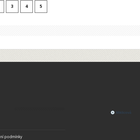
3
4
5
ní podmínky