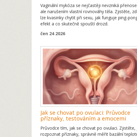
Vaginální mykóza se nejčastěji nevzniká přenos
ale narušením vlastní rovnováhy těla. Zjistěte, z
lze kvasinky chytit při sexu, jak funguje ping-pon
efekt a co skutečně spouští drozd.
čen 24 2026
Jak se chovat po ovulaci: Průvodce
příznaky, testováním a emocemi
Průvodce tím, jak se chovat po ovulaci. Zjistěte, 
rozpoznat příznaky, správně měřit bazální teplot