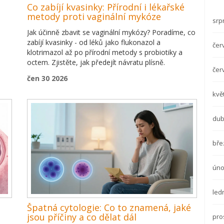
Co zabíjí kvasinky: Přírodní i lékařské
metody proti vaginální mykóze
srp
Jak účinně zbavit se vaginální mykózy? Poradíme, co
zabíjí kvasinky - od léků jako flukonazol a
čer
klotrimazol až po přírodní metody s probiotiky a
octem. Zjistěte, jak předejít návratu plísně.
čer
čen 30 2026
kvě
dub
bře
úno
led
Špatná cytologie: Co to znamená, jaké
jsou příčiny a co dělat dál
pro