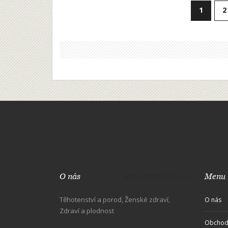
1
2
O nás
Menu
Těhotenství a porod, Ženské zdraví,
O nás
Zdraví a plodnost
Obchod