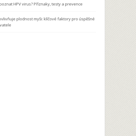
 poznat HPV virus? Příznaky, testy a prevence
ovlivňuje plodnost myši: klíčové faktory pro úspěšné
vatele