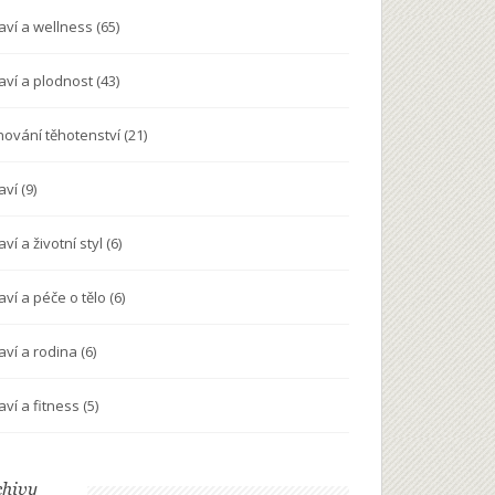
aví a wellness
(65)
aví a plodnost
(43)
nování těhotenství
(21)
aví
(9)
ví a životní styl
(6)
aví a péče o tělo
(6)
aví a rodina
(6)
aví a fitness
(5)
chivy