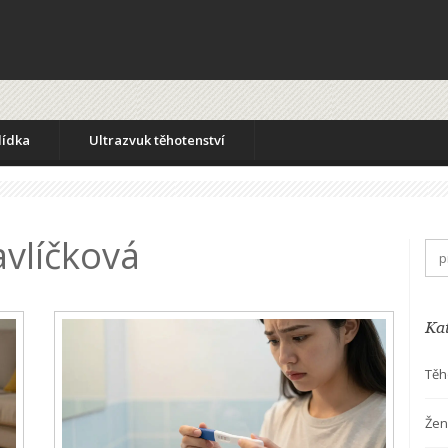
lídka
Ultrazvuk těhotenství
vlíčková
Ka
Těh
Žen