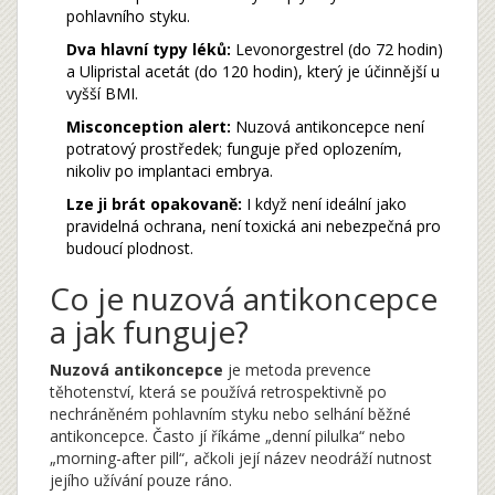
pohlavního styku.
Dva hlavní typy léků:
Levonorgestrel (do 72 hodin)
a Ulipristal acetát (do 120 hodin), který je účinnější u
vyšší BMI.
Misconception alert:
Nuzová antikoncepce není
potratový prostředek; funguje před oplozením,
nikoliv po implantaci embrya.
Lze ji brát opakovaně:
I když není ideální jako
pravidelná ochrana, není toxická ani nebezpečná pro
budoucí plodnost.
Co je nuzová antikoncepce
a jak funguje?
Nuzová antikoncepce
je
metoda prevence
těhotenství, která se používá retrospektivně po
nechráněném pohlavním styku nebo selhání běžné
antikoncepce
. Často jí říkáme „denní pilulka“ nebo
„morning-after pill“, ačkoli její název neodráží nutnost
jejího užívání pouze ráno.