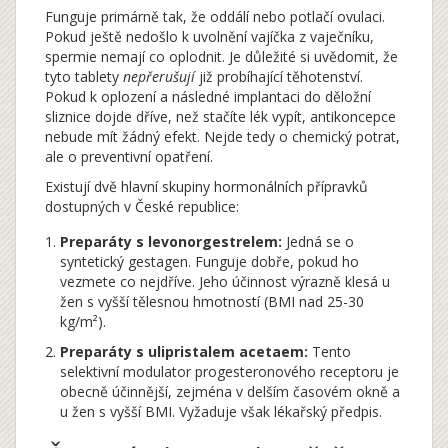
Funguje primárně tak, že oddálí nebo potlačí ovulaci.
Pokud ještě nedošlo k uvolnění vajíčka z vaječníku,
spermie nemají co oplodnit. Je důležité si uvědomit, že
tyto tablety
nepřerušují
již probíhající těhotenství.
Pokud k oplození a následné implantaci do děložní
sliznice dojde dříve, než stačíte lék vypít, antikoncepce
nebude mít žádný efekt. Nejde tedy o chemický potrat,
ale o preventivní opatření.
Existují dvě hlavní skupiny hormonálních přípravků
dostupných v České republice:
Preparáty s levonorgestrelem:
Jedná se o
syntetický gestagen. Funguje dobře, pokud ho
vezmete co nejdříve. Jeho účinnost výrazně klesá u
žen s vyšší tělesnou hmotností (BMI nad 25-30
kg/m²).
Preparáty s ulipristalem acetaem:
Tento
selektivní modulator progesteronového receptoru je
obecně účinnější, zejména v delším časovém okně a
u žen s vyšší BMI. Vyžaduje však lékařský předpis.