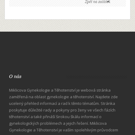
Zpět na začátek
O nás
Miklicova Gynekologie a Těhotenství je webová stránka
zaměřená na oblast gynekologie a těhotenství. Najdete zde
ucelený přehled informací a rad k těmto tématům. Stránka
poskytuje důležité rady a pokyny pro ženy ve všech fázích
těhotenství a také přináší širokou škálu informací o
gynekologických problémech a jejich řešení. Miklicova
Gynekologie a Těhotenství je vaším spolehlivým průvodcem