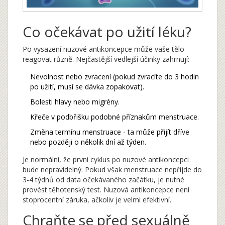
Co očekávat po užití léku?
Po vysazení nuzové antikoncepce může vaše tělo
reagovat různě. Nejčastější vedlejší účinky zahrnují:
Nevolnost nebo zvracení (pokud zvracíte do 3 hodin
po užití, musí se dávka zopakovat).
Bolesti hlavy nebo migrény.
Křeče v podbřišku podobné příznakům menstruace.
Změna termínu menstruace - ta může přijít dříve
nebo později o několik dní až týden.
Je normální, že první cyklus po nuzové antikoncepci
bude nepravidelný. Pokud však menstruace nepřijde do
3-4 týdnů od data očekávaného začátku, je nutné
provést těhotenský test. Nuzová antikoncepce není
stoprocentní záruka, ačkoliv je velmi efektivní.
Chraňte se před sexuálně