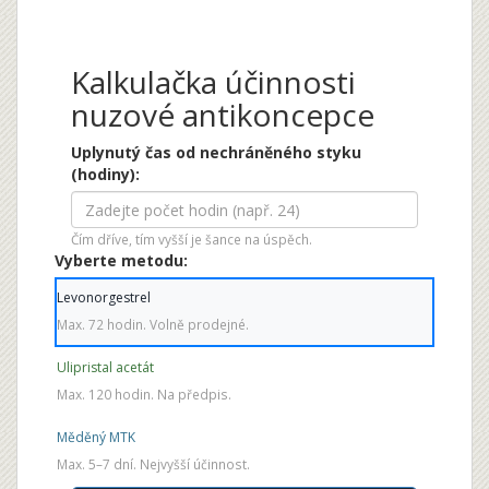
Kalkulačka účinnosti
nuzové antikoncepce
Uplynutý čas od nechráněného styku
(hodiny):
Čím dříve, tím vyšší je šance na úspěch.
Vyberte metodu:
Levonorgestrel
Max. 72 hodin. Volně prodejné.
Ulipristal acetát
Max. 120 hodin. Na předpis.
Měděný MTK
Max. 5–7 dní. Nejvyšší účinnost.