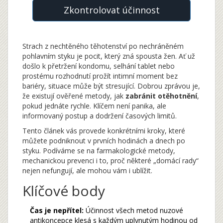
Zkontrolovat účinnost
Strach z nechtěného těhotenství po nechráněném
pohlavním styku je pocit, který zná spousta žen. Ať už
došlo k přetržení kondomu, selhání tablet nebo
prostému rozhodnutí prožít intimní moment bez
bariéry, situace může být stresující. Dobrou zprávou je,
že existují ověřené metody, jak
zabránit otěhotnění
,
pokud jednáte rychle. Klíčem není panika, ale
informovaný postup a dodržení časových limitů.
Tento článek vás provede konkrétními kroky, které
můžete podniknout v prvních hodinách a dnech po
styku. Podíváme se na farmakologické metody,
mechanickou prevenci i to, proč některé „domácí rady“
nejen nefungují, ale mohou vám i ublížit.
Klíčové body
Čas je nepřítel:
Účinnost všech metod nuzové
antikoncepce klesá s každým uplynutým hodinou od