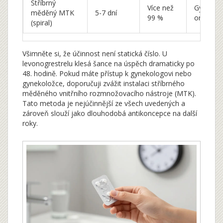
Stříbrný
Více než
Gynekolo
měděný MTK
5-7 dní
99 %
ordinace
(spiral)
Všimněte si, že účinnost není statická číslo. U
levonogrestrelu klesá šance na úspěch dramaticky po
48. hodině. Pokud máte přístup k gynekologovi nebo
gynekoložce, doporučuji zvážit instalaci stříbrného
měděného vnitřního rozmnožovacího nástroje (MTK).
Tato metoda je nejúčinnější ze všech uvedených a
zároveň slouží jako dlouhodobá antikoncepce na další
roky.