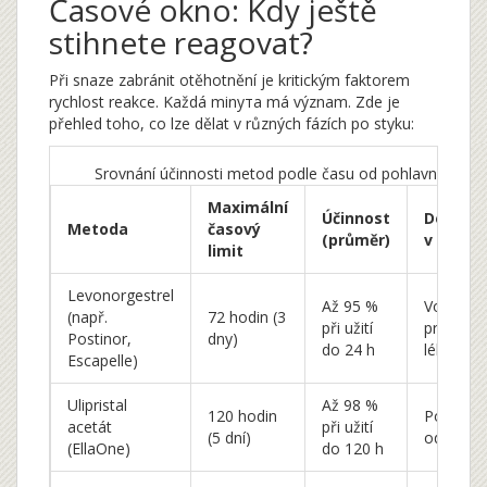
Časové okno: Kdy ještě
stihnete reagovat?
Při snaze zabránit otěhotnění je kritickým faktorem
rychlost reakce. Každá minута má význam. Zde je
přehled toho, co lze dělat v různých fázích po styku:
Srovnání účinnosti metod podle času od pohlavního sty
Maximální
Účinnost
Dostup
Metoda
časový
(průměr)
v ČR
limit
Levonorgestrel
Až 95 %
Volně
(např.
72 hodin (3
při užití
prodejné
Postinor,
dny)
do 24 h
lékárně
Escapelle)
Ulipristal
Až 98 %
120 hodin
Po předp
acetát
při užití
(5 dní)
od lékař
(EllaOne)
do 120 h