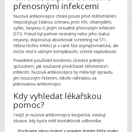
přenosnými infekcemi
Nuzová antikoncepce chrání pouze před otěhotněním.
Neposkytuje žádnou ochranu proti HIV, chlamydiím,
syfilis, herpesu či jiným sexuálně přenosným infekcím
(STI). Pokud byl partner neznámý nebo jeho status
nejasný, doporučuji absolvovat screening na STI.
Větina těchto infekcí je v rané fázi asymptomatická, ale
může vést k vážným komplikacím, včetně neplodnosti.
Pravidelné používání kondomu zůstává jediným
způsobem, jak současně předcházet těhotenství i
infekcím. Nuzová antikoncepce by měla být opravdu
jen nouzovým řešením, nikoliv náhradou za
plánovanou antikoncepci.
Kdy vyhledat lékařskou
pomoc?
I když je nuzová antikoncepce bezpečná, existují
situace, kdy byste měli kontaktovat odborníka:
Pocitujete silnou bolest v pravém dolním břiše (riziko