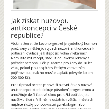
Jak získat nuzovou
antikoncepci v České
republice?
Většina žen ví, že
Levonorgestrel
je
syntetický hormon
používaný v některých typech nuzové antikoncepce k
potlačení ovulace
je k dispozici volně v lékárnách.
Nemusíte mít recept, stačí jít do jakékoli lékárny a
požádat personál. Lék je zdarma pro ženy do 26 let
věku, pokud jsou pojištěny českým zdravotním
pojišťovnou, jinak ho musíte zaplatit (obvykle kolem
200-300 Kč).
Pro
Ulipristal acetát
je
novější aktivní látka v nuzové
antikoncepci, která blokuje působení progesteronu a
umožňuje delší časové okno pro užití
potřebujete
navštívit lékaře. V Brně i v ostatních větších městech
najdete služby pohotovostní gynekologie nebo