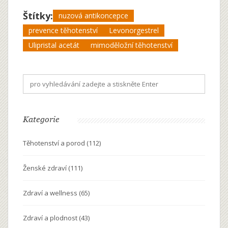
Štítky:
nuzová antikoncepce
prevence těhotenství
Levonorgestrel
Ulipristal acetát
mimoděložní těhotenství
Kategorie
Těhotenství a porod
(112)
Ženské zdraví
(111)
Zdraví a wellness
(65)
Zdraví a plodnost
(43)