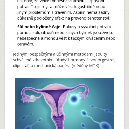
historky, že velké množství vitamínu C způsobí
potrat. To je myt a může vést k gastritidě nebo
jiným problémům s trávením. Aspirin nemá žádný
důkazně podložený efekt na prevenci těhotenství.
Sůl nebo bylinné čaje:
Pokusy o vyvolání potratu
pomocí soli, citrusů nebo silných bylinek jsou životu
nebezpečné a mohou vést k těžkým krvácením nebo
otravám.
Jedinými bezpečnými a účinnými metodami jsou ty
schválené zdravotními úřady: hormony (levonorgestrel,
ulipristal) a mechanická bariéra (měděný MTK).