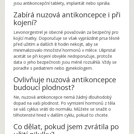
jsou antikoncepční tablety, implantát nebo spirála.
Zabírá nuzová antikoncepce i při
kojení?
Levonorgestrel je obecně považován za bezpečný pro
kojící matky. Doporučuje se však vyprázdnit prsa těsně
před užitím a dalších 8 hodin nekojit, aby se
minimalizovalo množství hormonů v mléce. Ulipristal
acetát se při kojení obvykle nedoporučuje, protože
data o jeho bezpečnosti jsou méně rozsáhlá. Vždy se
poraďte s pediatrem nebo gynekologem.
Ovlivňuje nuzová antikoncepce
budoucí plodnost?
Ne, nuzová antikoncepce nemá žádný dlouhodobý
dopad na vaši plodnost. Po vymizení hormonů z těla
se váš cyklus vrátí do normálu. Můžete se snažit o
těhotenství hned v dalším cyklu, pokud to chcete.
Co dělat, pokud jsem zvrátila po