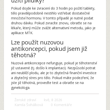
užití pilulky?
Pokud dojde ke zvracení do 3 hodin po požití tablety,
tělo pravděpodobně nestihlo vstřebat dostatečné
množství hormonu. V tomto případě je nutné podat
druhou dávku. Pokud zvracíte znovu, obraťte se na
lékaře, který může zvážit alternativní metodu, jako je
aplikace MTK.
Lze použít nuzovou
antikoncepci, pokud jsem již
těhotná?
Nuzová antikoncepce nefunguje, pokud je těhotenství
již ustavené (tj. došlo k implantaci). Nezpůsobí potrat
ani neublíží plodu, ale je to zbytečná finanční investice
a zbytečný stres pro tělo. Pokud máte podezření, že
jste již těhotná, proveďte test a obraťte se na
gynekologa.
Ženské zdraví
kvě, 8 2026
Kamila Švihálková
0 Komentáře