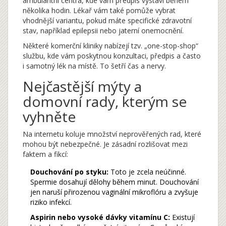
ambulantní centra, kde vám předpis vystaví během
několika hodin. Lékař vám také pomůže vybrat
vhodnější variantu, pokud máte specifické zdravotní
stav, například epilepsii nebo jaterní onemocnění.
Některé komerční kliniky nabízejí tzv. „one-stop-shop“
službu, kde vám poskytnou konzultaci, předpis a často
i samotný lék na místě. To šetří čas a nervy.
Nejčastější mýty a
domovní rady, kterým se
vyhněte
Na internetu koluje množství neprověřených rad, které
mohou být nebezpečné. Je zásadní rozlišovat mezi
faktem a fikcí:
Douchování po styku:
Toto je zcela neúčinné.
Spermie dosahují dělohy během minut. Douchování
jen naruší přirozenou vaginální mikroflóru a zvyšuje
riziko infekcí.
Aspirin nebo vysoké dávky vitamínu C:
Existují