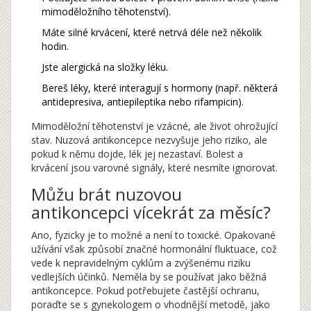
mimoděložního těhotenství).
Máte silné krvácení, které netrvá déle než několik
hodin.
Jste alergická na složky léku.
Bereš léky, které interagují s hormony (např. některá
antidepresiva, antiepileptika nebo rifampicin).
Mimoděložní těhotenství je vzácné, ale život ohrožující
stav. Nuzová antikoncepce nezvyšuje jeho riziko, ale
pokud k němu dojde, lék jej nezastaví. Bolest a
krvácení jsou varovné signály, které nesmíte ignorovat.
Můžu brát nuzovou
antikoncepci vícekrát za měsíc?
Ano, fyzicky je to možné a není to toxické. Opakované
užívání však způsobí značné hormonální fluktuace, což
vede k nepravidelným cyklům a zvýšenému riziku
vedlejších účinků. Neměla by se používat jako běžná
antikoncepce. Pokud potřebujete častější ochranu,
poraďte se s gynekologem o vhodnější metodě, jako