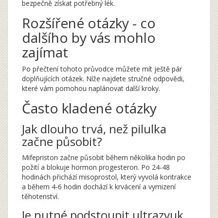
bezpečně získat potřebný lék.
Rozšířené otázky - co
dalšího by vás mohlo
zajímat
Po přečtení tohoto průvodce můžete mít ještě pár
doplňujících otázek. Níže najdete stručné odpovědi,
které vám pomohou naplánovat další kroky.
Často kladené otázky
Jak dlouho trvá, než pilulka
začne působit?
Mifepriston začne působit během několika hodin po
požití a blokuje hormon progesteron. Po 24‑48
hodinách přichází misoprostol, který vyvolá kontrakce
a během 4‑6 hodin dochází k krvácení a vymizení
těhotenství.
Je nutné podstoupit ultrazvuk