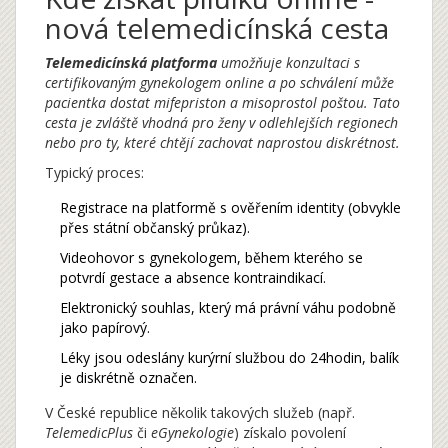
nová telemedicínská cesta
Telemedicínská platforma
umožňuje konzultaci s
certifikovaným gynekologem online a po schválení může
pacientka dostat
mifepriston a misoprostol
poštou. Tato
cesta je zvláště vhodná pro ženy v odlehlejších regionech
nebo pro ty, které chtějí zachovat naprostou diskrétnost.
Typický proces:
Registrace na platformě s ověřením identity (obvykle
přes státní občanský průkaz).
Videohovor s gynekologem, během kterého se
potvrdí gestace a absence kontraindikací.
Elektronický souhlas, který má právní váhu podobně
jako papírový.
Léky jsou odeslány kurýrní službou do 24hodin, balík
je diskrétně označen.
V České republice několik takových služeb (např.
TelemedicPlus
či
eGynekologie
) získalo povolení