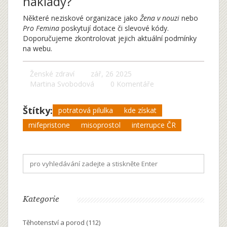
náklady?
Některé neziskové organizace jako
Žena v nouzi
nebo
Pro Femina
poskytují dotace či slevové kódy.
Doporučujeme zkontrolovat jejich aktuální podmínky
na webu.
Ženské zdraví
zář, 26 2025
Martina Svobodová
0 Komentáře
Štítky:
potratová pilulka
kde získat
mifepristone
misoprostol
interrupce ČR
Kategorie
Těhotenství a porod
(112)