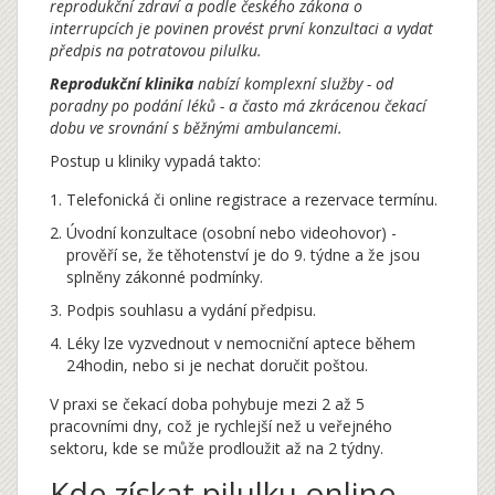
reprodukční zdraví a podle
českého zákona o
interrupcích
je povinen provést první konzultaci a vydat
předpis na potratovou pilulku.
Reprodukční klinika
nabízí komplexní služby - od
poradny po podání léků - a často má zkrácenou čekací
dobu ve srovnání s běžnými ambulancemi.
Postup u kliniky vypadá takto:
Telefonická či online registrace a rezervace termínu.
Úvodní konzultace (osobní nebo videohovor) -
prověří se, že těhotenství je do 9. týdne a že jsou
splněny zákonné podmínky.
Podpis souhlasu a vydání předpisu.
Léky lze vyzvednout v nemocniční aptece během
24hodin, nebo si je nechat doručit poštou.
V praxi se čekací doba pohybuje mezi 2 až 5
pracovními dny, což je rychlejší než u veřejného
sektoru, kde se může prodloužit až na 2 týdny.
Kde získat pilulku online -