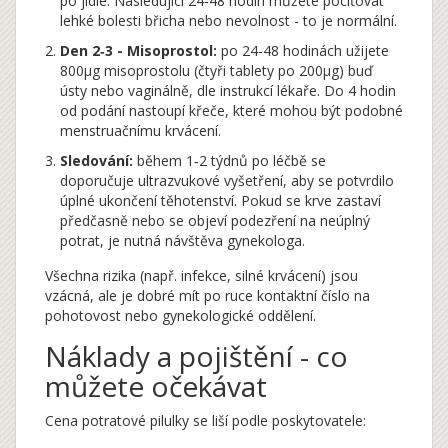
po jídle. Následující 24‑48 hodin můžete pociťovat
lehké bolesti břicha nebo nevolnost - to je normální.
Den 2‑3 - Misoprostol:
po 24‑48 hodinách užijete
800µg misoprostolu (čtyři tablety po 200µg) buď
ústy nebo vaginálně, dle instrukcí lékaře. Do 4 hodin
od podání nastoupí křeče, které mohou být podobné
menstruačnímu krvácení.
Sledování:
během 1‑2 týdnů po léčbě se
doporučuje ultrazvukové vyšetření, aby se potvrdilo
úplné ukončení těhotenství. Pokud se krve zastaví
předčasně nebo se objeví podezření na neúplný
potrat, je nutná návštěva gynekologa.
Všechna rizika (např. infekce, silné krvácení) jsou
vzácná, ale je dobré mít po ruce kontaktní číslo na
pohotovost nebo gynekologické oddělení.
Náklady a pojištění - co
můžete očekávat
Cena potratové pilulky se liší podle poskytovatele: