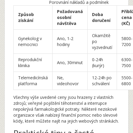
Porovnání nákladů a podmínek
Požadovaná
Přibl
Způsob
Doba
osobní
cena
získání
doručení
návštěva
(KČ)
Okamžitě
Gynekolog v
Ano, 1‑2
5800-
po
nemocnici
hodiny
7200
vyzvednutí
Reprodukční
0-24h
6300-
Ano, 30minut
klinika
(kurýr)
7500
Telemedicínská
Ne,
12-24h po
5500-
platforma
videohovor
schválení
6800
Všechny výše uvedené ceny jsou hrazeny z vlastních
zdrojů; veřejné pojištění těhotenství a interrupce
nepokrývá farmakologické potraty. Některé neziskové
organizace však nabízejí finanční pomoc nebo slevové
kódy, které můžete najít na jejich webových stránkách.
Praktické tipy a časté