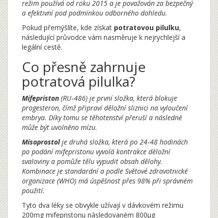
režim používá od roku 2015 a je považován za bezpečný
a efektivní pod podmínkou odborného dohledu.
Pokud přemýšlíte, kde získat
potratovou pilulku
,
následující průvodce vám nasměruje k nejrychlejší a
legální cestě.
Co přesně zahrnuje
potratová pilulka?
Mifepriston
(RU‑486) je první složka, která blokuje
progesteron, čímž připraví děložní sliznici na vyloučení
embrya. Díky tomu se těhotenství přeruší a následně
může být uvolněno mízu.
Misoprostol
je druhá složka, která po 24‑48 hodinách
po podání mifepristonu vyvolá kontrakce děložní
svaloviny a pomůže tělu vypudit obsah dělohy.
Kombinace je standardní a podle Světové zdravotnické
organizace (WHO) má úspěšnost přes 98% při správném
použití.
Tyto dva léky se obvykle užívají v dávkovém režimu
200mg mifepristonu následovaném 800µg