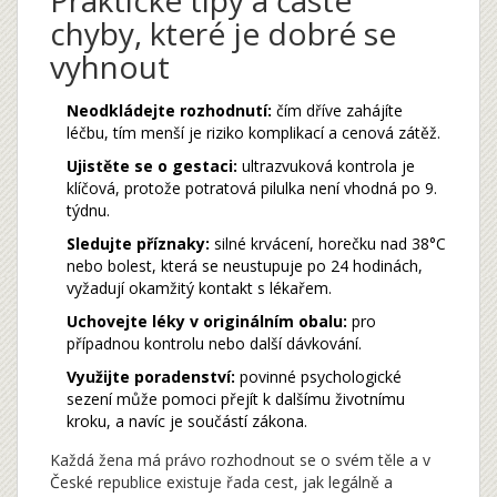
chyby, které je dobré se
vyhnout
Neodkládejte rozhodnutí:
čím dříve zahájíte
léčbu, tím menší je riziko komplikací a cenová zátěž.
Ujistěte se o gestaci:
ultrazvuková kontrola je
klíčová, protože potratová pilulka není vhodná po 9.
týdnu.
Sledujte příznaky:
silné krvácení, horečku nad 38°C
nebo bolest, která se neustupuje po 24 hodinách,
vyžadují okamžitý kontakt s lékařem.
Uchovejte léky v originálním obalu:
pro
případnou kontrolu nebo další dávkování.
Využijte poradenství:
povinné psychologické
sezení může pomoci přejít k dalšímu životnímu
kroku, a navíc je součástí zákona.
Každá žena má právo rozhodnout se o svém těle a v
České republice existuje řada cest, jak legálně a