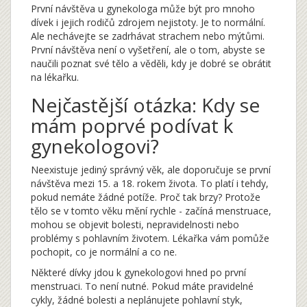
První návštěva u gynekologa může být pro mnoho
dívek i jejich rodičů zdrojem nejistoty. Je to normální.
Ale nechávejte se zadrhávat strachem nebo mýtůmi.
První návštěva není o vyšetření, ale o tom, abyste se
naučili poznat své tělo a věděli, kdy je dobré se obrátit
na lékařku.
Nejčastější otázka: Kdy se
mám poprvé podívat k
gynekologovi?
Neexistuje jediný správný věk, ale doporučuje se první
návštěva mezi 15. a 18. rokem života. To platí i tehdy,
pokud nemáte žádné potíže. Proč tak brzy? Protože
tělo se v tomto věku mění rychle - začíná menstruace,
mohou se objevit bolesti, nepravidelnosti nebo
problémy s pohlavním životem. Lékařka vám pomůže
pochopit, co je normální a co ne.
Některé dívky jdou k gynekologovi hned po první
menstruaci. To není nutné. Pokud máte pravidelné
cykly, žádné bolesti a neplánujete pohlavní styk,