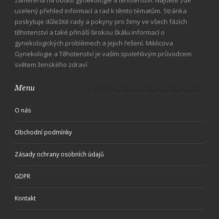
zaměřená na oblast gynekologie a těhotenství. Najdete zde
ucelený přehled informací a rad k těmto tématům. Stránka
poskytuje důležité rady a pokyny pro ženy ve všech fázích
těhotenství a také přináší širokou škálu informací o
gynekologických problémech a jejich řešení. Miklicova
Gynekologie a Těhotenství je vaším spolehlivým průvodcem
světem ženského zdraví.
Menu
O nás
Obchodní podmínky
Zásady ochrany osobních údajů
GDPR
Kontakt