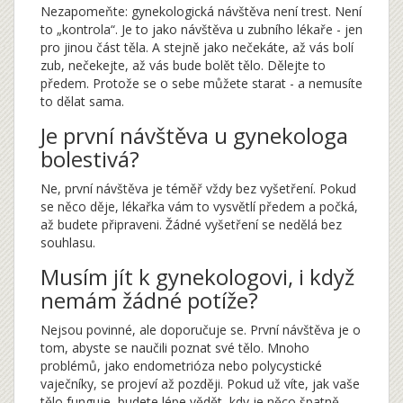
Nezapomeňte: gynekologická návštěva není trest. Není
to „kontrola“. Je to jako návštěva u zubního lékaře - jen
pro jinou část těla. A stejně jako nečekáte, až vás bolí
zub, nečekejte, až vás bude bolět tělo. Dělejte to
předem. Protože se o sebe můžete starat - a nemusíte
to dělat sama.
Je první návštěva u gynekologa
bolestivá?
Ne, první návštěva je téměř vždy bez vyšetření. Pokud
se něco děje, lékařka vám to vysvětlí předem a počká,
až budete připraveni. Žádné vyšetření se nedělá bez
souhlasu.
Musím jít k gynekologovi, i když
nemám žádné potíže?
Nejsou povinné, ale doporučuje se. První návštěva je o
tom, abyste se naučili poznat své tělo. Mnoho
problémů, jako endometrióza nebo polycystické
vaječníky, se projeví až později. Pokud už víte, jak vaše
tělo funguje, budete lépe vědět, kdy je něco špatně.