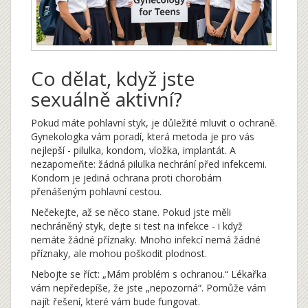
Co dělat, když jste
sexuálně aktivní?
Pokud máte pohlavní styk, je důležité mluvit o ochraně.
Gynekologka vám poradí, která metoda je pro vás
nejlepší - pilulka, kondom, vložka, implantát. A
nezapomeňte: žádná pilulka nechrání před infekcemi.
Kondom je jediná ochrana proti chorobám
přenášeným pohlavní cestou.
Nečekejte, až se něco stane. Pokud jste měli
nechráněný styk, dejte si test na infekce - i když
nemáte žádné příznaky. Mnoho infekcí nemá žádné
příznaky, ale mohou poškodit plodnost.
Nebojte se říct: „Mám problém s ochranou.“ Lékařka
vám nepředepíše, že jste „nepozorná“. Pomůže vám
najít řešení, které vám bude fungovat.