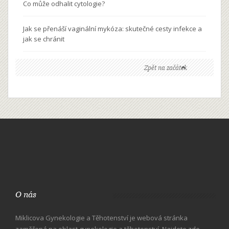
Co může odhalit cytologie?
Jak se přenáší vaginální mykóza: skutečné cesty infekce a
jak se chránit
Zpět na začátek
O nás
Miklicova Gynekologie a Těhotenství je webová stránka