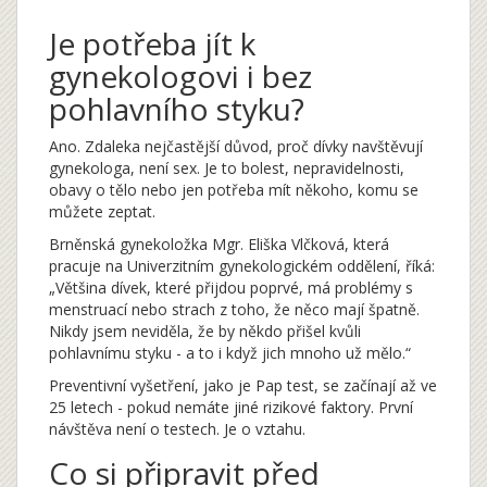
Je potřeba jít k
gynekologovi i bez
pohlavního styku?
Ano. Zdaleka nejčastější důvod, proč dívky navštěvují
gynekologa, není sex. Je to bolest, nepravidelnosti,
obavy o tělo nebo jen potřeba mít někoho, komu se
můžete zeptat.
Brněnská gynekoložka Mgr. Eliška Vlčková, která
pracuje na Univerzitním gynekologickém oddělení, říká:
„Většina dívek, které přijdou poprvé, má problémy s
menstruací nebo strach z toho, že něco mají špatně.
Nikdy jsem neviděla, že by někdo přišel kvůli
pohlavnímu styku - a to i když jich mnoho už mělo.“
Preventivní vyšetření, jako je Pap test, se začínají až ve
25 letech - pokud nemáte jiné rizikové faktory. První
návštěva není o testech. Je o vztahu.
Co si připravit před