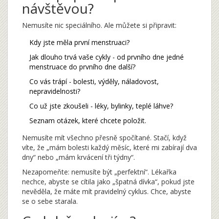
návštěvou?
Nemusíte nic speciálního. Ale můžete si připravit:
Kdy jste měla první menstruaci?
Jak dlouho trvá vaše cykly - od prvního dne jedné
menstruace do prvního dne další?
Co vás trápí - bolesti, výděly, náladovost,
nepravidelnosti?
Co už jste zkoušeli - léky, bylinky, teplé láhve?
Seznam otázek, které chcete položit.
Nemusíte mít všechno přesně spočítané. Stačí, když
víte, že „mám bolesti každý měsíc, které mi zabírají dva
dny“ nebo „mám krvácení tři týdny“.
Nezapomeňte: nemusíte být „perfektní“. Lékařka
nechce, abyste se cítila jako „špatná dívka“, pokud jste
nevěděla, že máte mít pravidelný cyklus. Chce, abyste
se o sebe starala.