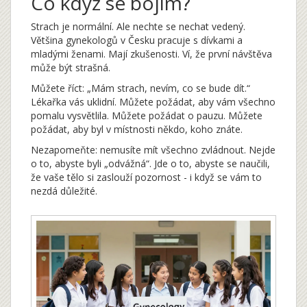
Co když se bojím?
Strach je normální. Ale nechte se nechat vedený.
Většina gynekologů v Česku pracuje s dívkami a
mladými ženami. Mají zkušenosti. Ví, že první návštěva
může být strašná.
Můžete říct: „Mám strach, nevím, co se bude dít.“
Lékařka vás uklidní. Můžete požádat, aby vám všechno
pomalu vysvětlila. Můžete požádat o pauzu. Můžete
požádat, aby byl v místnosti někdo, koho znáte.
Nezapomeňte: nemusíte mít všechno zvládnout. Nejde
o to, abyste byli „odvážná“. Jde o to, abyste se naučili,
že vaše tělo si zaslouží pozornost - i když se vám to
nezdá důležité.