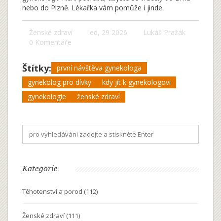
nebo do Plzně. Lékařka vám pomůže i jinde.
Ženské zdraví
led, 29 2026
Lukáš Pražák
0 Komentáře
Štítky:
první návštěva gynekologa
gynekolog pro dívky
kdy jít k gynekologovi
gynekologie
ženské zdraví
Kategorie
Těhotenství a porod
(112)
Ženské zdraví
(111)