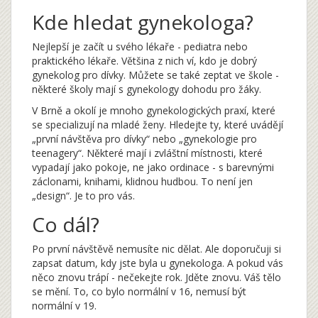
Kde hledat gynekologa?
Nejlepší je začít u svého lékaře - pediatra nebo
praktického lékaře. Většina z nich ví, kdo je dobrý
gynekolog pro dívky. Můžete se také zeptat ve škole -
některé školy mají s gynekology dohodu pro žáky.
V Brně a okolí je mnoho gynekologických praxí, které
se specializují na mladé ženy. Hledejte ty, které uvádějí
„první návštěva pro dívky“ nebo „gynekologie pro
teenagery“. Některé mají i zvláštní místnosti, které
vypadají jako pokoje, ne jako ordinace - s barevnými
záclonami, knihami, klidnou hudbou. To není jen
„design“. Je to pro vás.
Co dál?
Po první návštěvě nemusíte nic dělat. Ale doporučuji si
zapsat datum, kdy jste byla u gynekologa. A pokud vás
něco znovu trápí - nečekejte rok. Jděte znovu. Váš tělo
se mění. To, co bylo normální v 16, nemusí být
normální v 19.