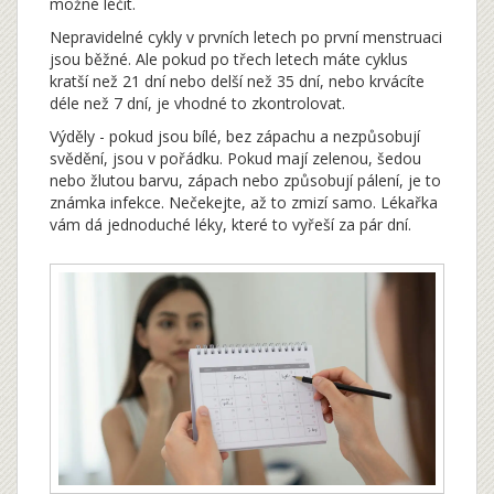
možné léčit.
Nepravidelné cykly v prvních letech po první menstruaci
jsou běžné. Ale pokud po třech letech máte cyklus
kratší než 21 dní nebo delší než 35 dní, nebo krvácíte
déle než 7 dní, je vhodné to zkontrolovat.
Výděly - pokud jsou bílé, bez zápachu a nezpůsobují
svědění, jsou v pořádku. Pokud mají zelenou, šedou
nebo žlutou barvu, zápach nebo způsobují pálení, je to
známka infekce. Nečekejte, až to zmizí samo. Lékařka
vám dá jednoduché léky, které to vyřeší za pár dní.