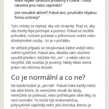
Máte nějaké zdravotní problémy v rodině - třeba
rakovina prsu nebo vaječníků?
Jste sexuálně aktivní? Pokud ano, používáte nějakou
formu ochrany?
Tyto otázky se neptají, aby vás ztrapnily. Ptají se, aby
vás mohly lépe pochopit a pomoci. Pokud se necítíte
pohodlně, můžete požádat o přítomnost rodiče nebo
důvěryhodné osoby - to je v pořádku.
Ve většině případů se nevykonává žádné vnější nebo
vnitřní vyšetření. Pokud ano, lékařka vám všechno
vysvětlí předem. Můžete říct „ne“ - a nikdo vám to
nevyčítá. Váš souhlas je povinný. Nikdy nikdo nemá
právo vás něčemu donutit.
Co je normální a co ne?
Ne každá bolest je „jen tak“. Pokud máte každý měsíc
tak silné křeče, že nemůžete chodit do školy,
nemůžete se pohnout, nebo potřebujete silné léky, to
není normální. To může být endometrióza,
polycystické vaječníky nebo jiná choroba, kterou je