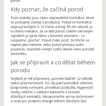
porod.
Kdy poznat, že začíná porod
První známky jsou často nepravidelné kontrakce, které
se postupně zvedají a prodlužují. Pokud se kontrakce
objevují každých 5–10 minut a trvají 30–60 sekund, je
to dobrý indikátor, že se blíží porod. Dalším varovným
signálem je výtok hlenu s krevními skvrnami – to
nazýváme „plocha“. Pokud máte pocit, že břicho se
napíná jako balónek, nebo pokud přichází vodní
prasknutí, okamžitě volejte svého lékaře nebo porodní
asistentku.
Jak se připravit a co dělat během
porodu
Nejlepší je mít připravený „porodní balíček“ už několik
týdnů před termínem. Do něj patří pohodlné oblečení,
podprsenky na kojení, převlékací podložka, hygienické
vložky, telefon s nabitým bateriemi a seznam
důležitých kontaktů. Nezapomeňte ani na občerstvení
a vodu pro podporu energie během dlouhých fází.