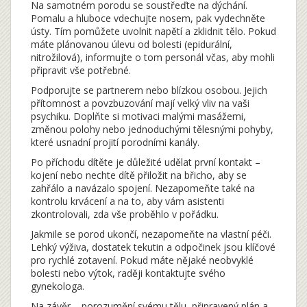
Na samotném porodu se soustřeďte na dýchání.
Pomalu a hluboce vdechujte nosem, pak vydechněte
ústy. Tím pomůžete uvolnit napětí a zklidnit tělo. Pokud
máte plánovanou úlevu od bolesti (epidurální,
nitrožilová), informujte o tom personál včas, aby mohli
připravit vše potřebné.
Podporujte se partnerem nebo blízkou osobou. Jejich
přítomnost a povzbuzování mají velký vliv na vaši
psychiku. Doplňte si motivaci malými masážemi,
změnou polohy nebo jednoduchými tělesnými pohyby,
které usnadní projití porodními kanály.
Po příchodu dítěte je důležité udělat první kontakt –
kojení nebo nechte dítě přiložit na břicho, aby se
zahřálo a navázalo spojení. Nezapomeňte také na
kontrolu krvácení a na to, aby vám asistenti
zkontrolovali, zda vše proběhlo v pořádku.
Jakmile se porod ukončí, nezapomeňte na vlastní péči.
Lehký výživa, dostatek tekutin a odpočinek jsou klíčové
pro rychlé zotavení. Pokud máte nějaké neobvyklé
bolesti nebo výtok, raději kontaktujte svého
gynekologa.
Na závěr – porozumění svému tělu, připravený plán a