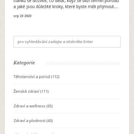
článku se dozvíte, co dělat, když se blíží termín porodu
a jaké jsou důležité kroky, které byste měli přijmout.
Probrali jsme také různé metody, jak ulevit od bolesti a
srp 23 2023
jak podpořit klid a pohodu, který tak potřebujete. Je
toho hodně, co se dá udělat pro co nejlepší zkušenost
s porodem, takže pojďme se na to podívat!
Kategorie
Těhotenství a porod
(112)
Ženské zdraví
(111)
Zdraví a wellness
(65)
Zdraví a plodnost
(43)