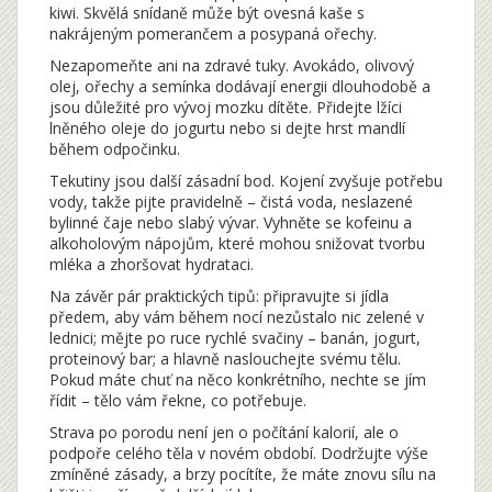
kiwi. Skvělá snídaně může být ovesná kaše s
nakrájeným pomerančem a posypaná ořechy.
Nezapomeňte ani na zdravé tuky. Avokádo, olivový
olej, ořechy a semínka dodávají energii dlouhodobě a
jsou důležité pro vývoj mozku dítěte. Přidejte lžíci
lněného oleje do jogurtu nebo si dejte hrst mandlí
během odpočinku.
Tekutiny jsou další zásadní bod. Kojení zvyšuje potřebu
vody, takže pijte pravidelně – čistá voda, neslazené
bylinné čaje nebo slabý vývar. Vyhněte se kofeinu a
alkoholovým nápojům, které mohou snižovat tvorbu
mléka a zhoršovat hydrataci.
Na závěr pár praktických tipů: připravujte si jídla
předem, aby vám během nocí nezůstalo nic zelené v
lednici; mějte po ruce rychlé svačiny – banán, jogurt,
proteinový bar; a hlavně naslouchejte svému tělu.
Pokud máte chuť na něco konkrétního, nechte se jím
řídit – tělo vám řekne, co potřebuje.
Strava po porodu není jen o počítání kalorií, ale o
podpoře celého těla v novém období. Dodržujte výše
zmíněné zásady, a brzy pocítíte, že máte znovu sílu na