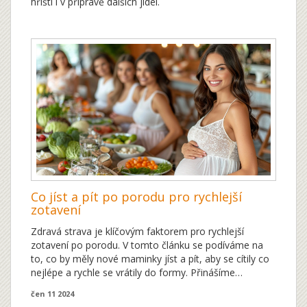
hřišti i v přípravě dalších jídel.
Co jíst a pít po porodu pro rychlejší
zotavení
Zdravá strava je klíčovým faktorem pro rychlejší
zotavení po porodu. V tomto článku se podíváme na
to, co by měly nové maminky jíst a pít, aby se cítily co
nejlépe a rychle se vrátily do formy. Přinášíme
praktické tipy a zajímavá fakta o výživě po porodu.
čen 11 2024