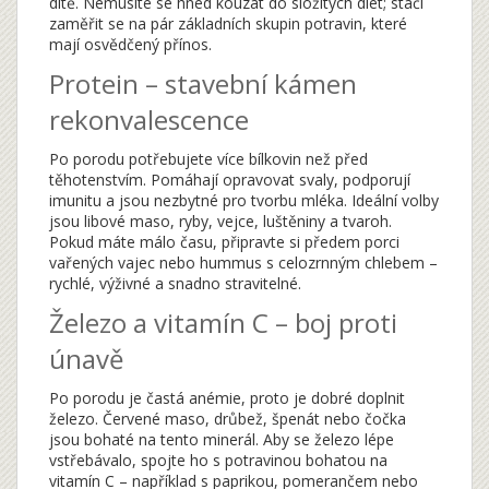
dítě. Nemusíte se hned kouzat do složitých diet; stačí
zaměřit se na pár základních skupin potravin, které
mají osvědčený přínos.
Protein – stavební kámen
rekonvalescence
Po porodu potřebujete více bílkovin než před
těhotenstvím. Pomáhají opravovat svaly, podporují
imunitu a jsou nezbytné pro tvorbu mléka. Ideální volby
jsou libové maso, ryby, vejce, luštěniny a tvaroh.
Pokud máte málo času, připravte si předem porci
vařených vajec nebo hummus s celozrnným chlebem –
rychlé, výživné a snadno stravitelné.
Železo a vitamín C – boj proti
únavě
Po porodu je častá anémie, proto je dobré doplnit
železo. Červené maso, drůbež, špenát nebo čočka
jsou bohaté na tento minerál. Aby se železo lépe
vstřebávalo, spojte ho s potravinou bohatou na
vitamín C – například s paprikou, pomerančem nebo