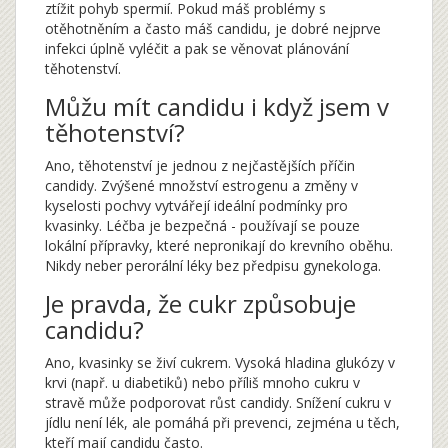
ztížit pohyb spermií. Pokud máš problémy s
otěhotněním a často máš candidu, je dobré nejprve
infekci úplně vyléčit a pak se věnovat plánování
těhotenství.
Můžu mít candidu i když jsem v
těhotenství?
Ano, těhotenství je jednou z nejčastějších příčin
candidy. Zvýšené množství estrogenu a změny v
kyselosti pochvy vytvářejí ideální podmínky pro
kvasinky. Léčba je bezpečná - používají se pouze
lokální přípravky, které nepronikají do krevního oběhu.
Nikdy neber perorální léky bez předpisu gynekologa.
Je pravda, že cukr způsobuje
candidu?
Ano, kvasinky se živí cukrem. Vysoká hladina glukózy v
krvi (např. u diabetiků) nebo příliš mnoho cukru v
stravě může podporovat růst candidy. Snížení cukru v
jídlu není lék, ale pomáhá při prevenci, zejména u těch,
kteří mají candidu často.