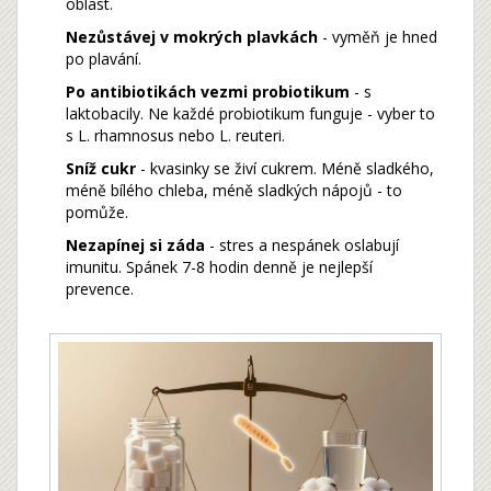
oblast.
Nezůstávej v mokrých plavkách
- vyměň je hned
po plavání.
Po antibiotikách vezmi probiotikum
- s
laktobacily. Ne každé probiotikum funguje - vyber to
s L. rhamnosus nebo L. reuteri.
Sníž cukr
- kvasinky se živí cukrem. Méně sladkého,
méně bílého chleba, méně sladkých nápojů - to
pomůže.
Nezapínej si záda
- stres a nespánek oslabují
imunitu. Spánek 7-8 hodin denně je nejlepší
prevence.