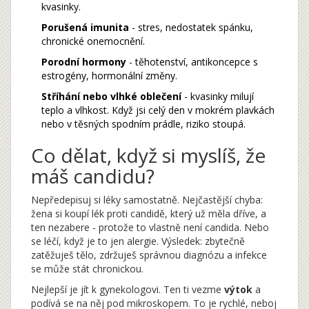
kvasinky.
Porušená imunita
- stres, nedostatek spánku,
chronické onemocnění.
Porodní hormony
- těhotenství, antikoncepce s
estrogény, hormonální změny.
Stříhání nebo vlhké oblečení
- kvasinky milují
teplo a vlhkost. Když jsi celý den v mokrém plavkách
nebo v těsných spodním prádle, riziko stoupá.
Co dělat, když si myslíš, že
máš candidu?
Nepředepisuj si léky samostatně. Nejčastější chyba:
žena si koupí lék proti candidě, který už měla dříve, a
ten nezabere - protože to vlastně není candida. Nebo
se léčí, když je to jen alergie. Výsledek: zbytečně
zatěžuješ tělo, zdržuješ správnou diagnózu a infekce
se může stát chronickou.
Nejlepší je jít k gynekologovi. Ten ti vezme
výtok
a
podívá se na něj pod mikroskopem. To je rychlé, neboj