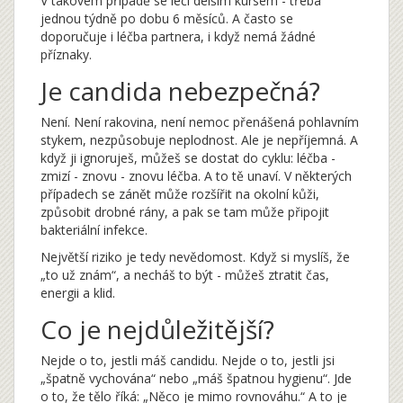
V takovém případě se léčí delším kursem - třeba
jednou týdně po dobu 6 měsíců. A často se
doporučuje i léčba partnera, i když nemá žádné
příznaky.
Je candida nebezpečná?
Není. Není rakovina, není nemoc přenášená pohlavním
stykem, nezpůsobuje neplodnost. Ale je nepříjemná. A
když ji ignoruješ, můžeš se dostat do cyklu: léčba -
zmizí - znovu - znovu léčba. A to tě unaví. V některých
případech se zánět může rozšířit na okolní kůži,
způsobit drobné rány, a pak se tam může připojit
bakteriální infekce.
Největší riziko je tedy nevědomost. Když si myslíš, že
„to už znám“, a necháš to být - můžeš ztratit čas,
energii a klid.
Co je nejdůležitější?
Nejde o to, jestli máš candidu. Nejde o to, jestli jsi
„špatně vychována“ nebo „máš špatnou hygienu“. Jde
o to, že tělo říká: „Něco je mimo rovnováhu.“ A to je