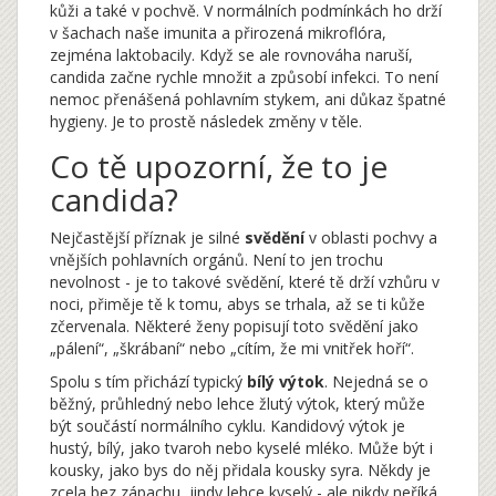
kůži a také v pochvě. V normálních podmínkách ho drží
v šachach naše imunita a přirozená mikroflóra,
zejména laktobacily. Když se ale rovnováha naruší,
candida začne rychle množit a způsobí infekci. To není
nemoc přenášená pohlavním stykem, ani důkaz špatné
hygieny. Je to prostě následek změny v těle.
Co tě upozorní, že to je
candida?
Nejčastější příznak je silné
svědění
v oblasti pochvy a
vnějších pohlavních orgánů. Není to jen trochu
nevolnost - je to takové svědění, které tě drží vzhůru v
noci, přiměje tě k tomu, abys se trhala, až se ti kůže
zčervenala. Některé ženy popisují toto svědění jako
„pálení“, „škrábaní“ nebo „cítím, že mi vnitřek hoří“.
Spolu s tím přichází typický
bílý výtok
. Nejedná se o
běžný, průhledný nebo lehce žlutý výtok, který může
být součástí normálního cyklu. Kandidový výtok je
hustý, bílý, jako tvaroh nebo kyselé mléko. Může být i
kousky, jako bys do něj přidala kousky syra. Někdy je
zcela bez zápachu, jindy lehce kyselý - ale nikdy neříká