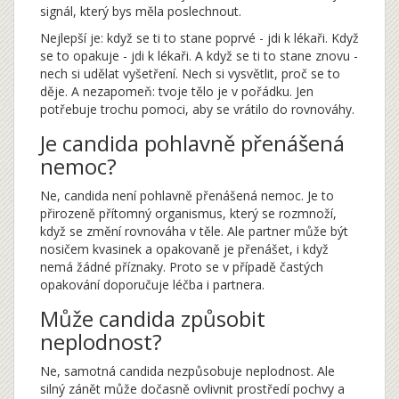
signál, který bys měla poslechnout.
Nejlepší je: když se ti to stane poprvé - jdi k lékaři. Když
se to opakuje - jdi k lékaři. A když se ti to stane znovu -
nech si udělat vyšetření. Nech si vysvětlit, proč se to
děje. A nezapomeň: tvoje tělo je v pořádku. Jen
potřebuje trochu pomoci, aby se vrátilo do rovnováhy.
Je candida pohlavně přenášená
nemoc?
Ne, candida není pohlavně přenášená nemoc. Je to
přirozeně přítomný organismus, který se rozmnoží,
když se změní rovnováha v těle. Ale partner může být
nosičem kvasinek a opakovaně je přenášet, i když
nemá žádné příznaky. Proto se v případě častých
opakování doporučuje léčba i partnera.
Může candida způsobit
neplodnost?
Ne, samotná candida nezpůsobuje neplodnost. Ale
silný zánět může dočasně ovlivnit prostředí pochvy a