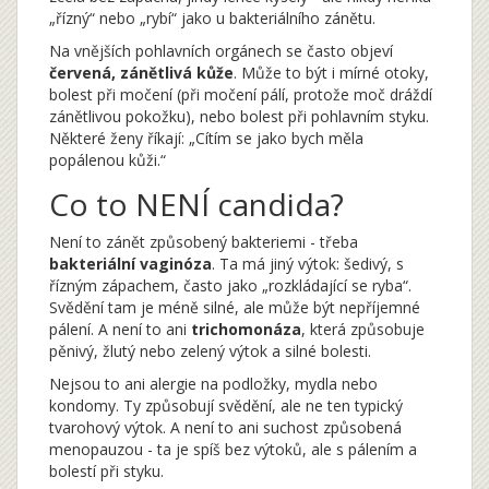
„řízný“ nebo „rybí“ jako u bakteriálního zánětu.
Na vnějších pohlavních orgánech se často objeví
červená, zánětlivá kůže
. Může to být i mírné otoky,
bolest při močení (při močení pálí, protože moč dráždí
zánětlivou pokožku), nebo bolest při pohlavním styku.
Některé ženy říkají: „Cítím se jako bych měla
popálenou kůži.“
Co to NENÍ candida?
Není to zánět způsobený bakteriemi - třeba
bakteriální vaginóza
. Ta má jiný výtok: šedivý, s
řízným zápachem, často jako „rozkládající se ryba“.
Svědění tam je méně silné, ale může být nepříjemné
pálení. A není to ani
trichomonáza
, která způsobuje
pěnivý, žlutý nebo zelený výtok a silné bolesti.
Nejsou to ani alergie na podložky, mydla nebo
kondomy. Ty způsobují svědění, ale ne ten typický
tvarohový výtok. A není to ani suchost způsobená
menopauzou - ta je spíš bez výtoků, ale s pálením a
bolestí při styku.