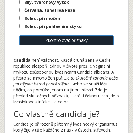
Bílý, tvarohový výtok
Červená, zánětlivá kůže
Bolest při močení
Bolest při pohlavním styku
Zkontrolovat příznaky
Candida
není vzácnost. Každá druhá žena v České
republice alespoň jednou v životě prožije vaginální
mykózu způsobenou kvasinkami Candida albicans. A
přesto se mnoho žen ptá:
„Je to skutečně candida nebo
jen nějaká běžná podráždění?“
Nebo se snaží léčit
něčím, co pomůže jenom na jinou infekci. Zde je
přehled skutečných příznaků, které ti řeknou, zda jde o
kvasinkovou infekci - a co ne.
Co vlastně candida je?
Candida je přirozeně přítomný kvasinkový organismus,
který žije v těle každého z nás - v ústech, střevech,