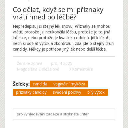
Co dělat, když se mi příznaky
vrátí hned po léčbě?
Nepředepisuj si stejný lék znovu. Příznaky se mohou
vrátit, protože jsi neukončila léčbu, protože je to jiná
infekce, nebo protože je kvasinka odolná. Jdi k lékaři,
nech si udělat výtok a zkontroluj, zda jde o stejný druh
candidy. Někdy je potřeba jiný lék nebo delší léčba.
Ženské zdraví
pro, 4 2025
Magdalena Doležalová
0 Komentáře
Štítky:
candida
vaginální mykóza
příznaky candidy
svědění pochvy
bílý výtok