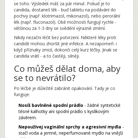
se toho. Výsledek máš za pár minut. Pokud je to
candida, dostaneš lék - buď tabletu na podávání do
pochvy (např. klotrimazol, mikonazol), nebo perorální
lék (např. fluconazol). Obě možnosti fungují rychle -
většinou za 1-3 dny se svědění výrazně zmírní.
Nikdy nezačni léčit bez potvrzení. Některé léky proti
candidě mohou zhoršit jiné infekce. A nezapomeň: i
když příznaky zmizí, dokonči celý kurz léčby. Jinak se
candida vrátí - a to častěji, silněji.
Co můžeš dělat doma, aby
se to nevrátilo?
Po léčbě je důležité zabránit opakování. Tady je co
funguje:
Nosíš bavlněné spodní prádlo
- žádné syntetické
těsné kalhotky ani spodní prádlo s kyslíkovým
závěrem.
Nepoužívej vaginální sprchy a agresivní mydla
-
stačí voda a jemné, neperfumované mydlo na vnější