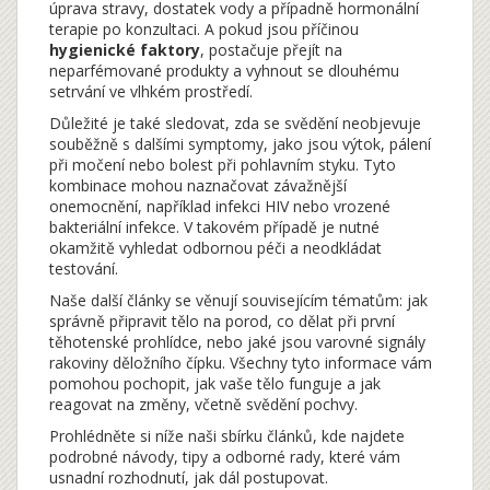
úprava stravy, dostatek vody a případně hormonální
terapie po konzultaci. A pokud jsou příčinou
hygienické faktory
, postačuje přejít na
neparfémované produkty a vyhnout se dlouhému
setrvání ve vlhkém prostředí.
Důležité je také sledovat, zda se svědění neobjevuje
souběžně s dalšími symptomy, jako jsou výtok, pálení
při močení nebo bolest při pohlavním styku. Tyto
kombinace mohou naznačovat závažnější
onemocnění, například infekci HIV nebo vrozené
bakteriální infekce. V takovém případě je nutné
okamžitě vyhledat odbornou péči a neodkládat
testování.
Naše další články se věnují souvisejícím tématům: jak
správně připravit tělo na porod, co dělat při první
těhotenské prohlídce, nebo jaké jsou varovné signály
rakoviny děložního čípku. Všechny tyto informace vám
pomohou pochopit, jak vaše tělo funguje a jak
reagovat na změny, včetně svědění pochvy.
Prohlédněte si níže naši sbírku článků, kde najdete
podrobné návody, tipy a odborné rady, které vám
usnadní rozhodnutí, jak dál postupovat.