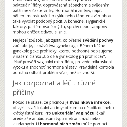
bakteriální flóry, doprovázená zápachem a svěděním
patří mezi časté viníky.
Hormonální změny
,
např.
během menstruačního cyklu nebo těhotenství
mohou
také vyvolat podobný pocit. A konečně,
Hygienické
faktory
,
parfémované mýdla, sprchy nebo tampony
mohou dráždit citlivou sliznici.
Nejlepší způsob, jak zjistit, co přesně
svědění pochvy
způsobuje, je návštěva gynekologa. Během běžné
gynekologické prohlídky, kterou podrobně popisujeme
v našem článku „Co dělá gynekolog při prohlídce?“,
lékař prověří vaginální mikroflóru, provede mikroskopii
výtoku a zhodnotí hormonální stav. Pravidelná kontrola
pomáhá odhalit problém včas, než se zhorší.
Jak rozpoznat a léčit různé
příčiny
Pokud se ukáže, že příčinou je
Kvasinková infekce
,
obvykle stačí lokální antimykotikum na několik dní nebo
krátký ústní kurz. Pro
Bakteriální vaginózu
lékař
předepíše antibiotikum typu metronidazol nebo
klindamycin. U
hormonálních změn
může pomoci