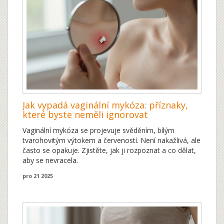
Jak vypadá vaginální mykóza: příznaky,
které byste neměli ignorovat
Vaginální mykóza se projevuje svěděním, bílým
tvarohovitým výtokem a červeností. Není nakažlivá, ale
často se opakuje. Zjistěte, jak ji rozpoznat a co dělat,
aby se nevracela.
pro 21 2025