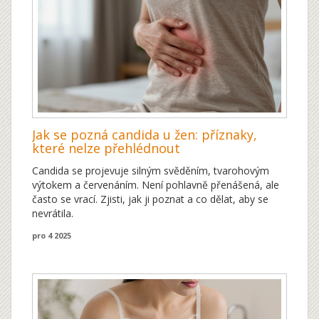
Jak se pozná candida u žen: příznaky,
které nelze přehlédnout
Candida se projevuje silným svěděním, tvarohovým
výtokem a červenáním. Není pohlavně přenášená, ale
často se vrací. Zjisti, jak ji poznat a co dělat, aby se
nevrátila.
pro 4 2025