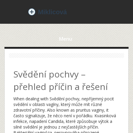
Menu
Svědění pochvy –
přehled příčin a řešení
When dealing with
Svědění pochvy
,
nepříjemný pocit
svědění v oblasti vagíny, který může mít různé
zdravotní příčiny
. Also known as
pruritus vaginy
, it
často signalizuje, že něco není v pořádku.
Kvasinková
infekce
,
napadení Candida, které způsobuje výtok a
silné svědění
je jednou z nejčastějších příčin.
Bakteriální vaginóza
,
nerovnováha přirozené