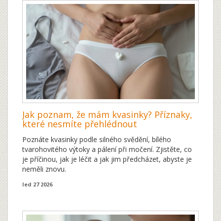
Jak poznam, že mám kvasinky? Příznaky,
které nesmíte přehlédnout
Poznáte kvasinky podle silného svědění, bílého
tvarohovitého výtoky a pálení při močení. Zjistěte, co
je příčinou, jak je léčit a jak jim předcházet, abyste je
neměli znovu.
led 27 2026