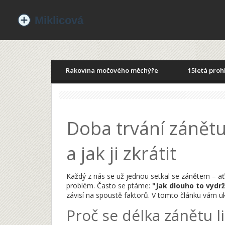
Rakovina močového měchýře
15letá proh
Doba trvání zánětu
a jak ji zkrátit
Každý z nás se už jednou setkal se zánětem – ať
problém. Často se ptáme:
"Jak dlouho to vydrž
závisí na spoustě faktorů. V tomto článku vám uk
Proč se délka zánětu li