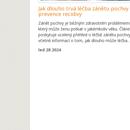
Jak dlouho trvá léčba zánětu pochvy
prevence recidivy
Zánět pochvy je běžným zdravotním problémem
který může ženu potkat v jakémkoliv věku. Článe
poskytuje ucelený přehled o léčbě zánětu pochvy
včetně informací o tom, jak dlouho může léčba
trvat, a nabízí tipy na prevenci opakovaného výsk
led 28 2024
Zvláště se zaměřuje na význam správné hygieny
volby vhodných produktů pro intimní péči a výz
konzultace se zdravotnickým odborníkem.