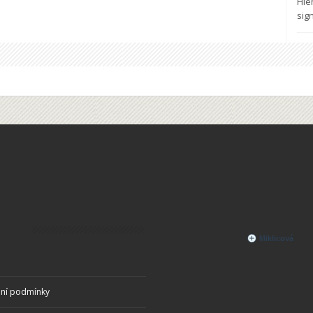
Hle
sig
ní podmínky