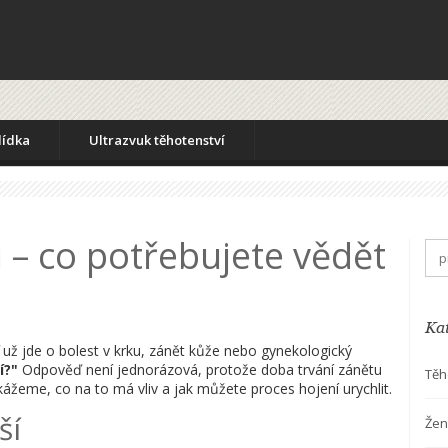
lídka
Ultrazvuk těhotenství
 – co potřebujete vědět
Ka
 už jde o bolest v krku, zánět kůže nebo gynekologický
í?"
Odpověď není jednorázová, protože doba trvání zánětu
Těh
ážeme, co na to má vliv a jak můžete proces hojení urychlit.
ší
Žen