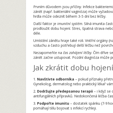
Prvním důvodem jsou
příčiny
. Infekce bakteriemi
zánět (např. bakteriální vaginóza) může vyžadovat
hrdla může odeznít během 3‑5 dní bez léčby.
Další faktor je
imunitní systém
. Silná imunita čas
prodloužit dobu hojení. Stres, špatná strava neb
déle.
Umístění zánětu hraje také roli. Vnitřní orgány (
vzduchu a často potřebují delší léčbu než povrch
Nezapomeňte na
čas zahájení léčby
. Čím dříve s
zánět začne ustupovat. Pozdní diagnóza může pr
Jak zkrátit dobu hojen
1.
Navštivte odborníka
– pokud příznaky přetrv
Gynekolog, dermatolog nebo praktický lékař vám 
2.
Dodržujte předepsanou terapii
– i když se 
antifungálních přípravků. Nedokončená léčba čast
3.
Podpořte imunitu
– dostatek spánku (7‑9 hod
pomáhají tělu bojovat s infekcí rychleji.