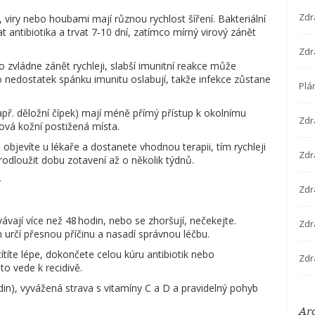
Zdr
, viry nebo houbami mají různou rychlost šíření. Bakteriální
 antibiotika a trvat 7‑10 dní, zatímco mírný virový zánět
Zdr
to zvládne zánět rychleji, slabší imunitní reakce může
o nedostatek spánku imunitu oslabují, takže infekce zůstane
Plá
např. děložní čípek) mají méně přímý přístup k okolnímu
Zdr
ová kožní postižená místa.
e objevíte u lékaře a dostanete vhodnou terapii, tím rychleji
Zdra
odloužit dobu zotavení až o několik týdnů.
í
Zdr
ávají více než 48 hodin, nebo se zhoršují, nečekejte.
Zdr
určí přesnou příčinu a nasadí správnou léčbu.
cítíte lépe, dokončete celou kúru antibiotik nebo
Zdr
o vede k recidivě.
in), vyvážená strava s vitamíny C a D a pravidelný pohyb
Ar