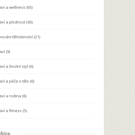
aví a wellness
(65)
aví a plodnost
(43)
nování těhotenství
(21)
aví
(9)
ví a životní styl
(6)
aví a péče o tělo
(6)
aví a rodina
(6)
aví a fitness
(5)
chivy