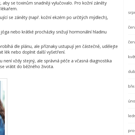
, aby se toxinům snadněji vylučovalo. Pro kožní záněty
 lékařem.
srp
ící se záněty (např. kožní ekzém po určitých mýdlech),
čer
 jóga nebo krátké procházky snižují hormonální hladinu
čer
obíhá dle plánu, ale příznaky ustupují jen částečně, udělejte
 lék nebo doplnit další vyšetření.
kvě
u není vždy stejný, ale správná péče a včasná diagnostika
e vrátit do běžného života.
dub
bře
úno
led
pro