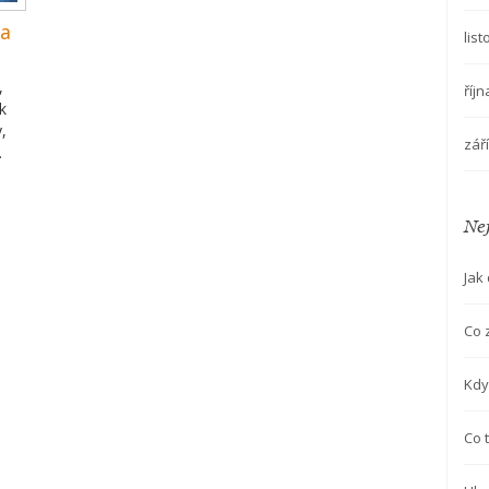
 a
lis
,
říj
k
,
zář
ytu.
,
nam
Nej
Jak
Co 
Kdy
Co 