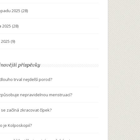
topadu 2025
(28)
na 2025
(28)
í 2025
(9)
novější příspěvky
 dlouho trval nejdelší porod?
způsobuje nepravidelnou menstruací?
 se začíná zkracovat čípek?
to je Kolposkopií?