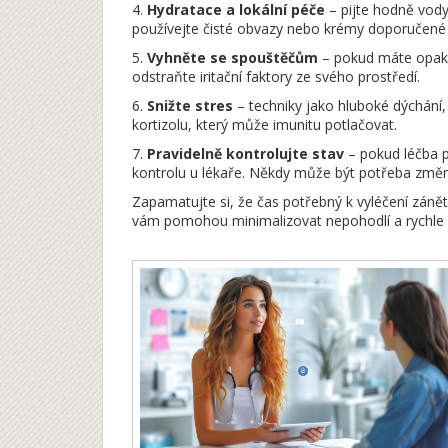
4.
Hydratace a lokální péče
– pijte hodně vody
používejte čisté obvazy nebo krémy doporučené
5.
Vyhněte se spouštěčům
– pokud máte opakuj
odstraňte iritační faktory ze svého prostředí.
6.
Snižte stres
– techniky jako hluboké dýchání,
kortizolu, který může imunitu potlačovat.
7.
Pravidelně kontrolujte stav
– pokud léčba pr
kontrolu u lékaře. Někdy může být potřeba změnit
Zapamatujte si, že čas potřebný k vyléčení zánět
vám pomohou minimalizovat nepohodlí a rychle s