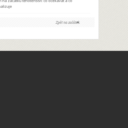
n na začátku těhotenství: co očekávat a co
nalizuje
Zpět na začátek