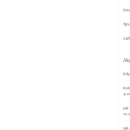
lis
říj
zář
Nej
Kdy
Kol
a c
Jak
co 
Jak