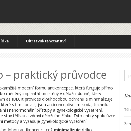
lídka
Ultrazvuk těhotenství
o – praktický průvodce
 okamžitě moderní formu antikoncepce, která funguje přímo
bo měděný implantát umístěný v děložní dutině, který
Ka
own as
IUD
, it provides dlouhodobou ochranu a minimalizuje
 které s tím souvisí, jsou
anticonceptivní metoda
,
technika
Těh
ální i nehormonální přístupy
a
gynekologické vyšetření
,
je stav tělíska a zdraví děložního čípku
. Tyto entity spolu úzce
tivní metody a vyžaduje gynekologické vyšetření.
Žen
uhodobou antikoncepci, což
minimalizuje
riziko