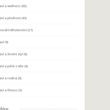
aví a wellness
(65)
aví a plodnost
(43)
nování těhotenství
(21)
aví
(9)
ví a životní styl
(6)
aví a péče o tělo
(6)
aví a rodina
(6)
aví a fitness
(5)
chivy