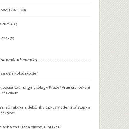
topadu 2025
(28)
na 2025
(28)
í 2025
(9)
novější příspěvky
 se dělá Kolposkopie?
ik pacientek má gynekolog v Praze? Průměry, čekání
o očekávat
 se léčí rakovina děložního čípku? Moderní přístupy a
očekávat
 dlouho trvá léčba plísňové infekce?