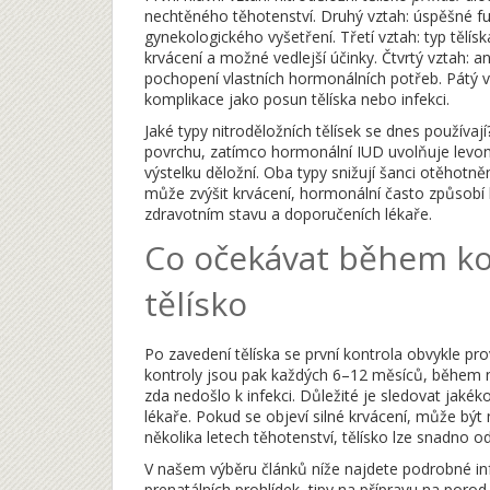
nechtěného těhotenství. Druhý vztah: úspěšné f
gynekologického vyšetření. Třetí vztah: typ těl
krvácení a možné vedlejší účinky. Čtvrtý vztah:
pochopení vlastních hormonálních potřeb. Pátý v
komplikace jako posun tělíska nebo infekci.
Jaké typy nitroděložních tělísek se dnes použív
povrchu, zatímco hormonální IUD uvolňuje levono
výstelku děložní. Oba typy snižují šanci otěhotn
může zvýšit krvácení, hormonální často způsobí le
zdravotním stavu a doporučeních lékaře.
Co očekávat během kon
tělísko
Po zavedení tělíska se první kontrola obvykle pr
kontroly jsou pak každých 6–12 měsíců, během ni
zda nedošlo k infekci. Důležité je sledovat jaké
lékaře. Pokud se objeví silné krvácení, může být 
několika letech těhotenství, tělísko lze snadno
V našem výběru článků níže najdete podrobné inf
prenatálních prohlídek, tipy na přípravu na porod