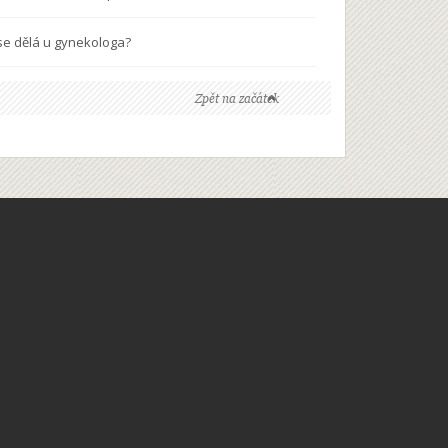
se dělá u gynekologa?
Zpět na začátek