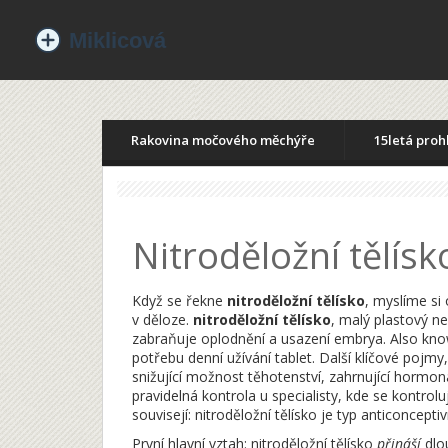
Rakovina močového měchýře
15letá proh
Nitroděložní tělísk
Když se řekne
nitroděložní tělísko
, myslíme si
v děloze.
nitroděložní tělísko
,
malý plastový ne
zabraňuje oplodnění a usazení embrya
. Also kn
potřebu denní užívání tablet. Další klíčové pojmy,
snižující možnost těhotenství, zahrnující hormon
pravidelná kontrola u specialisty, kde se kontrolu
souvisejí: nitroděložní tělísko je typ anticoncep
První hlavní vztah: nitroděložní tělísko
přináší
dlo