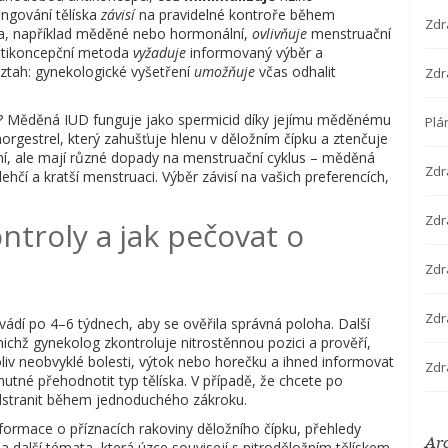
ungování tělíska
závisí
na pravidelné kontroře během
Zdr
íska, například měděné nebo hormonální,
ovlivňuje
menstruační
 antikoncepční metoda
vyžaduje
informovaný výběr a
ztah: gynekologické vyšetření
umožňuje
včas odhalit
Zdr
ají? Měděná IUD funguje jako spermicid díky jejímu měděnému
Plá
rgestrel, který zahušťuje hlenu v děložním čípku a ztenčuje
ění, ale mají různé dopady na menstruační cyklus – měděná
Zdr
hčí a kratší menstruaci. Výběr závisí na vašich preferencích,
Zdra
troly a jak pečovat o
Zdr
Zdr
ovádí po 4–6 týdnech, aby se ověřila správná poloha. Další
chž gynekolog zkontroluje nitrostěnnou pozici a prověří,
koliv neobvyklé bolesti, výtok nebo horečku a ihned informovat
Zdr
nutné přehodnotit typ tělíska. V případě, že chcete po
 odstranit během jednoduchého zákroku.
ormace o příznacích rakoviny děložního čípku, přehledy
Ar
 a další témata, která úzce souvisejí s nitroděložním tělískem