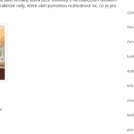
 praktické rady, které vám pomohou rozhodnout se, co je pro
srp
čer
čer
kvě
dub
bře
úno
si
led
pro