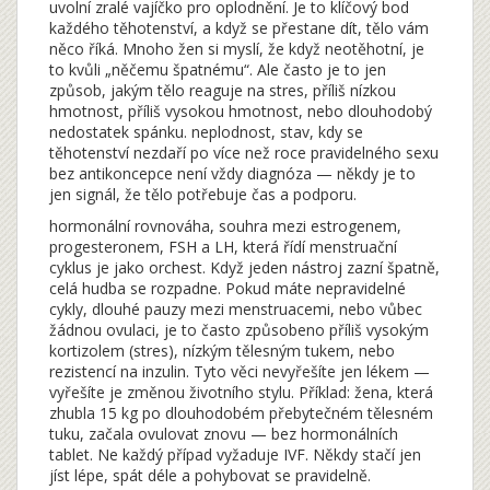
uvolní zralé vajíčko pro oplodnění
. Je to klíčový bod
každého těhotenství, a když se přestane dít, tělo vám
něco říká.
Mnoho žen si myslí, že když neotěhotní, je
to kvůli „něčemu špatnému“. Ale často je to jen
způsob, jakým tělo reaguje na stres, příliš nízkou
hmotnost, příliš vysokou hmotnost, nebo dlouhodobý
nedostatek spánku.
neplodnost
,
stav, kdy se
těhotenství nezdaří po více než roce pravidelného sexu
bez antikoncepce
není vždy diagnóza — někdy je to
jen signál, že tělo potřebuje čas a podporu.
hormonální rovnováha
,
souhra mezi estrogenem,
progesteronem, FSH a LH, která řídí menstruační
cyklus
je jako orchest. Když jeden nástroj zazní špatně,
celá hudba se rozpadne. Pokud máte nepravidelné
cykly, dlouhé pauzy mezi menstruacemi, nebo vůbec
žádnou ovulaci, je to často způsobeno příliš vysokým
kortizolem (stres), nízkým tělesným tukem, nebo
rezistencí na inzulin. Tyto věci nevyřešíte jen lékem —
vyřešíte je změnou životního stylu. Příklad: žena, která
zhubla 15 kg po dlouhodobém přebytečném tělesném
tuku, začala ovulovat znovu — bez hormonálních
tablet. Ne každý případ vyžaduje IVF. Někdy stačí jen
jíst lépe, spát déle a pohybovat se pravidelně.