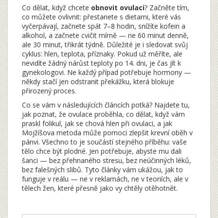
Co dělat, když chcete
obnovit ovulaci
? Začněte tím,
co můžete ovlivnit: přestanete s dietami, které vás
vyčerpávají, začnete spát 7–8 hodin, snížíte kofein a
alkohol, a začnete cvičit mírně — ne 60 minut denně,
ale 30 minut, třikrát týdně. Důležité je i sledovat svůj
cyklus: hlen, teplota, příznaky. Pokud už měříte, ale
nevidíte žádný nárůst teploty po 14. dni, je čas jít k
gynekologovi. Ne každý případ potřebuje hormony —
někdy stačí jen odstranit překážku, která blokuje
přirozený proces.
Co se vám v následujících článcích potká? Najdete tu,
jak poznat, že ovulace proběhla, co dělat, když vám
praskl folikul, jak se chová hlen při ovulaci, a jak
Mojžíšova metoda může pomoci zlepšit krevní oběh v
pánvi. Všechno to je součástí stejného příběhu: vaše
tělo chce být plodné. Jen potřebuje, abyste mu dali
šanci — bez přehnaného stresu, bez neúčinných léků,
bez falešných slibů. Tyto články vám ukážou, jak to
funguje v reálu — ne v reklamách, ne v teoriích, ale v
tělech žen, které přesně jako vy chtěly otěhotnět.