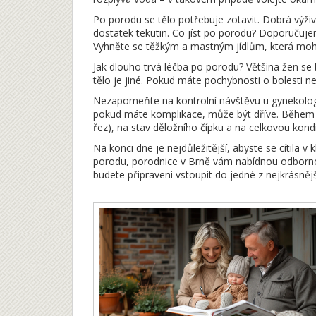
Po porodu se tělo potřebuje zotavit. Dobrá výživa
dostatek tekutin. Co jíst po porodu? Doporučuje
Vyhněte se těžkým a mastným jídlům, která moh
Jak dlouho trvá léčba po porodu? Většina žen se 
tělo je jiné. Pokud máte pochybnosti o bolesti 
Nezapomeňte na kontrolní návštěvu u gynekologa 
pokud máte komplikace, může být dříve. Během n
řez), na stav děložního čípku a na celkovou kondi
Na konci dne je nejdůležitější, abyste se cítila v
porodu, porodnice v Brně vám nabídnou odbornou
budete připraveni vstoupit do jedné z nejkrásně