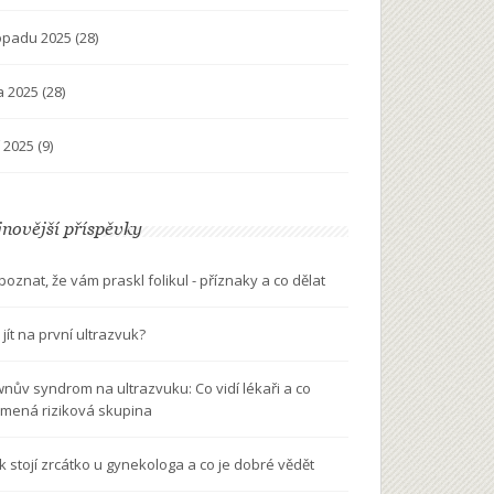
topadu 2025
(28)
na 2025
(28)
í 2025
(9)
novější příspěvky
 poznat, že vám praskl folikul - příznaky a co dělat
jít na první ultrazvuk?
nův syndrom na ultrazvuku: Co vidí lékaři a co
mená riziková skupina
ik stojí zrcátko u gynekologa a co je dobré vědět