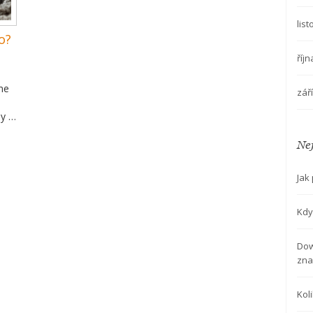
lis
o?
říj
me
zář
y je
mít
Nej
Jak
Kdy 
Dow
zna
Kol