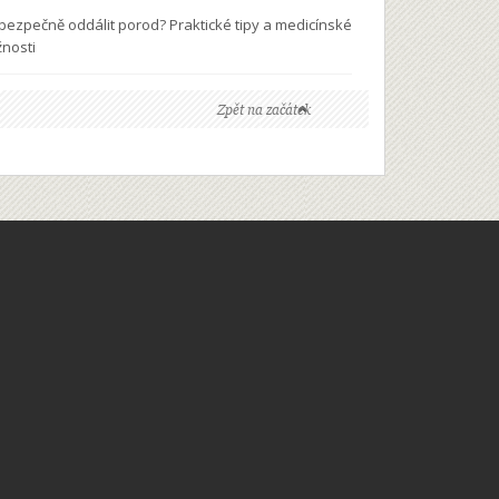
 bezpečně oddálit porod? Praktické tipy a medicínské
nosti
Zpět na začátek