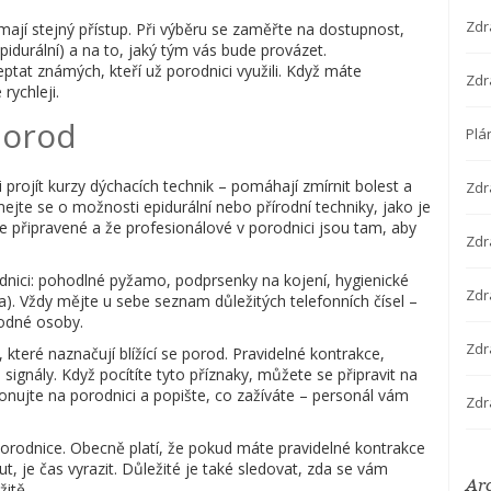
Zdr
mají stejný přístup. Při výběru se zaměřte na dostupnost,
idurální) a na to, jaký tým vás bude provázet.
tat známých, kteří už porodnici využili. Když máte
Zdr
rychleji.
porod
Plá
i projít kurzy dýchacích technik – pomáhají zmírnit bolest a
Zdr
mejte se o možnosti epidurální nebo přírodní techniky, jako je
e připravené a že profesionálové v porodnici jsou tam, aby
Zdra
dnici: pohodlné pyžamo, podprsenky na kojení, hygienické
Zdr
. Vždy mějte u sebe seznam důležitých telefonních čísel –
odné osoby.
Zdr
, které naznačují blížící se porod. Pravidelné kontrakce,
 signály. Když pocítíte tyto příznaky, můžete se připravit na
fonujte na porodnici a popište, co zažíváte – personál vám
Zdr
 porodnice. Obecně platí, že pokud máte pravidelné kontrakce
ut, je čas vyrazit. Důležité je také sledovat, zda se vám
Ar
itě.