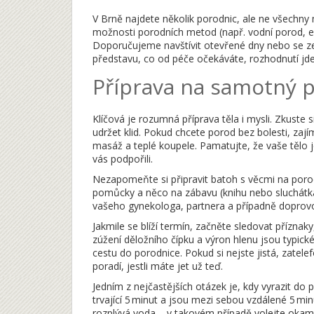
V Brně najdete několik porodnic, ale ne všechny 
možnosti porodních metod (např. vodní porod, ep
Doporučujeme navštívit otevřené dny nebo se zep
představu, co od péče očekáváte, rozhodnutí jde 
Příprava na samotný 
Klíčová je rozumná příprava těla i mysli. Zkuste s
udržet klid. Pokud chcete porod bez bolesti, zají
masáž a teplé koupele. Pamatujte, že vaše tělo j
vás podpořili.
Nezapomeňte si připravit batoh s věcmi na poro
pomůcky a něco na zábavu (knihu nebo sluchátka)
vašeho gynekologa, partnera a případně doprov
Jakmile se blíží termín, začněte sledovat příznaky
zúžení děložního čípku a výron hlenu jsou typické
cestu do porodnice. Pokud si nejste jistá, zatele
poradí, jestli máte jet už teď.
Jedním z nejčastějších otázek je, kdy vyrazit do
trvající 5 minut a jsou mezi sebou vzdálené 5 min
rozplývá voda – v takovém případě volejte okamž