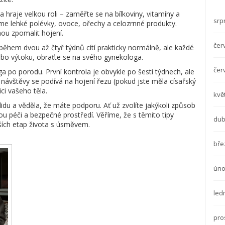
 hraje velkou roli – zaměřte se na bílkoviny, vitamíny a
srp
me lehké polévky, ovoce, ořechy a celozrnné produkty.
ou zpomalit hojení.
čer
během dvou až čtyř týdnů cítí prakticky normálně, ale každé
nebo výtoku, obraťte se na svého gynekologa.
čer
po porodu. První kontrola je obvykle po šesti týdnech, ale
ávštěvy se podívá na hojení řezu (pokud jste měla císařský
ci vašeho těla.
kvě
 klidu a věděla, že máte podporu. Ať už zvolíte jakýkoli způsob
 péči a bezpečné prostředí. Věříme, že s těmito tipy
dub
jších etap života s úsměvem.
bře
úno
led
pro