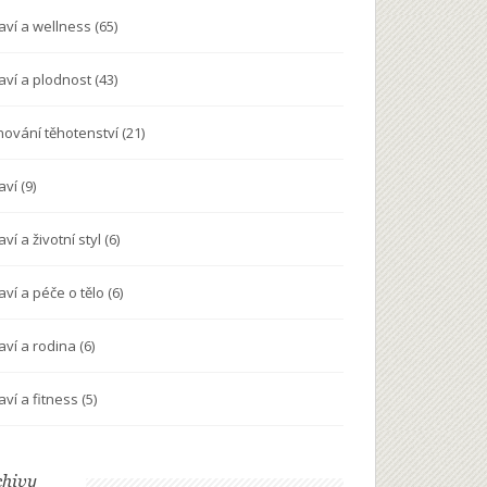
aví a wellness
(65)
aví a plodnost
(43)
nování těhotenství
(21)
aví
(9)
ví a životní styl
(6)
aví a péče o tělo
(6)
aví a rodina
(6)
aví a fitness
(5)
chivy