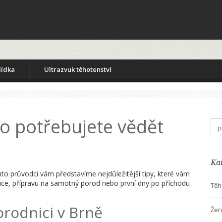
lídka
Ultrazvuk těhotenství
o potřebujete vědět
Ka
mto průvodci vám představíme nejdůležitější tipy, které vám
dnice, přípravu na samotný porod nebo první dny po příchodu
Těh
orodnici v Brně
Žen