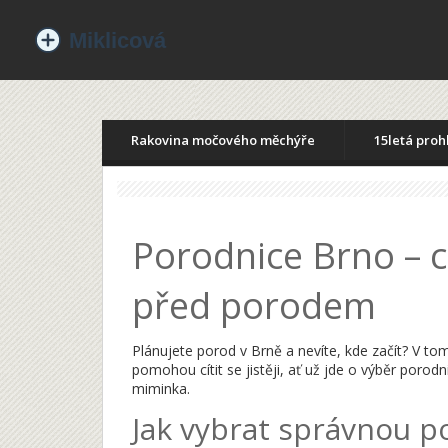
Rakovina močového měchýře
15letá proh
Porodnice Brno – c
před porodem
Plánujete porod v Brně a nevíte, kde začít? V to
pomohou cítit se jistěji, ať už jde o výběr poro
miminka.
Jak vybrat správnou p