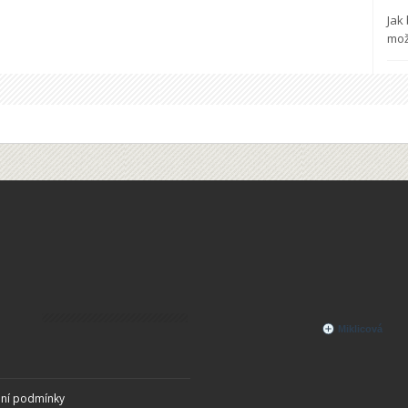
Jak
mož
ní podmínky