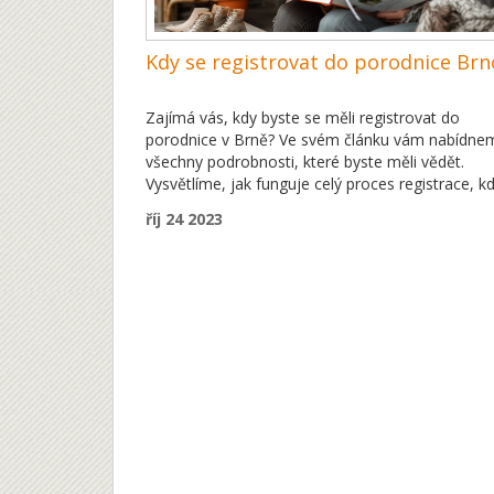
Kdy se registrovat do porodnice Brn
Zajímá vás, kdy byste se měli registrovat do
porodnice v Brně? Ve svém článku vám nabídne
všechny podrobnosti, které byste měli vědět.
Vysvětlíme, jak funguje celý proces registrace, kd
nejlepší dobu pro registraci a co vše je potřeba 
říj 24 2023
připraveno. Už se nemusíte obávat, že byste na
něco zapomněli. Společně se na tento velký
okamžik připravíme!