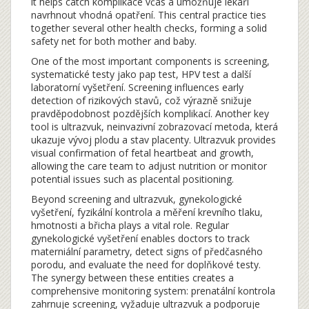
it helps catch komplikace včas a umožňuje lékaři
navrhnout vhodná opatření. This central practice ties
together several other health checks, forming a solid
safety net for both mother and baby.
One of the most important components is
screening
,
systematické testy jako pap test, HPV test a další
laboratorní vyšetření
. Screening influences early
detection of rizikových stavů, což výrazně snižuje
pravděpodobnost pozdějších komplikací. Another key
tool is
ultrazvuk
,
neinvazivní zobrazovací metoda, která
ukazuje vývoj plodu a stav placenty
. Ultrazvuk provides
visual confirmation of fetal heartbeat and growth,
allowing the care team to adjust nutrition or monitor
potential issues such as placental positioning.
Beyond screening and ultrazvuk,
gynekologické
vyšetření
,
fyzikální kontrola a měření krevního tlaku,
hmotnosti a břicha
plays a vital role. Regular
gynekologické vyšetření enables doctors to track
materniální parametry, detect signs of předčasného
porodu, and evaluate the need for doplňkové testy.
The synergy between these entities creates a
comprehensive monitoring system: prenatální kontrola
zahrnuje screening, vyžaduje ultrazvuk a podporuje