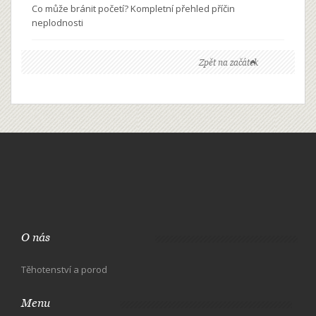
Co může bránit početí? Kompletní přehled příčin
neplodnosti
Zpět na začátek
O nás
Těhotenství a porod
Menu