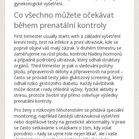
gynekologické vyšetření.
Co všechno můžete očekávat
během prenatální kontroly
First trimester usually starts with a základní vyšetření:
krevní testy, test na infekce a první ultrazvuk, kde se
poprvé objeví váš malý zázrak. V druhém trimestru se
zaměřujeme na růst plodu, kontrolu hladiny hormonů
a případně podrobný ultrazvuk, který odhalí struktury
orgánů. Third trimester je pak o sledování polohy
plodu, připravenosti dělohy a připravenosti na porod –
často se provádí testy jako glukózový screening, který
odhalí riziko gestózního diabetu. Každý návštěvník
může dostat i rady ohledně výživy, fyzické aktivity a
stresu, protože životní styl přímo ovlivňuje výsledky
prenatální kontroly.
Pro ženy s rizikovým těhotenstvím se přidává speciální
monitoring, například častější ultrazvuková vyšetření
nebo doplňkové testy na genetické abnormality. V praxi
se často setkáváme s otázkami o tom, kdy volat
porodnici – tady se ujme role nejen lékař, ale i vaše