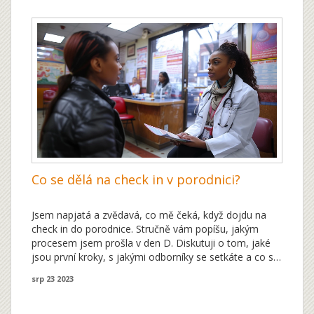
Co se dělá na check in v porodnici?
Jsem napjatá a zvědavá, co mě čeká, když dojdu na
check in do porodnice. Stručně vám popíšu, jakým
procesem jsem prošla v den D. Diskutuji o tom, jaké
jsou první kroky, s jakými odborníky se setkáte a co si
s sebou přinést. Doufám, že tato informace uklidní
srp 23 2023
vaše mysli a pomůže vám připravit se na ten velký den.