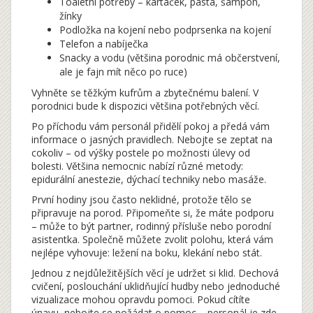
Toaletní potřeby – kartáček, pasta, šampon,
žínky
Podložka na kojení nebo podprsenka na kojení
Telefon a nabíječka
Snacky a vodu (většina porodnic má občerstvení,
ale je fajn mít něco po ruce)
Vyhněte se těžkým kufrům a zbytečnému balení. V
porodnici bude k dispozici většina potřebných věcí.
Po příchodu vám personál přidělí pokoj a předá vám
informace o jasných pravidlech. Nebojte se zeptat na
cokoliv – od výšky postele po možnosti úlevy od
bolesti. Většina nemocnic nabízí různé metody:
epidurální anestezie, dýchací techniky nebo masáže.
První hodiny jsou často neklidné, protože tělo se
připravuje na porod. Připomeňte si, že máte podporu
– může to být partner, rodinný přísluše nebo porodní
asistentka. Společně můžete zvolit polohu, která vám
nejlépe vyhovuje: ležení na boku, klekání nebo stát.
Jednou z nejdůležitějších věcí je udržet si klid. Dechová
cvičení, poslouchání uklidňující hudby nebo jednoduché
vizualizace mohou opravdu pomoci. Pokud cítíte
únavu, nebojte se požádat o pomoc – personál je zde,