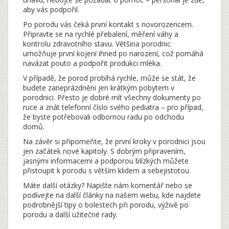
aby vás podpořil.
Po porodu vás čeká první kontakt s novorozencem.
Připravte se na rychlé přebalení, měření váhy a
kontrolu zdravotního stavu. Většina porodnic
umožňuje první kojení ihned po narození, což pomáhá
navázat pouto a podpořit produkci mléka.
V případě, že porod probíhá rychle, může se stát, že
budete zaneprázdněni jen krátkým pobytem v
porodnici. Přesto je dobré mít všechny dokumenty po
ruce a znát telefonní číslo svého pediatra – pro případ,
že byste potřebovali odbornou radu po odchodu
domů.
Na závěr si připomeňte, že první kroky v porodnici jsou
jen začátek nové kapitoly. S dobrým připravením,
jasnými informacemi a podporou blízkých můžete
přistoupit k porodu s větším klidem a sebejistotou.
Máte další otázky? Napište nám komentář nebo se
podívejte na další články na našem webu, kde najdete
podrobnější tipy o bolestech při porodu, výživě po
porodu a další užitečné rady.