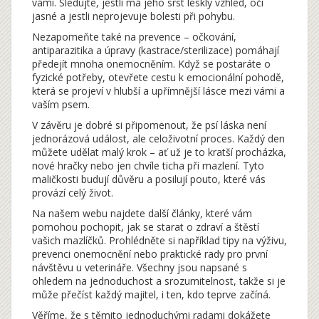
vámi. Sledujte, jestli má jeho srst lesklý vzhled, oči
jasné a jestli neprojevuje bolesti při pohybu.
Nezapomeňte také na prevence – očkování,
antiparazitika a úpravy (kastrace/sterilizace) pomáhají
předejít mnoha onemocněním. Když se postaráte o
fyzické potřeby, otevřete cestu k emocionální pohodě,
která se projeví v hlubší a upřímnější lásce mezi vámi a
vaším psem.
V závěru je dobré si připomenout, že psí láska není
jednorázová událost, ale celoživotní proces. Každý den
můžete udělat malý krok – ať už je to kratší procházka,
nové hračky nebo jen chvíle ticha při mazlení. Tyto
maličkosti budují důvěru a posilují pouto, které vás
provází celý život.
Na našem webu najdete další články, které vám
pomohou pochopit, jak se starat o zdraví a štěstí
vašich mazlíčků. Prohlédněte si například tipy na výživu,
prevenci onemocnění nebo praktické rady pro první
návštěvu u veterináře. Všechny jsou napsané s
ohledem na jednoduchost a srozumitelnost, takže si je
může přečíst každý majitel, i ten, kdo teprve začíná.
Věříme, že s těmito jednoduchými radami dokážete