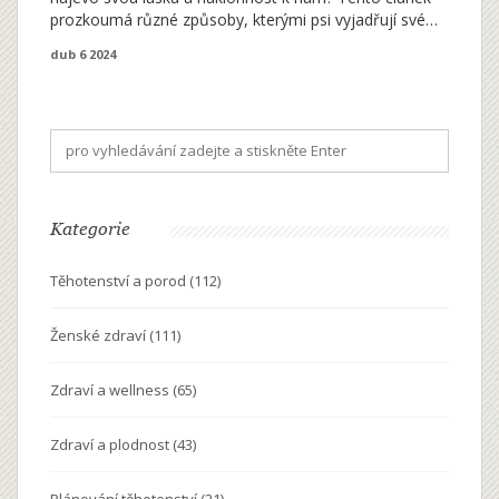
prozkoumá různé způsoby, kterými psi vyjadřují své
city, od mazlení a líbání po vrtění ocasem a
dub 6 2024
kontaktního zraku. Naučíme se, jak tyto signály
správně interpretovat a jak můžeme oplácet jejich
lásku, abychom posílili naše vazby.
Kategorie
Těhotenství a porod
(112)
Ženské zdraví
(111)
Zdraví a wellness
(65)
Zdraví a plodnost
(43)
Plánování těhotenství
(21)