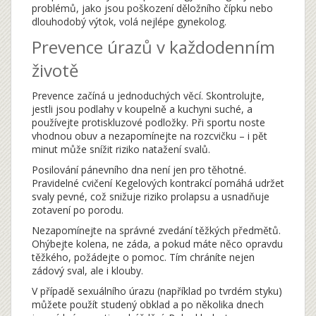
problémů, jako jsou poškození děložního čípku nebo
dlouhodobý výtok, volá nejlépe gynekolog.
Prevence úrazů v každodenním
životě
Prevence začíná u jednoduchých věcí. Skontrolujte,
jestli jsou podlahy v koupelně a kuchyni suché, a
používejte protiskluzové podložky. Při sportu noste
vhodnou obuv a nezapomínejte na rozcvičku – i pět
minut může snížit riziko natažení svalů.
Posilování pánevního dna není jen pro těhotné.
Pravidelné cvičení Kegelových kontrakcí pomáhá udržet
svaly pevné, což snižuje riziko prolapsu a usnadňuje
zotavení po porodu.
Nezapomínejte na správné zvedání těžkých předmětů.
Ohýbejte kolena, ne záda, a pokud máte něco opravdu
těžkého, požádejte o pomoc. Tím chráníte nejen
zádový sval, ale i klouby.
V případě sexuálního úrazu (například po tvrdém styku)
můžete použít studený obklad a po několika dnech