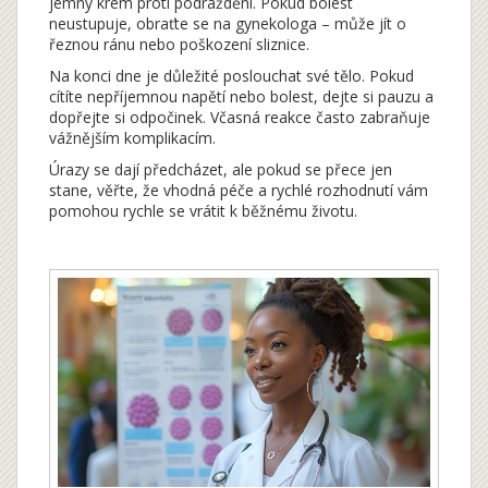
jemný krém proti podráždění. Pokud bolest
neustupuje, obraťte se na gynekologa – může jít o
řeznou ránu nebo poškození sliznice.
Na konci dne je důležité poslouchat své tělo. Pokud
cítíte nepříjemnou napětí nebo bolest, dejte si pauzu a
dopřejte si odpočinek. Včasná reakce často zabraňuje
vážnějším komplikacím.
Úrazy se dají předcházet, ale pokud se přece jen
stane, věřte, že vhodná péče a rychlé rozhodnutí vám
pomohou rychle se vrátit k běžnému životu.