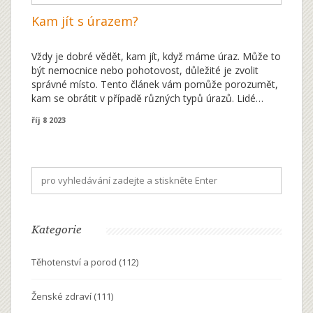
Kam jít s úrazem?
Vždy je dobré vědět, kam jít, když máme úraz. Může to
být nemocnice nebo pohotovost, důležité je zvolit
správné místo. Tento článek vám pomůže porozumět,
kam se obrátit v případě různých typů úrazů. Lidé
často podceňují tuto problematiku, ale já vám
říj 8 2023
poskytnu důležité informace, které by vám mohly
zachránit život. Nebojte se, společně to zvládneme.
Kategorie
Těhotenství a porod
(112)
Ženské zdraví
(111)