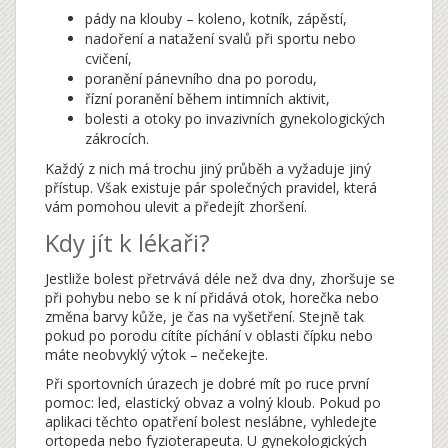
pády na klouby – koleno, kotník, zápěstí,
nadoření a natažení svalů při sportu nebo
cvičení,
poranění pánevního dna po porodu,
řízní poranění během intimních aktivit,
bolesti a otoky po invazivních gynekologických
zákrocích.
Každý z nich má trochu jiný průběh a vyžaduje jiný
přístup. Však existuje pár společných pravidel, která
vám pomohou ulevit a předejít zhoršení.
Kdy jít k lékaři?
Jestliže bolest přetrvává déle než dva dny, zhoršuje se
při pohybu nebo se k ní přidává otok, horečka nebo
změna barvy kůže, je čas na vyšetření. Stejně tak
pokud po porodu cítíte píchání v oblasti čípku nebo
máte neobvyklý výtok – nečekejte.
Při sportovních úrazech je dobré mít po ruce první
pomoc: led, elastický obvaz a volný kloub. Pokud po
aplikaci těchto opatření bolest neslábne, vyhledejte
ortopeda nebo fyzioterapeuta. U gynekologických