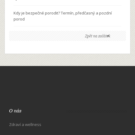
Kdy je bezpečné porodit? Termín, předčasný a pozdní
porod
Zpět na začátek
O nás
Zdraví a wellness