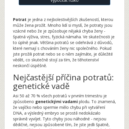
Vypočítat riziko
Potrat
je jedna z nejbolestivějších zkušeností, kterou
může žena prožít. Mnoho lidí si myslí, že potraty jsou
vzácné nebo že je způsobuje nějaká chyba ženy -
špatná výživa, stres, fyzická námaha. Ve skutečnosti je
to úplně jinak. Většina potratů se odehrává z důvodů,
které nemají s chováním ženy nic společného. Pokud
jste prožili potrat nebo se o něm zajímáte, je důležité
vědět, co skutečně stojí za tím, že těhotenství
neskončí úspěšně.
Nejčastější příčina potratů:
genetické vadě
Asi 50 až 70 % všech potratů v prvním trimestru je
způsobeno
genetickými vadami
plodu. To znamená,
že vajíčko nebo spermie mělo chybu při vytváření
DNA, a výsledný embryo se prostě nedokázalo
správně vyvíjet. Tyto chyby jsou náhodné - nejsou
dědičné, nejsou způsobené tím, že jste jedli špatně,