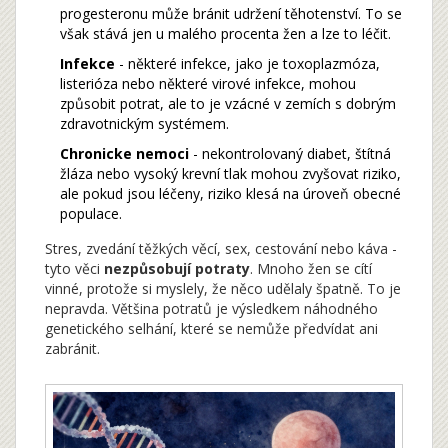
progesteronu může bránit udržení těhotenství. To se
však stává jen u malého procenta žen a lze to léčit.
Infekce
- některé infekce, jako je toxoplazmóza,
listerióza nebo některé virové infekce, mohou
způsobit potrat, ale to je vzácné v zemích s dobrým
zdravotnickým systémem.
Chronicke nemoci
- nekontrolovaný diabet, štítná
žláza nebo vysoký krevní tlak mohou zvyšovat riziko,
ale pokud jsou léčeny, riziko klesá na úroveň obecné
populace.
Stres, zvedání těžkých věcí, sex, cestování nebo káva -
tyto věci
nezpůsobují potraty
. Mnoho žen se cítí
vinné, protože si myslely, že něco udělaly špatně. To je
nepravda. Většina potratů je výsledkem náhodného
genetického selhání, které se nemůže předvídat ani
zabránit.