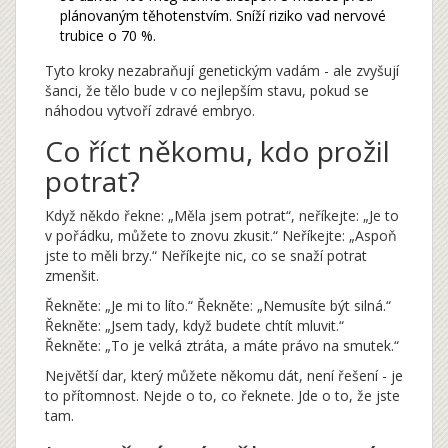
plánovaným těhotenstvím. Sníží riziko vad nervové
trubice o 70 %.
Tyto kroky nezabraňují genetickým vadám - ale zvyšují
šanci, že tělo bude v co nejlepším stavu, pokud se
náhodou vytvoří zdravé embryo.
Co říct někomu, kdo prožil
potrat?
Když někdo řekne: „Měla jsem potrat“, neříkejte: „Je to
v pořádku, můžete to znovu zkusit.“ Neříkejte: „Aspoň
jste to měli brzy.“ Neříkejte nic, co se snaží potrat
zmenšit.
Řekněte: „Je mi to líto.“ Řekněte: „Nemusíte být silná.“
Řekněte: „Jsem tady, když budete chtít mluvit.“
Řekněte: „To je velká ztráta, a máte právo na smutek.“
Největší dar, který můžete někomu dát, není řešení - je
to přítomnost. Nejde o to, co řeknete. Jde o to, že jste
tam.