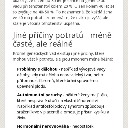
ukázaly, že u žen do 35 let je šance na genetickou
vadu při těhotenství kolem 20 %. U žen kolem 40 let se
to zvyšuje na 40-50 %. To neznamená, že každá žena
ve 40 má potrat - znamená to, že riziko je vyšší, ale
stále je většina těhotenství úspěšná.
Jiné příčiny potratů - méně
časté, ale reálné
Kromě genetických vad existují i jiné příčiny, které
mohou vést k potratu, ale jsou mnohem méně běžné:
Problémy s dělohou
- například vývojové vady
dělohy, kdy má děloha nepravidelný tvar, nebo
přítomnost fibromů, které brání správnému
upevnění plodu.
Autoimunitní poruchy
- některé ženy mají tělo,
které nesprávně útočí na vlastní těhotenství.
Například antifosfolipidový syndrom způsobuje
srážení krve v placentě a omezuje přísun kyslíku a
živin.
Hormonální nerovnováha
- nedostatek