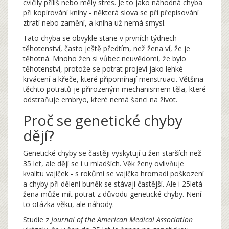
cvičily příliš nebo měly stres. Je to jako náhodná chyba
při kopírování knihy - některá slova se při přepisování
ztratí nebo zamění, a kniha už nemá smysl.
Tato chyba se obvykle stane v prvních týdnech
těhotenství, často ještě předtím, než žena ví, že je
těhotná. Mnoho žen si vůbec neuvědomí, že bylo
těhotenství, protože se potrat projeví jako lehké
krvácení a křeče, které připomínají menstruaci. Většina
těchto potratů je přirozeným mechanismem těla, které
odstraňuje embryo, které nemá šanci na život.
Proč se genetické chyby
dějí?
Genetické chyby se častěji vyskytují u žen starších než
35 let, ale dějí se i u mladších. Věk ženy ovlivňuje
kvalitu vajíček - s rokůmi se vajíčka hromadí poškození
a chyby při dělení buněk se stávají častější. Ale i 25letá
žena může mít potrat z důvodu genetické chyby. Není
to otázka věku, ale náhody.
Studie z
Journal of the American Medical Association