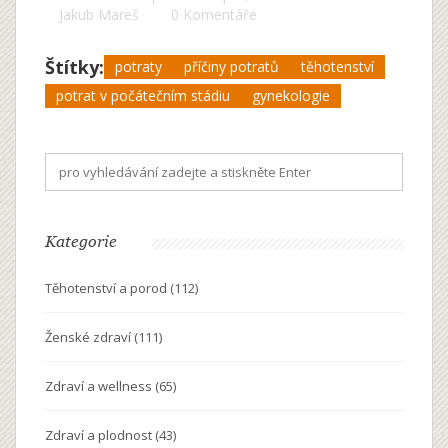
Jakub Mareš
0 Komentáře
Štítky:
potraty
příčiny potratů
těhotenství
potrat v počátečním stádiu
gynekologie
Kategorie
Těhotenství a porod
(112)
Ženské zdraví
(111)
Zdraví a wellness
(65)
Zdraví a plodnost
(43)