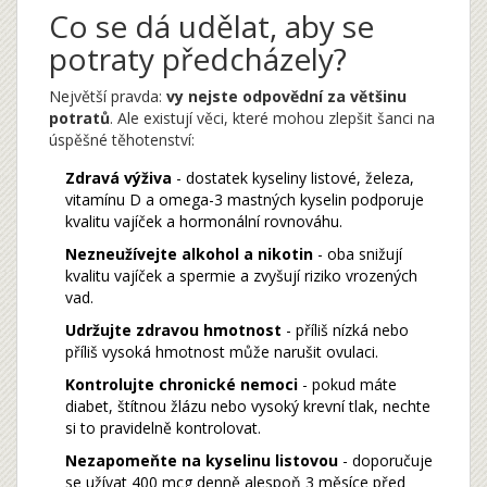
Co se dá udělat, aby se
potraty předcházely?
Největší pravda:
vy nejste odpovědní za většinu
potratů
. Ale existují věci, které mohou zlepšit šanci na
úspěšné těhotenství:
Zdravá výživa
- dostatek kyseliny listové, železa,
vitamínu D a omega-3 mastných kyselin podporuje
kvalitu vajíček a hormonální rovnováhu.
Nezneužívejte alkohol a nikotin
- oba snižují
kvalitu vajíček a spermie a zvyšují riziko vrozených
vad.
Udržujte zdravou hmotnost
- příliš nízká nebo
příliš vysoká hmotnost může narušit ovulaci.
Kontrolujte chronické nemoci
- pokud máte
diabet, štítnou žlázu nebo vysoký krevní tlak, nechte
si to pravidelně kontrolovat.
Nezapomeňte na kyselinu listovou
- doporučuje
se užívat 400 mcg denně alespoň 3 měsíce před