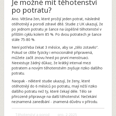
Je možné mít těhotenství
po potratu?
Ano. Většina žen, které prožijí jeden potrat, následně
otěhotnějí a porodí zdravé dítě. Studie z UK ukazují, že
po jednom potratu je šance na úspěšné těhotenství v
příštím cyklu kolem 85 %. Po dvou potratech je šance
stále 75-80 %.
Není potřeba čekat 3 měsíce, aby se „tělo zotavilo“.
Pokud se cítíte fyzicky i emocionálně připravená,
můžete začít znovu hned po první menstruaci.
Neexistuje žádný důkaz, že krátký interval mezi
potratem a novým těhotenstvím zvyšuje riziko dalšího
potratu.
Naopak - některé studie ukazují, že ženy, které
otěhotnějí do 6 měsíců po potratu, mají nižší riziko
dalšího potratu než ty, které čekají déle. Tělo se
přirozeně připravuje na další těhotenství. Nečekání
neznamená zanedbání - znamená důvěru v přírodu.
Těhotenství a porod
pro, 2 2025