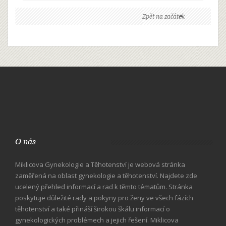
Zpět na začátek
O nás
Miklicova Gynekologie a Těhotenství je webová stránka
zaměřená na oblast gynekologie a těhotenství. Najdete zde
ucelený přehled informací a rad k těmto tématům. Stránka
poskytuje důležité rady a pokyny pro ženy ve všech fázích
těhotenství a také přináší širokou škálu informací o
gynekologických problémech a jejich řešení. Miklicova