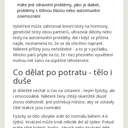
máte jiné zdravotní problémy, jako je diabet,
problémy s štítnou žlázou nebo autoimunitní
onemocnění
Vyšetření může zahrnovat krevní testy na hormony,
genetické testy obou partnerů, ultrazvuk dělohy nebo
testy na autoimunitní protilátky. Ale i když se příčina
najde, neznamená to, že se dá všechno napravit.
Některé příčiny jsou neřešitelné - a to je v pořádku.
Mnoho párů přijde na to, že i bez přesného vysvětlení
mohou mít šanci na úspěšné těhotenství.
Co dělat po potratu - tělo i
duše
Je důležité nechat si čas na zotavení - nejen fyzicky, ale
i emocionálně. Některé ženy chtějí okamžitě zkusit
znovu otěhotnět. Jiné potřebují měsíce, aby se zotavily.
Obě reakce jsou normální.
Fyzicky se tělo obvykle vrátí do normálu během 4-6
týdnů. Krvácení může trvat několik dní až týden. Pokud
máte silné bolesti, horko, zápach nebo krvácení déle