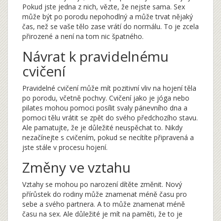
Pokud jste jedna z nich, vězte, že nejste sama. Sex
může být po porodu nepohodlný a může trvat nějaký
čas, než se vaše tělo zase vrátí do normálu. To je zcela
přirozené a není na tom nic špatného.
Návrat k pravidelnému
cvičení
Pravidelné cvičení může mít pozitivní vliv na hojení těla
po porodu, včetně pochvy. Cvičení jako je jóga nebo
pilates mohou pomoci posílit svaly pánevního dna a
pomoci tělu vrátit se zpět do svého předchozího stavu.
Ale pamatujte, že je důležité neuspěchat to. Nikdy
nezačínejte s cvičením, pokud se necítíte připravená a
jste stále v procesu hojení.
Změny ve vztahu
Vztahy se mohou po narození dítěte změnit. Nový
přírůstek do rodiny může znamenat méně času pro
sebe a svého partnera. A to může znamenat méně
času na sex. Ale důležité je mít na paměti, že to je