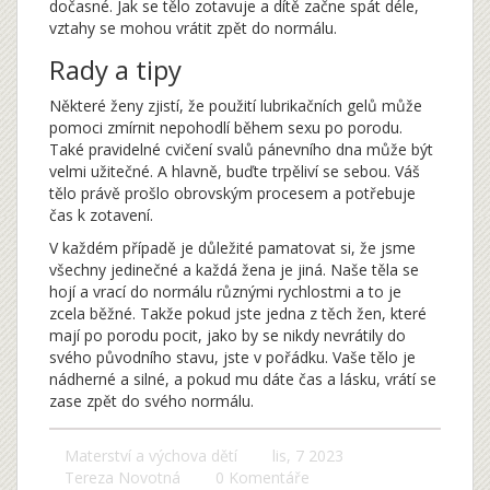
dočasné. Jak se tělo zotavuje a dítě začne spát déle,
vztahy se mohou vrátit zpět do normálu.
Rady a tipy
Některé ženy zjistí, že použití lubrikačních gelů může
pomoci zmírnit nepohodlí během sexu po porodu.
Také pravidelné cvičení svalů pánevního dna může být
velmi užitečné. A hlavně, buďte trpěliví se sebou. Váš
tělo právě prošlo obrovským procesem a potřebuje
čas k zotavení.
V každém případě je důležité pamatovat si, že jsme
všechny jedinečné a každá žena je jiná. Naše těla se
hojí a vrací do normálu různými rychlostmi a to je
zcela běžné. Takže pokud jste jedna z těch žen, které
mají po porodu pocit, jako by se nikdy nevrátily do
svého původního stavu, jste v pořádku. Vaše tělo je
nádherné a silné, a pokud mu dáte čas a lásku, vrátí se
zase zpět do svého normálu.
Materství a výchova dětí
lis, 7 2023
Tereza Novotná
0 Komentáře