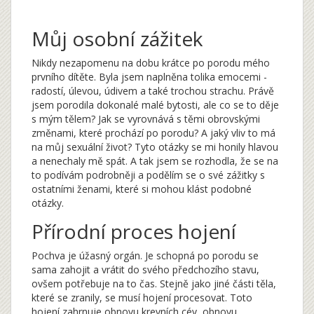
Můj osobní zážitek
Nikdy nezapomenu na dobu krátce po porodu mého
prvního dítěte. Byla jsem naplněna tolika emocemi -
radostí, úlevou, údivem a také trochou strachu. Právě
jsem porodila dokonalé malé bytosti, ale co se to děje
s mým tělem? Jak se vyrovnává s těmi obrovskými
změnami, které prochází po porodu? A jaký vliv to má
na můj sexuální život? Tyto otázky se mi honily hlavou
a nenechaly mě spát. A tak jsem se rozhodla, že se na
to podívám podrobněji a podělím se o své zážitky s
ostatními ženami, které si mohou klást podobné
otázky.
Přírodní proces hojení
Pochva je úžasný orgán. Je schopná po porodu se
sama zahojit a vrátit do svého předchozího stavu,
ovšem potřebuje na to čas. Stejně jako jiné části těla,
které se zranily, se musí hojení procesovat. Toto
hojení zahrnuje obnovu krevních cév, obnovu