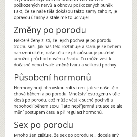
poškozených nervů a obnovu poškozených buněk.
Fakt, že se naše těla dokážou takto samy zahojit, je
opravdu úžasný a stále mě to udivuje!
Změny po porodu
Některé ženy zjistí, že jejich pochva je po porodu
trochu širší. Jak náš tělo roztahuje a stahuje se během
narození dítěte, naše tělo se přizpůsobuje potřebě
umožnit průchod novému životu. To může vést k
dočasné nebo trvalé změně tvaru a velikosti pochvy.
Působení hormonů
Hormony hrají obrovskou roli v tom, jak se naše tělo
chová během a po porodu. Množství estrogenu v těle
klesá po porodu, což může vést k suché pochvě a
nepohodlí během sexu. Tato nepříjemná situace se ale
mění postupem času a při regulaci hormonů.
Sex po porodu
Mnoho žen zjišťuje, že sex po porodu je... docela jiný.