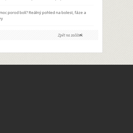
 moc porod bolí? Reálný pohled na bolest, fáze a
vy
Zpět na začátek