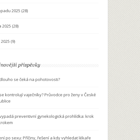
topadu 2025
(28)
na 2025
(28)
í 2025
(9)
novější příspěvky
 dlouho se čeká na pohotovosti?
 se kontrolují vaječníky? Průvodce pro ženy v České
ublice
 vypadá preventivní gynekologická prohlídka: krok
krokem
ení po sexu: Příčiny, řešení a kdy vyhledat lékaře