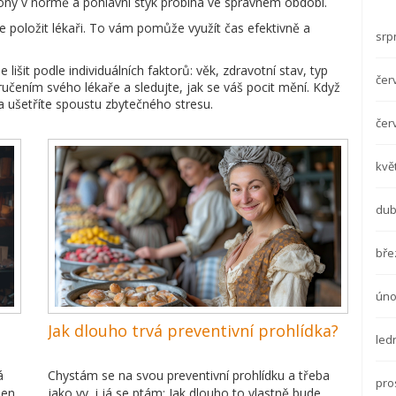
ny v normě a pohlavní styk probíhá ve správném období.
e položit lékaři. To vám pomůže využít čas efektivně a
srp
šit podle individuálních faktorů: věk, zdravotní stav, typ
čer
oručením svého lékaře a sledujte, jak se váš pocit mění. Když
i a ušetříte spoustu zbytečného stresu.
čer
kvě
dub
bře
úno
Jak dlouho trvá preventivní prohlídka?
led
á
Chystám se na svou preventivní prohlídku a třeba
pro
žen,
jako vy, i já se ptám: Jak dlouho to vlastně bude