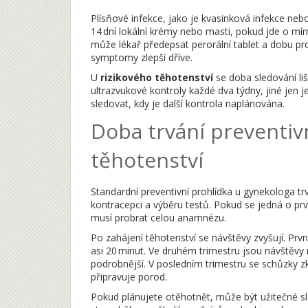
Plísňové infekce, jako je kvasinková infekce ne
14 dní lokální krémy nebo masti, pokud jde o mír
může lékař předepsat perorální tablet a dobu prod
symptomy zlepší dříve.
U
rizikového těhotenství
se doba sledování liš
ultrazvukové kontroly každé dva týdny, jiné jen 
sledovat, kdy je další kontrola naplánována.
Doba trvání preventiv
těhotenství
Standardní preventivní prohlídka u gynekologa tr
kontracepci a výběru testů. Pokud se jedná o prv
musí probrat celou anamnézu.
Po zahájení těhotenství se návštěvy zvyšují. Prvn
asi 20 minut. Ve druhém trimestru jsou návštěvy 
podrobnější. V posledním trimestru se schůzky zk
připravuje porod.
Pokud plánujete otěhotnět, může být užitečné sl