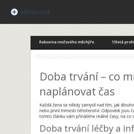
Rakovina močového měchýře
15letá proh
Doba trvání – co m
naplánovat čas
Každá žena se někdy zamyslí nad tím, jak dlouho
nebo první trimestr těhotenství. Odpovědi jsou 
tomto článku vám přinášíme reálné časy, na co se 
Doba trvání léčby a in