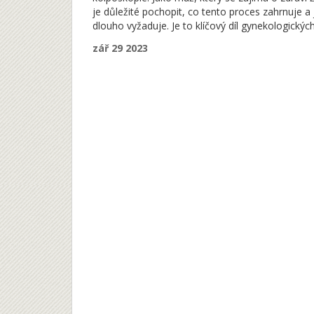
je důležité pochopit, co tento proces zahrnuje a 
dlouho vyžaduje. Je to klíčový díl gynekologickýc
prohlídek, který mnoho žen pravidelně podstupuj
zář 29 2023
Vysvětlím nejen dobu trvání, ale také představím
celý proces, aby bylo jasné, co od něho můžete
očekávat.