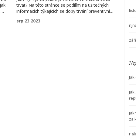
jak
trvat? Na této stránce se podílím na užitečných
lis
h
informacích týkajících se doby trvání preventivní
e.
prohlídky. Prozkoumejte důležité aspekty a připravte
srp 23 2023
se předem. Protože vědět, co očekávat, nám může
říj
pomoci cítit se v klidu. Pojďte se mnou prozkoumat
tento téma!
zář
Nej
Jak
Jak
rep
Jak
za 
Pál