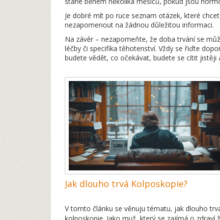
stane během několika měsíců, pokud jsou hormo
Je dobré mít po ruce seznam otázek, které chcet
nezapomenout na žádnou důležitou informaci.
Na závěr – nezapomeňte, že doba trvání se může li
léčby či specifika těhotenství. Vždy se řiďte dop
budete vědět, co očekávat, budete se cítit jistěj
Jak dlouho trvá Kolposkopie?
V tomto článku se věnuju tématu, jak dlouho trv
kolposkopie. Jako muž, který se zajímá o zdraví 