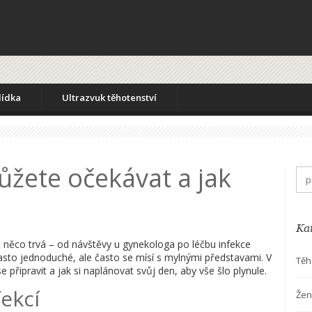
lídka
Ultrazvuk těhotenství
ůžete očekávat a jak
Ka
 něco trvá – od návštěvy u gynekologa po léčbu infekce
často jednoduché, ale často se mísí s mylnými představami. V
Těh
připravit a jak si naplánovat svůj den, aby vše šlo plynule.
fekcí
Žen