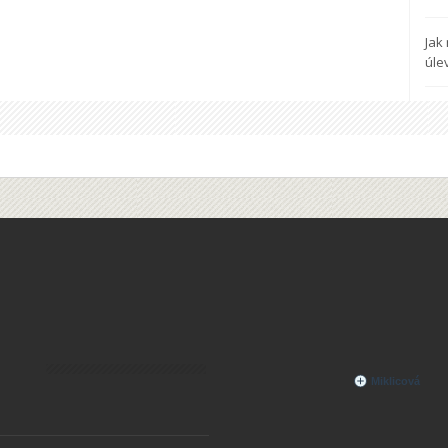
Jak
úle