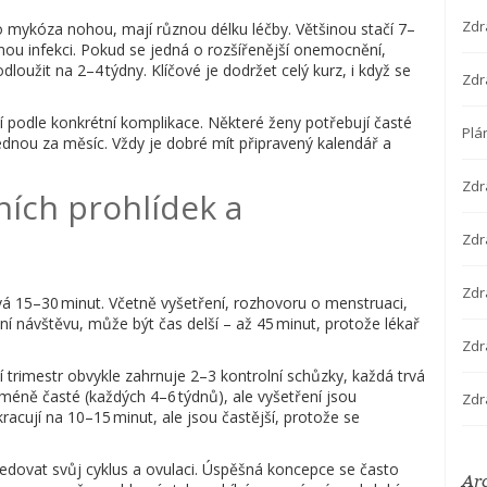
Zdr
bo mykóza nohou, mají různou délku léčby. Většinou stačí 7–
nou infekci. Pokud se jedná o rozšířenější onemocnění,
loužit na 2–4 týdny. Klíčové je dodržet celý kurz, i když se
Zdr
í podle konkrétní komplikace. Některé ženy potřebují časté
Plá
jednou za měsíc. Vždy je dobré mít připravený kalendář a
Zdr
ních prohlídek a
Zdra
Zdr
vá 15–30 minut. Včetně vyšetření, rozhovoru o menstruaci,
ní návštěvu, může být čas delší – až 45 minut, protože lékař
Zdr
í trimestr obvykle zahrnuje 2–3 kontrolní schůzky, každá trvá
méně časté (každých 4–6 týdnů), ale vyšetření jsou
Zdr
racují na 10–15 minut, ale jsou častější, protože se
edovat svůj cyklus a ovulaci. Úspěšná koncepce se často
Ar