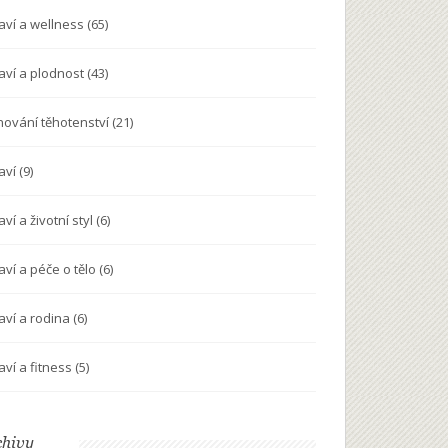
aví a wellness
(65)
aví a plodnost
(43)
nování těhotenství
(21)
aví
(9)
ví a životní styl
(6)
aví a péče o tělo
(6)
aví a rodina
(6)
aví a fitness
(5)
chivy