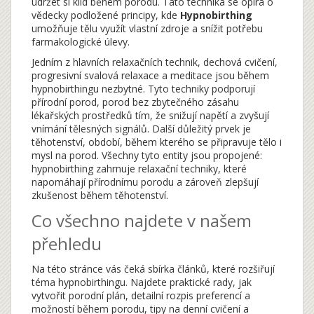
udržet si klid během porodu.
Tato technika se opírá o
vědecky podložené principy, kde
Hypnobirthing
umožňuje tělu využít vlastní zdroje a snížit potřebu
farmakologické úlevy.
Jedním z hlavních
relaxačních technik
,
dechová cvičení,
progresivní svalová relaxace a meditace
jsou během
hypnobirthingu nezbytné. Tyto techniky podporují
přírodní porod
,
porod bez zbytečného zásahu
lékařských prostředků
tím, že snižují napětí a zvyšují
vnímání tělesných signálů. Další důležitý prvek je
těhotenství
,
období, během kterého se připravuje tělo i
mysl na porod
. Všechny tyto entity jsou propojené:
hypnobirthing zahrnuje relaxační techniky, které
napomáhají přírodnímu porodu a zároveň zlepšují
zkušenost během těhotenství.
Co všechno najdete v našem
přehledu
Na této stránce vás čeká sbírka článků, které rozšiřují
téma hypnobirthingu. Najdete praktické rady, jak
vytvořit
porodní plán
,
detailní rozpis preferencí a
možností během porodu
, tipy na denní cvičení a