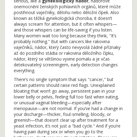
serious, like a
gynekologický nádor
,
nádorové
onemocnění ženských pohlavních orgánů, které může
postihnout vaječníky, dělohu nebo děložní čípek
. Also
known as
těžká gynekologická choroba
, it doesn’t
always scream for attention, but it often whispers—
and those whispers can be life-saving if you listen.
Many women wait too long because they think, "It’s
probably nothing." But with cancers like
rakovina
vaječníků
,
nádor, který často nevyvolá žádné příznaky
až do pozdního stádia
or
rakovina děložního čípku
,
nádor, který se většinou vyvine pomalu a je včas
detekovatelný screeningem
, early detection changes
everything.
There’s no single symptom that says "cancer," but
certain patterns should raise red flags. Unexplained
bloating that won’t go away, persistent pain in your
lower belly or pelvis, feeling full too fast when eating,
or unusual vaginal bleeding—especially after
menopause—are not normal. If you’ve had a change in
your discharge—thicker, foul-smelling, bloody, or
greenish—that doesn’t clear up after treatment for a
yeast infection, it’s not just a "bad cycle." And if you’re
having pain during sex or when you go to the