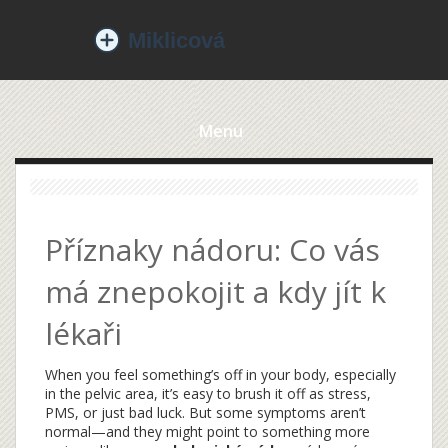
Menu
Příznaky nádoru: Co vás
má znepokojit a kdy jít k
lékaři
When you feel something’s off in your body, especially
in the pelvic area, it’s easy to brush it off as stress,
PMS, or just bad luck. But some symptoms aren’t
normal—and they might point to something more