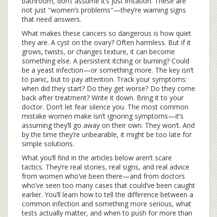
bathroom, don’t assume it’s just irritation. These are
not just "women’s problems"—they’re warning signs
that need answers.
What makes these cancers so dangerous is how quiet
they are. A cyst on the ovary? Often harmless. But if it
grows, twists, or changes texture, it can become
something else. A persistent itching or burning? Could
be a yeast infection—or something more. The key isn’t
to panic, but to pay attention. Track your symptoms:
when did they start? Do they get worse? Do they come
back after treatment? Write it down. Bring it to your
doctor. Don’t let fear silence you. The most common
mistake women make isn’t ignoring symptoms—it’s
assuming they’ll go away on their own. They won’t. And
by the time they’re unbearable, it might be too late for
simple solutions.
What you’ll find in the articles below aren’t scare
tactics. They’re real stories, real signs, and real advice
from women who’ve been there—and from doctors
who’ve seen too many cases that could’ve been caught
earlier. You’ll learn how to tell the difference between a
common infection and something more serious, what
tests actually matter, and when to push for more than