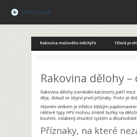
Rakovina močového měchýře
15letá proh
Rakovina dělohy – 
Rakovina dělohy (cervikální karcinom) patří mezi 
děje, dokud se objeví první příznaky. Proto je dob
Hlavním viníkem je infekce lidským papilomavirem 
některé typy HPV mohou změnit buňky na děložním
kouření, oslabený imunitní systém a dlouhodobé
Příznaky, na které n