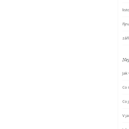
lis
říj
zář
Nej
Jak
Co 
Co j
V j