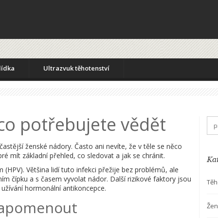
lídka
Ultrazvuk těhotenství
co potřebujete vědět
častější ženské nádory. Často ani nevíte, že v těle se něco
ré mít základní přehled, co sledovat a jak se chránit.
Ka
(HPV). Většina lidí tuto infekci přežije bez problémů, ale
 čípku a s časem vyvolat nádor. Další rizikové faktory jsou
Těh
 užívání hormonální antikoncepce.
ezapomenout
Žen