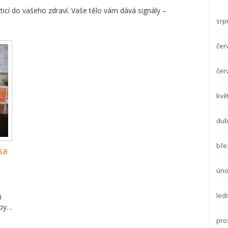
icí do vašeho zdraví. Vaše tělo vám dává signály –
srp
čer
čer
kvě
dub
bře
ka
úno
led
i
ipy
íce
pro