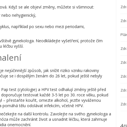
ková. Když se ale objeví změny, můžete si všimnout:
Zdr
ý nebo nehygienický,
Zdr
yklus, například po sexu nebo mezi periodami,
Plá
vštěvě gynekologa. Neodkládejte vyšetření, protože čím
 léčbu vyšší.
Zdr
alení
Zdra
e nejúčinnější způsob, jak snížit riziko vzniku rakoviny
učuje se i dospělým ženám do 26 let, pokud ještě nebyly
Zdr
 Pap test (cytologie) a HPV test odhalují změny ještě před
Zdr
e doporučuje testovat každé 3‑5 let po 30. roce věku, pokud
tyl – přestaňte kouřit, omezte alkohol, jezťte vyváženou
Zdr
ta pomáhá tělu odolávat infekcím, včetně HPV.
nečekejte na další kontrolu. Zavolejte na svého gynekologa a
nóza může zachránit život a usnadnit léčbu, která zahrnuje
tádia onemocnění.
Ar