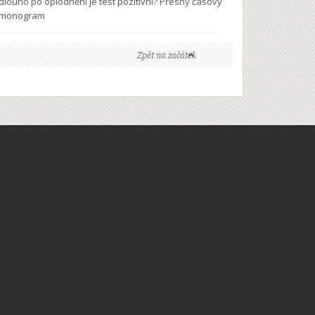
 dlouho po oplodnění je test pozitivní? Přesný časový
rmonogram
Zpět na začátek