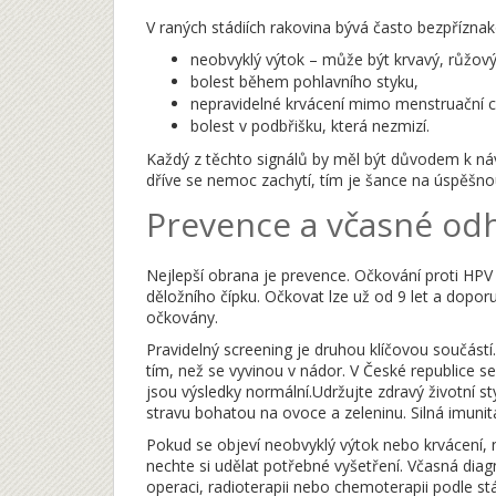
V raných stádiích rakovina bývá často bezpřízna
neobvyklý výtok – může být krvavý, růžov
bolest během pohlavního styku,
nepravidelné krvácení mimo menstruační c
bolest v podbřišku, která nezmizí.
Každý z těchto signálů by měl být důvodem k ná
dříve se nemoc zachytí, tím je šance na úspěšnou
Prevence a včasné odh
Nejlepší obrana je prevence. Očkování proti HPV j
děložního čípku. Očkovat lze už od 9 let a dopor
očkovány.
Pravidelný screening je druhou klíčovou součástí.
tím, než se vyvinou v nádor. V České republice s
jsou výsledky normální.Udržujte zdravý životní s
stravu bohatou na ovoce a zeleninu. Silná imuni
Pokud se objeví neobvyklý výtok nebo krvácení, 
nechte si udělat potřebné vyšetření. Včasná diag
operaci, radioterapii nebo chemoterapii podle s