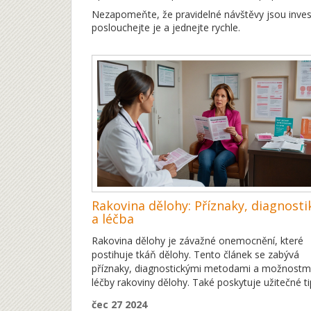
Nezapomeňte, že pravidelné návštěvy jsou invest
poslouchejte je a jednejte rychle.
Rakovina dělohy: Příznaky, diagnosti
a léčba
Rakovina dělohy je závažné onemocnění, které
postihuje tkáň dělohy. Tento článek se zabývá
příznaky, diagnostickými metodami a možnostm
léčby rakoviny dělohy. Také poskytuje užitečné t
a informace pro ženy, které se chtějí dozvědět v
čec 27 2024
o tomto vážném zdravotním stavu.