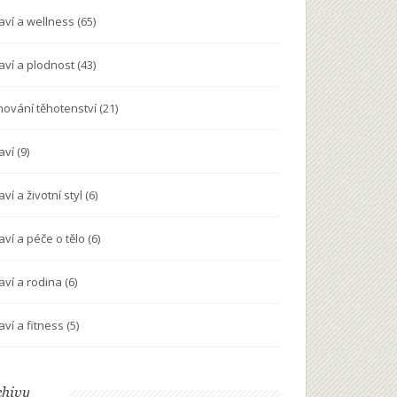
aví a wellness
(65)
aví a plodnost
(43)
nování těhotenství
(21)
aví
(9)
ví a životní styl
(6)
aví a péče o tělo
(6)
aví a rodina
(6)
aví a fitness
(5)
chivy