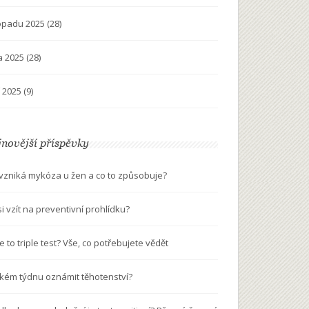
topadu 2025
(28)
na 2025
(28)
í 2025
(9)
novější příspěvky
 vzniká mykóza u žen a co to způsobuje?
si vzít na preventivní prohlídku?
e to triple test? Vše, co potřebujete vědět
akém týdnu oznámit těhotenství?