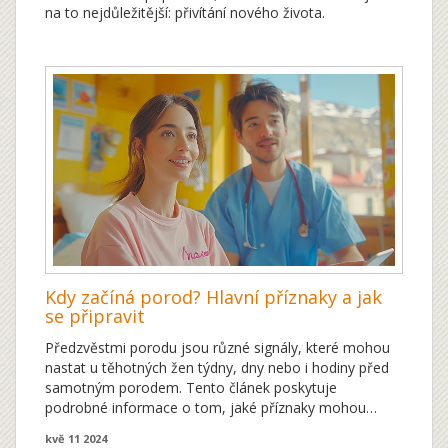
na to nejdůležitější: přivítání nového života.
Kdy začíná porod? Hlavní příznaky a jak
se připravit
Předzvěstmi porodu jsou různé signály, které mohou
nastat u těhotných žen týdny, dny nebo i hodiny před
samotným porodem. Tento článek poskytuje
podrobné informace o tom, jaké příznaky mohou
značit blížící se porod, jak se efektivně připravit a co
kvě 11 2024
očekávat v posledních fázích těhotenství. Dále