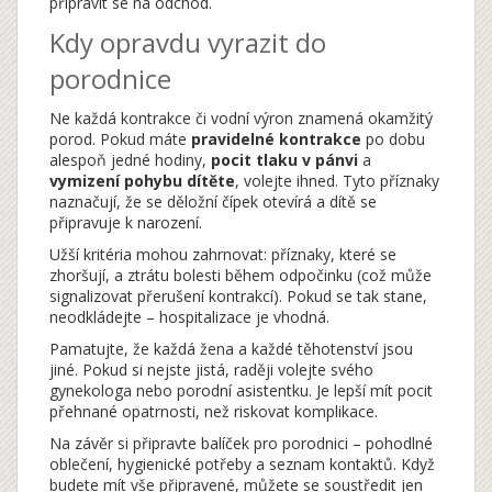
připravit se na odchod.
Kdy opravdu vyrazit do
porodnice
Ne každá kontrakce či vodní výron znamená okamžitý
porod. Pokud máte
pravidelné kontrakce
po dobu
alespoň jedné hodiny,
pocit tlaku v pánvi
a
vymizení pohybu dítěte
, volejte ihned. Tyto příznaky
naznačují, že se děložní čípek otevírá a dítě se
připravuje k narození.
Užší kritéria mohou zahrnovat: příznaky, které se
zhoršují, a ztrátu bolesti během odpočinku (což může
signalizovat přerušení kontrakcí). Pokud se tak stane,
neodkládejte – hospitalizace je vhodná.
Pamatujte, že každá žena a každé těhotenství jsou
jiné. Pokud si nejste jistá, raději volejte svého
gynekologa nebo porodní asistentku. Je lepší mít pocit
přehnané opatrnosti, než riskovat komplikace.
Na závěr si připravte
balíček pro porodnici – pohodlné
oblečení, hygienické potřeby a seznam kontaktů. Když
budete mít vše připravené, můžete se soustředit jen