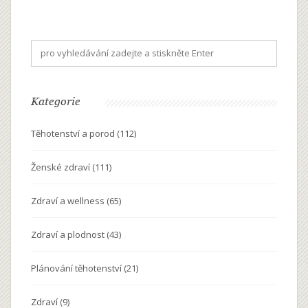
diskutuje možné falešné poplachy versus skutečné
začátky porodu a poskytuje praktické tipy, jak rozlišit
oba stavy. Poslední sekce je věnována tomu, jak
pomoci nastávající mamince v tomto klíčovém období.
Kategorie
Těhotenství a porod
(112)
Ženské zdraví
(111)
Zdraví a wellness
(65)
Zdraví a plodnost
(43)
Plánování těhotenství
(21)
Zdraví
(9)