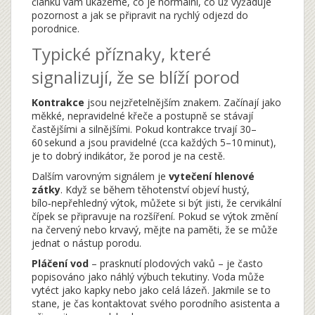
článku vám ukážeme, co je normální, co už vyžaduje
pozornost a jak se připravit na rychlý odjezd do
porodnice.
Typické příznaky, které
signalizují, že se blíží porod
Kontrakce
jsou nejzřetelnějším znakem. Začínají jako
měkké, nepravidelné křeče a postupně se stávají
častějšími a silnějšími. Pokud kontrakce trvají 30–
60 sekund a jsou pravidelné (cca každých 5–10 minut),
je to dobrý indikátor, že porod je na cestě.
Dalším varovným signálem je
vytečení hlenové
zátky
. Když se během těhotenství objeví hustý,
bílo‑nepřehledný výtok, můžete si být jisti, že cervikální
čípek se připravuje na rozšíření. Pokud se výtok změní
na červený nebo krvavý, mějte na paměti, že se může
jednat o nástup porodu.
Pláčení vod
– prasknutí plodových vaků – je často
popisováno jako náhlý výbuch tekutiny. Voda může
vytéct jako kapky nebo jako celá lázeň. Jakmile se to
stane, je čas kontaktovat svého porodního asistenta a