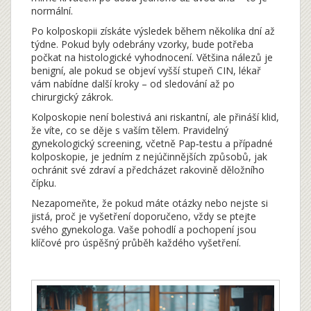
normální.
Po kolposkopii získáte výsledek během několika dní až
týdne. Pokud byly odebrány vzorky, bude potřeba
počkat na histologické vyhodnocení. Většina nálezů je
benigní, ale pokud se objeví vyšší stupeň CIN, lékař
vám nabídne další kroky – od sledování až po
chirurgický zákrok.
Kolposkopie není bolestivá ani riskantní, ale přináší klid,
že víte, co se děje s vaším tělem. Pravidelný
gynekologický screening, včetně Pap‑testu a případné
kolposkopie, je jedním z nejúčinnějších způsobů, jak
ochránit své zdraví a předcházet rakovině děložního
čípku.
Nezapomeňte, že pokud máte otázky nebo nejste si
jistá, proč je vyšetření doporučeno, vždy se ptejte
svého gynekologa. Vaše pohodlí a pochopení jsou
klíčové pro úspěšný průběh každého vyšetření.