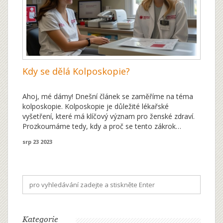
Kdy se dělá Kolposkopie?
Ahoj, mé dámy! Dnešní článek se zaměříme na téma
kolposkopie. Kolposkopie je důležité lékařské
vyšetření, které má klíčový význam pro ženské zdraví.
Prozkoumáme tedy, kdy a proč se tento zákrok
provádí, a také jak probíhá. Doufám, že tato informace
srp 23 2023
vám pomůže vytvořit si lepší přehled o tom, co lze od
tohoto vyšetření očekávat. Moc se těším na vaše
reakce a komentáře!
Kategorie