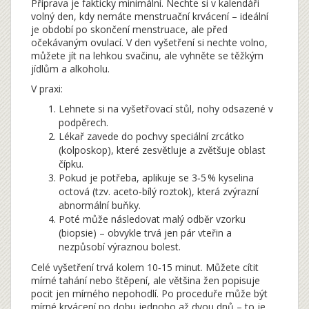
Příprava je fakticky minimální. Nechte si v kalendáři
volný den, kdy nemáte menstruační krvácení – ideální
je období po skončení menstruace, ale před
očekávaným ovulací. V den vyšetření si nechte volno,
můžete jít na lehkou svačinu, ale vyhněte se těžkým
jídlům a alkoholu.
V praxi:
Lehnete si na vyšetřovací stůl, nohy odsazené v
podpěrech.
Lékař zavede do pochvy speciální zrcátko
(kolposkop), které zesvětluje a zvětšuje oblast
čípku.
Pokud je potřeba, aplikuje se 3‑5 % kyselina
octová (tzv. aceto‑bílý roztok), která zvýrazní
abnormální buňky.
Poté může následovat malý odběr vzorku
(biopsie) – obvykle trvá jen pár vteřin a
nezpůsobí výraznou bolest.
Celé vyšetření trvá kolem 10‑15 minut. Můžete cítit
mírné tahání nebo štěpení, ale většina žen popisuje
pocit jen mírného nepohodlí. Po proceduře může být
mírné krvácení po dobu jednoho až dvou dnů – to je