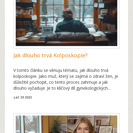
Jak dlouho trvá Kolposkopie?
V tomto článku se věnuju tématu, jak dlouho trvá
kolposkopie. Jako muž, který se zajímá o zdraví žen, je
důležité pochopit, co tento proces zahrnuje a jak
dlouho vyžaduje. Je to klíčový díl gynekologických
prohlídek, který mnoho žen pravidelně podstupuje.
zář 29 2023
Vysvětlím nejen dobu trvání, ale také představím celý
proces, aby bylo jasné, co od něho můžete očekávat.