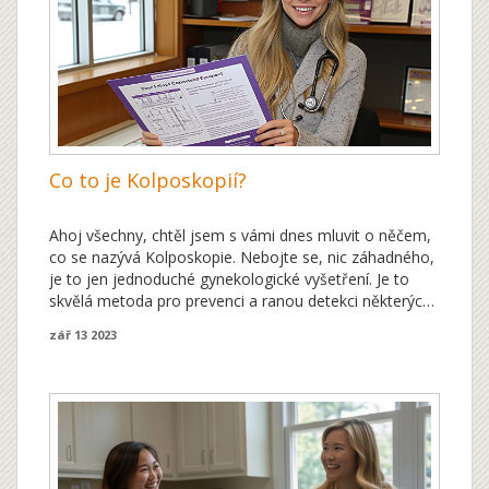
Co to je Kolposkopií?
Ahoj všechny, chtěl jsem s vámi dnes mluvit o něčem,
co se nazývá Kolposkopie. Nebojte se, nic záhadného,
je to jen jednoduché gynekologické vyšetření. Je to
skvělá metoda pro prevenci a ranou detekci některých
ženských zdravotních problémů. Povíme si, co to
zář 13 2023
přesně je, jak to probíhá a proč je důležité toto
vyšetření podstupovat. Tak pojďme na to!