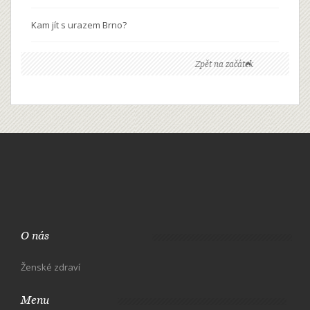
Kam jít s urazem Brno?
Zpět na začátek
O nás
Ženské zdraví
Menu