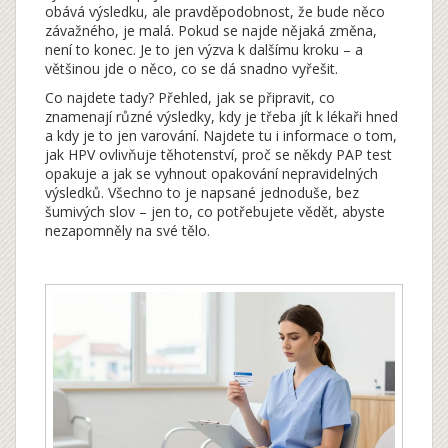
obává výsledku, ale pravděpodobnost, že bude něco
závažného, je malá. Pokud se najde nějaká změna,
není to konec. Je to jen výzva k dalšímu kroku – a
většinou jde o něco, co se dá snadno vyřešit.
Co najdete tady? Přehled, jak se připravit, co
znamenají různé výsledky, kdy je třeba jít k lékaři hned
a kdy je to jen varování. Najdete tu i informace o tom,
jak HPV ovlivňuje těhotenství, proč se někdy PAP test
opakuje a jak se vyhnout opakování nepravidelných
výsledků. Všechno to je napsané jednoduše, bez
šumivých slov – jen to, co potřebujete vědět, abyste
nezapomněly na své tělo.