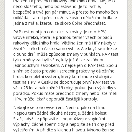
má žena k prevenci rakoviny děložního hrdla.
Nejde o
něco složitého, nebo bolestivého. Je to rychlé,
bezpečné a trvá jen pár minut. A přesto ho mnoho žen
odkládá – a to i přes to, že rakovina děložního hrdla je
jedna z mála, kterou lze skoro úplně předcházet.
PAP test není jen o detekci rakoviny. Je to o
HPV
,
virové infekci, která je příčinou téměř všech případů
rakoviny děložního hrdla
. Většina žen má HPV někdy v
životě – tělo ho často samo vybije. Ale když se infekce
dlouho drží, může způsobit změny v buňkách. PAP test
tyto změny zachytí včas, kdy ještě lze zasáhnout
jednoduchým zákrokem. A nejde jen o PAP test. Spolu
s ním se často provádí i
screening rakoviny děložního
hrdla
,
kompletní systém, který kombinuje cytologii a
test na HPV
. V Česku se doporučuje první PAP test ve
věku 25 let a pak každé tři roky, pokud jsou výsledky v
pořádku. Pokud máte předchozí změny nebo jste měli
HPV, může lékař doporučit častější kontroly.
Nebojte se toho vyšetření. Není to jako na filmu.
Nejsou tam žádné dlouhé nástroje, žádná bolest.
Stačí, když se připravíte – nepoužívejte vaginální
výplachy, žádné spermicidy a nepojíte se tři dny před
vyšetřením. A přijďte s klidnou hlavou. Mnoho žen se