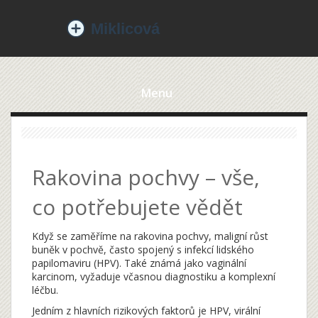
Menu
Rakovina pochvy – vše,
co potřebujete vědět
Když se zaměříme na
rakovina pochvy
,
maligní růst
buněk v pochvě, často spojený s infekcí lidského
papilomaviru (HPV)
. Také známá jako
vaginální
karcinom
, vyžaduje včasnou diagnostiku a komplexní
léčbu.
Jedním z hlavních rizikových faktorů je
HPV
,
virální