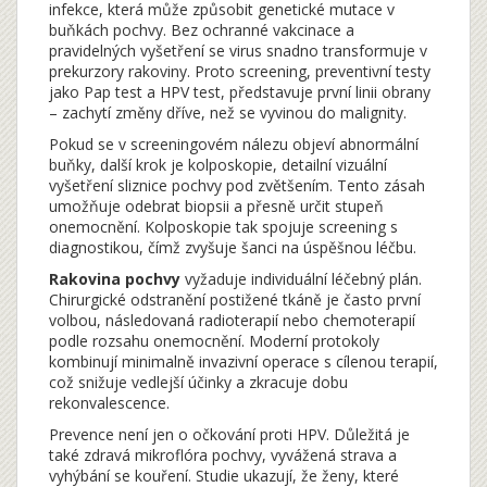
infekce, která může způsobit genetické mutace v
buňkách pochvy
. Bez ochranné vakcinace a
pravidelných vyšetření se virus snadno transformuje v
prekurzory rakoviny. Proto
screening
,
preventivní testy
jako Pap test a HPV test, představuje první linii obrany
– zachytí změny dříve, než se vyvinou do malignity.
Pokud se v screeningovém nálezu objeví abnormální
buňky, další krok je
kolposkopie
,
detailní vizuální
vyšetření sliznice pochvy pod zvětšením
. Tento zásah
umožňuje odebrat biopsii a přesně určit stupeň
onemocnění. Kolposkopie tak spojuje screening s
diagnostikou, čímž zvyšuje šanci na úspěšnou léčbu.
Rakovina pochvy
vyžaduje individuální léčebný plán.
Chirurgické odstranění postižené tkáně je často první
volbou, následovaná radioterapií nebo chemoterapií
podle rozsahu onemocnění. Moderní protokoly
kombinují minimalně invazivní operace s cílenou terapií,
což snižuje vedlejší účinky a zkracuje dobu
rekonvalescence.
Prevence není jen o očkování proti HPV. Důležitá je
také zdravá mikroflóra pochvy, vyvážená strava a
vyhýbání se kouření. Studie ukazují, že ženy, které