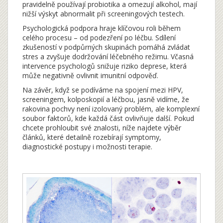
pravidelně používají probiotika a omezují alkohol, mají
nižší výskyt abnormalit při screeningových testech.
Psychologická podpora hraje klíčovou roli během
celého procesu – od podezření po léčbu. Sdílení
zkušeností v podpůrných skupinách pomáhá zvládat
stres a zvyšuje dodržování léčebného režimu. Včasná
intervence psychologů snižuje riziko deprese, která
může negativně ovlivnit imunitní odpověď.
Na závěr, když se podíváme na spojení mezi HPV,
screeningem, kolposkopií a léčbou, jasně vidíme, že
rakovina pochvy není izolovaný problém, ale komplexní
soubor faktorů, kde každá část ovlivňuje další. Pokud
chcete prohloubit své znalosti, níže najdete výběr
článků, které detailně rozebírají symptomy,
diagnostické postupy i možnosti terapie.