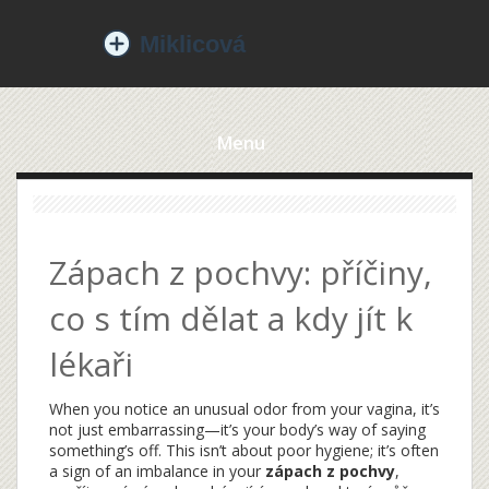
Menu
Zápach z pochvy: příčiny,
co s tím dělat a kdy jít k
lékaři
When you notice an unusual odor from your vagina, it’s
not just embarrassing—it’s your body’s way of saying
something’s off. This isn’t about poor hygiene; it’s often
a sign of an imbalance in your
zápach z pochvy
,