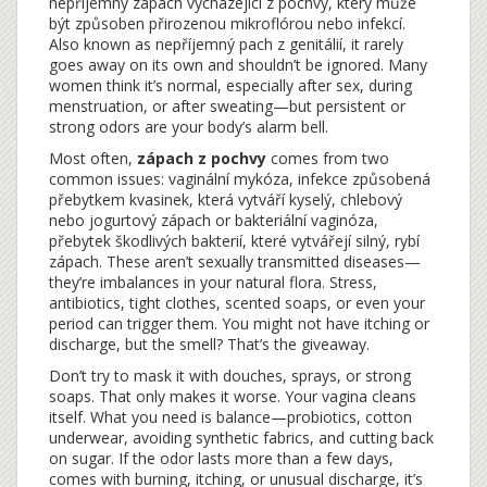
nepříjemný zápach vycházející z pochvy, který může
být způsoben přirozenou mikroflórou nebo infekcí
.
Also known as
nepříjemný pach z genitálií
, it rarely
goes away on its own and shouldn’t be ignored.
Many
women think it’s normal, especially after sex, during
menstruation, or after sweating—but persistent or
strong odors are your body’s alarm bell.
Most often,
zápach z pochvy
comes from two
common issues:
vaginální mykóza
,
infekce způsobená
přebytkem kvasinek, která vytváří kyselý, chlebový
nebo jogurtový zápach
or
bakteriální vaginóza
,
přebytek škodlivých bakterií, které vytvářejí silný, rybí
zápach
. These aren’t sexually transmitted diseases—
they’re imbalances in your natural flora. Stress,
antibiotics, tight clothes, scented soaps, or even your
period can trigger them. You might not have itching or
discharge, but the smell? That’s the giveaway.
Don’t try to mask it with douches, sprays, or strong
soaps. That only makes it worse. Your vagina cleans
itself. What you need is balance—probiotics, cotton
underwear, avoiding synthetic fabrics, and cutting back
on sugar. If the odor lasts more than a few days,
comes with burning, itching, or unusual discharge, it’s