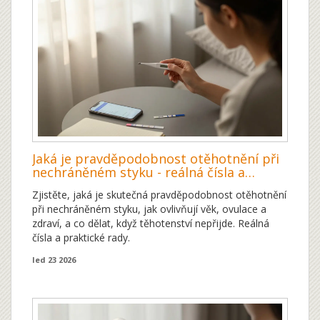
Jaká je pravděpodobnost otěhotnění při
nechráněném styku - reálná čísla a
faktory, které to ovlivňují
Zjistěte, jaká je skutečná pravděpodobnost otěhotnění
při nechráněném styku, jak ovlivňují věk, ovulace a
zdraví, a co dělat, když těhotenství nepřijde. Reálná
čísla a praktické rady.
led 23 2026