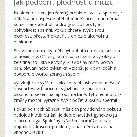
Jak podpořit plodnost u mužů
Neplodnost není jen ženský problém. Kvalita spermií je
důležitá pro úspěšné otěhotnění. Kouření, nadměrná
konzumace alkoholu a drogy snižují počty a
pohyblivost spermií. Pokud chcete zvýšit svou
plodnost, přestaňte kouřit a omezte alkohol na
minimum.
Strava pro muže by měla být bohatá na zinek, selen a
antioxidanty. Ořechy, semínka, celozrnné výrobky a
zelenina jsou skvělé volby. Pravidelný mírný pohyb –
běh, plavání nebo cyklistika – zlepšuje krevní oběh a
podporuje tvorbu zdravých spermií.
Vyhýbejte se vyšším teplotám v oblasti varlat: nečasté
nošení těsných boxerů, vyhýbání se saunám a
dlouhému sezení na laptopu na klíně. Tyto jednoduché
změny mohou výrazně zvýšit počet a kvalitu spermií.
Pokud po třech až šesti měsících pravidelného pokusu
nedojde k otěhotnění, je dobré navštívit gynekologa
nebo urologa. Společný vyšetření pomůže odhalit
případné zdravotní problémy a nasměrovat vás na
vhodnou léčbu.