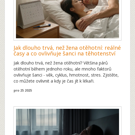
Jak dlouho trvá, než žena otěhotní: reálné
časy a co ovlivňuje šanci na těhotenství
Jak dlouho trvá, než žena otěhotní? Většina párů
otěhotní během jednoho roku, ale mnoho faktorů
ovlivňuje šanci - věk, cyklus, hmotnost, stres. Zjistěte,
co můžete ovlivnit a kdy je čas jít k lékaři.
pro 25 2025