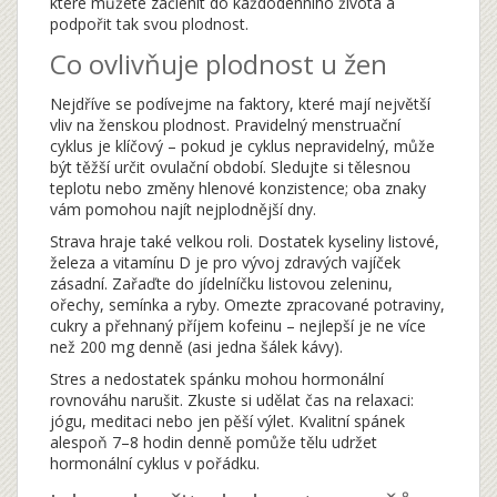
které můžete začlenit do každodenního života a
podpořit tak svou plodnost.
Co ovlivňuje plodnost u žen
Nejdříve se podívejme na faktory, které mají největší
vliv na ženskou plodnost. Pravidelný menstruační
cyklus je klíčový – pokud je cyklus nepravidelný, může
být těžší určit ovulační období. Sledujte si tělesnou
teplotu nebo změny hlenové konzistence; oba znaky
vám pomohou najít nejplodnější dny.
Strava hraje také velkou roli. Dostatek kyseliny listové,
železa a vitamínu D je pro vývoj zdravých vajíček
zásadní. Zařaďte do jídelníčku listovou zeleninu,
ořechy, semínka a ryby. Omezte zpracované potraviny,
cukry a přehnaný příjem kofeinu – nejlepší je ne více
než 200 mg denně (asi jedna šálek kávy).
Stres a nedostatek spánku mohou hormonální
rovnováhu narušit. Zkuste si udělat čas na relaxaci:
jógu, meditaci nebo jen pěší výlet. Kvalitní spánek
alespoň 7–8 hodin denně pomůže tělu udržet
hormonální cyklus v pořádku.