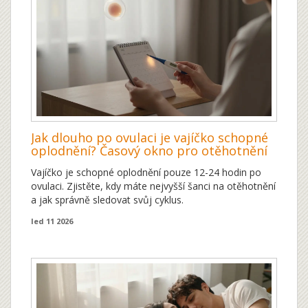
Jak dlouho po ovulaci je vajíčko schopné
oplodnění? Časový okno pro otěhotnění
Vajíčko je schopné oplodnění pouze 12-24 hodin po
ovulaci. Zjistěte, kdy máte nejvyšší šanci na otěhotnění
a jak správně sledovat svůj cyklus.
led 11 2026