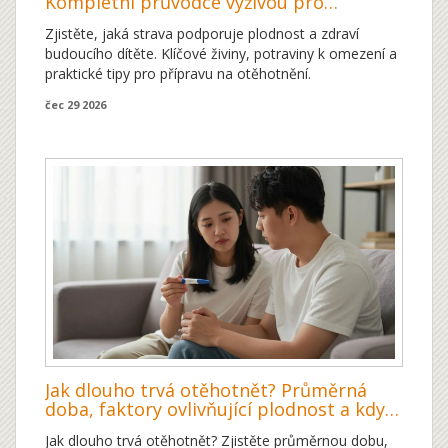
Kompletní průvodce výživou pro
plánování dítěte
Zjistěte, jaká strava podporuje plodnost a zdraví
budoucího dítěte. Klíčové živiny, potraviny k omezení a
praktické tipy pro přípravu na otěhotnění.
čec 29 2026
Jak dlouho trvá otěhotnět? Průměrná
doba, faktory ovlivňující plodnost a kdy
vyhledat pomoc
Jak dlouho trvá otěhotnět? Zjistěte průměrnou dobu,